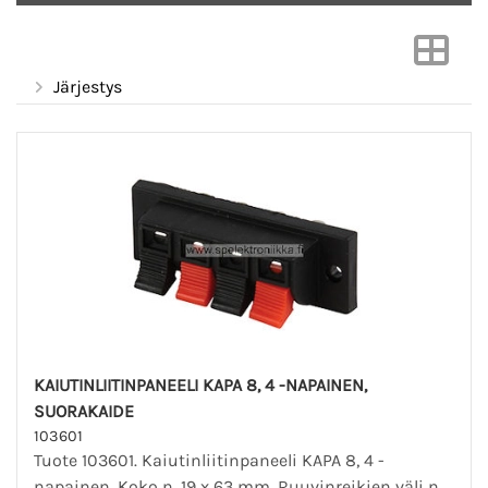
Järjestys
KAIUTINLIITINPANEELI KAPA 8, 4 -NAPAINEN,
SUORAKAIDE
103601
Tuote 103601. Kaiutinliitinpaneeli KAPA 8, 4 -
napainen. Koko n. 19 x 63 mm. Ruuvinreikien väli n.