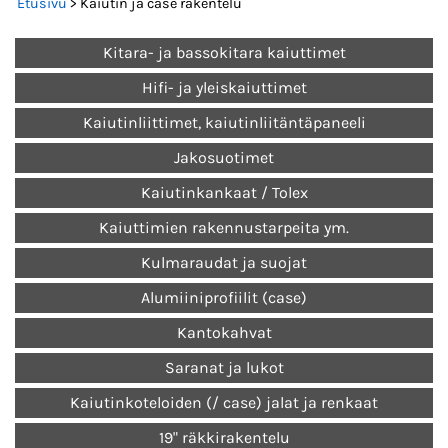
Etusivu
> Kaiutin ja case rakentelu
Kitara- ja bassokitara kaiuttimet
Hifi- ja yleiskaiuttimet
Kaiutinliittimet, kaiutinliitäntäpaneeli
Jakosuotimet
Kaiutinkankaat / Tolex
Kaiuttimien rakennustarpeita ym.
Kulmaraudat ja suojat
Alumiiniprofiilit (case)
Kantokahvat
Saranat ja lukot
Kaiutinkoteloiden (/ case) jalat ja renkaat
19" räkkirakentelu