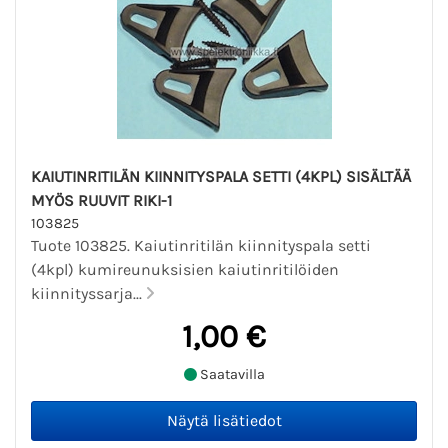
KAIUTINRITILÄN KIINNITYSPALA SETTI (4KPL) SISÄLTÄÄ
MYÖS RUUVIT RIKI-1
103825
Tuote 103825. Kaiutinritilän kiinnityspala setti
(4kpl) kumireunuksisien kaiutinritilöiden
kiinnityssarja...
1,00 €
Saatavilla