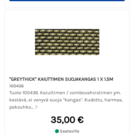
"GREYTHICK" KAIUTTIMEN SUOJAKANGAS 1 X 1.5M
100436
Tuote 100436. Kaiuttimen / combovahvistimen ym.
kestävä, ei venyvä suoja "kangas". Kudottu, harmaa,
paksuhko...
35,00 €
Saatavilla