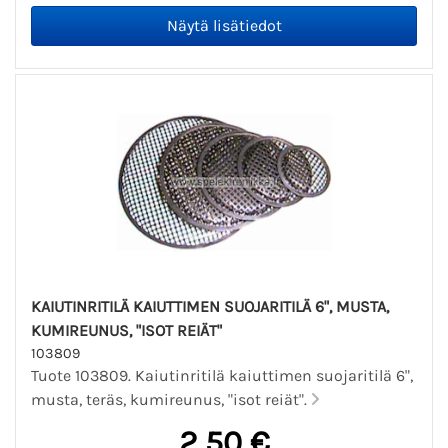
KAIUTINRITILÄ KAIUTTIMEN SUOJARITILÄ 6", MUSTA,
KUMIREUNUS, "ISOT REIÄT"
103809
Tuote 103809. Kaiutinritilä kaiuttimen suojaritilä 6",
musta, teräs, kumireunus, "isot reiät".
2,50 €