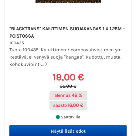
"BLACKTRANS" KAIUTTIMEN SUOJAKANGAS 1 X 1.25M -
POISTOSSA
100435
Tuote 100435. Kaiuttimen / combovahvistimen ym.
kestävä, ei venyvä suoja "kangas". Kudottu, musta,
kohokuviointi...
19,00 €
35,00 €
46 %
alennus
16,00 €
säästö
Saatavilla