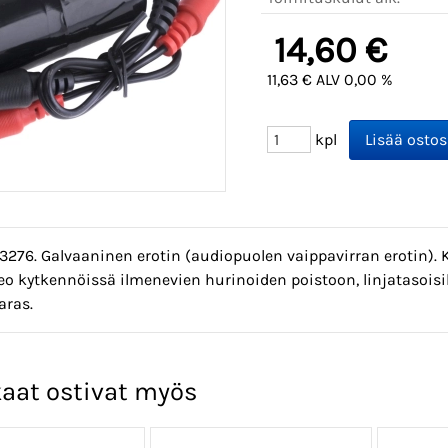
14,60 €
11,63 € ALV 0,00 %
kpl
3276. Galvaaninen erotin (audiopuolen vaippavirran erotin).
eo kytkennöissä ilmenevien hurinoiden poistoon, linjatasoisill
aras.
aat ostivat myös