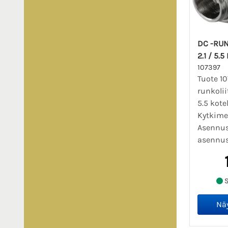
DC -RUN
2.1 / 5
107397
Tuote 10
runkolii
5.5 kote
Kytkimel
Asennus
asennus
S