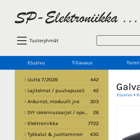
Tuoteryhmät
Etusivu
Tiliavaus
Toimi
Uutta 7/2026
442
Galva
Lajitelmat / puuhapussit
42
Etusivu
>
K
Arduinot, moduulit jne
303
DIY rakennussarjat / opetussarjat
26
Elektroniikka
7722
Työkalut & juottaminen
430