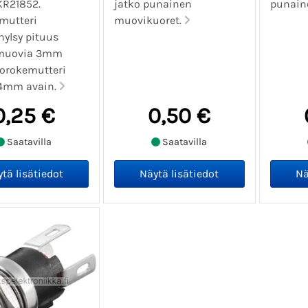
KR21852.
jatko punainen
punain
mutteri
muovikuoret.
hylsy pituus
muovia 3mm
Korokemutteri
 4mm avain.
0,25 €
0,50 €
Saatavilla
Saatavilla