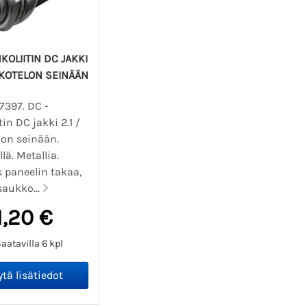
KOLIITIN DC JAKKI
.5 KOTELON SEINÄÄN
7397. DC -
tin DC jakki 2.1 /
lon seinään.
lä. Metallia.
 paneelin takaa,
aukko...
1,20 €
aatavilla 6 kpl