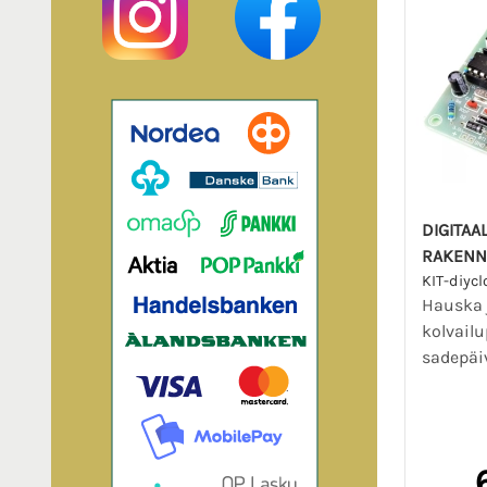
DIGITAA
RAKENN
KIT-diycl
Hauska 
kolvailu
sadepäi