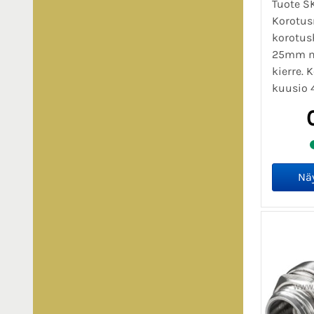
Tuote S
Korotus
korotus
25mm 
kierre. 
kuusio