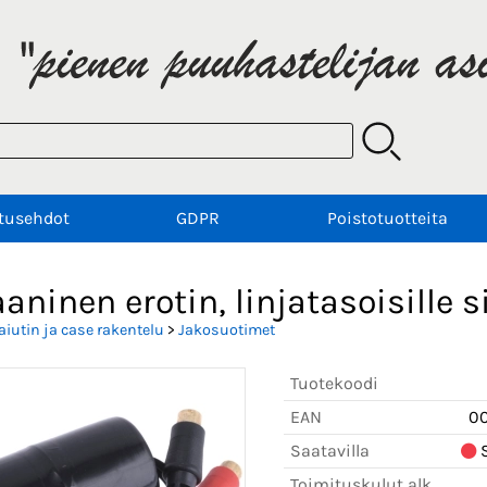
tusehdot
GDPR
Poistotuotteita
aninen erotin, linjatasoisille s
aiutin ja case rakentelu
>
Jakosuotimet
Tuotekoodi
EAN
0
Saatavilla
S
Toimituskulut alk.