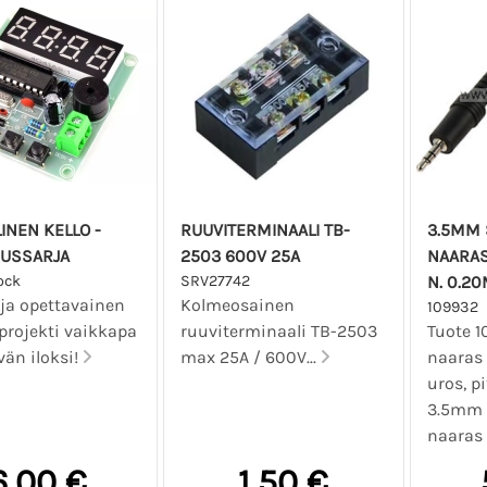
LINEN KELLO -
RUUVITERMINAALI TB-
3.5MM 
USSARJA
2503 600V 25A
NAARAS
ock
SRV27742
N. 0.2
ja opettavainen
Kolmeosainen
109932
projekti vaikkapa
ruuviterminaali TB-2503
Tuote 1
vän iloksi!
max 25A / 600V...
naaras 
uros, p
3.5mm s
naaras 
6,00 €
1,50 €