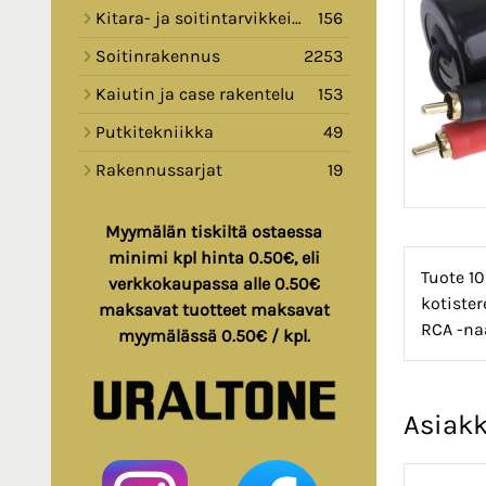
Kitara- ja soitintarvikkeita
156
Soitinrakennus
2253
Kaiutin ja case rakentelu
153
Putkitekniikka
49
Rakennussarjat
19
Myymälän tiskiltä ostaessa
minimi kpl hinta 0.50€, eli
Tuote 10
verkkokaupassa alle 0.50€
kotister
maksavat tuotteet maksavat
RCA -na
myymälässä 0.50€ / kpl.
Asiakk