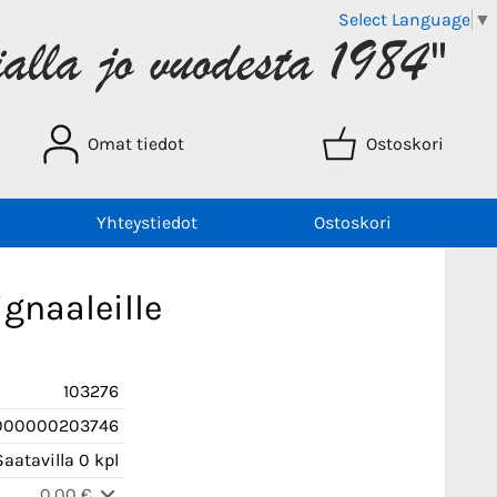
Select Language
▼
Omat tiedot
Ostoskori
Yhteystiedot
Ostoskori
ignaaleille
103276
000000203746
aatavilla 0 kpl
0,00 €