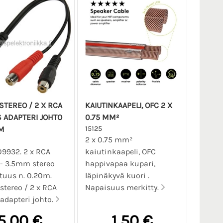
STEREO / 2 X RCA
KAIUTINKAAPELI, OFC 2 X
 ADAPTERI JOHTO
0.75 MM²
0M
15125
2 x 0.75 mm²
09932. 2 x RCA
kaiutinkaapeli, OFC
- 3.5mm stereo
happivapaa kupari,
ituus n. 0.20m.
läpinäkyvä kuori .
tereo / 2 x RCA
Napaisuus merkitty.
adapteri johto.
5,00 €
1,50 €