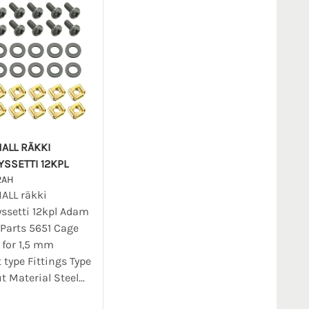
ALL RÄKKI
YSSETTI 12KPL
2AH
ALL räkki
yssetti 12kpl Adam
" Parts 5651 Cage
for 1,5 mm
 type Fittings Type
t Material Steel...