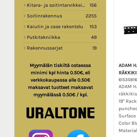
Kitara- ja soitintarvikkeita
156
Soitinrakennus
2255
Kaiutin ja case rakentelu
153
Putkitekniikka
49
Rakennussarjat
19
ADAM HA
Myymälän tiskiltä ostaessa
RÄKKIK
minimi kpl hinta 0.50€, eli
61535B16
verkkokaupassa alle 0.50€
ADAM HA
maksavat tuotteet maksavat
räkkiki
myymälässä 0.50€ / kpl.
19" Rack
punched
Surface
Color Bl
Material