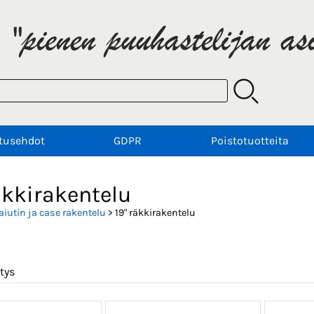
tusehdot
GDPR
Poistotuotteita
äkkirakentelu
aiutin ja case rakentelu
> 19" räkkirakentelu
tys