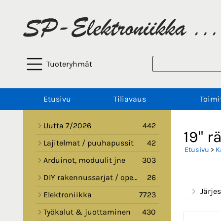
Tuoteryhmät
Etusivu
Tiliavaus
Toimi
Uutta 7/2026
442
19" r
Lajitelmat / puuhapussit
42
Etusivu
>
K
Arduinot, moduulit jne
303
DIY rakennussarjat / opetussarjat
26
Järjes
Elektroniikka
7723
Työkalut & juottaminen
430