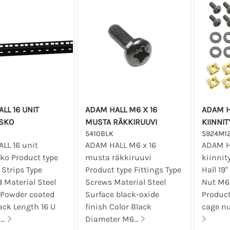
LL 16 UNIT
ADAM HALL M6 X 16
ADAM H
ISKO
MUSTA RÄKKIRUUVI
KIINNIT
5410BLK
5924M1
LL 16 unit
ADAM HALL M6 x 16
ADAM H
sko Product type
musta räkkiruuvi
kiinnit
 Strips Type
Product type Fittings Type
Hall 19
 Material Steel
Screws Material Steel
Nut M6 
 Powder coated
Surface black-oxide
Product
ack Length 16 U
finish Color Black
cage nu
...
Diameter M6...