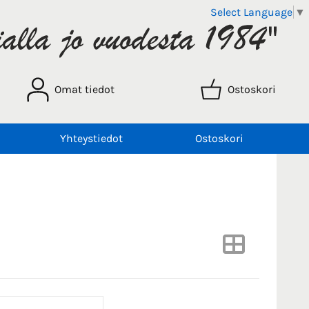
Select Language
▼
Omat tiedot
Ostoskori
Yhteystiedot
Ostoskori