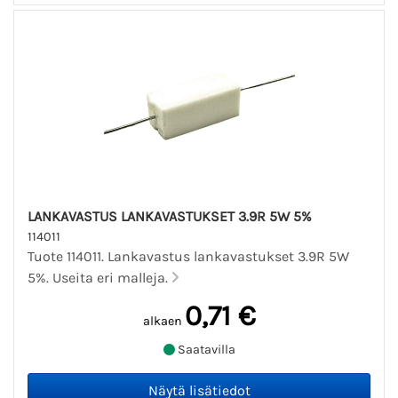
LANKAVASTUS LANKAVASTUKSET 3.9R 5W 5%
114011
Tuote 114011. Lankavastus lankavastukset 3.9R 5W
5%. Useita eri malleja.
0,71 €
alkaen
Saatavilla