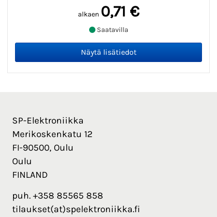
0,71 €
alkaen
Saatavilla
SP-Elektroniikka
Merikoskenkatu 12
FI-90500, Oulu
Oulu
FINLAND
puh. +358 85565 858
tilaukset(at)spelektroniikka.fi