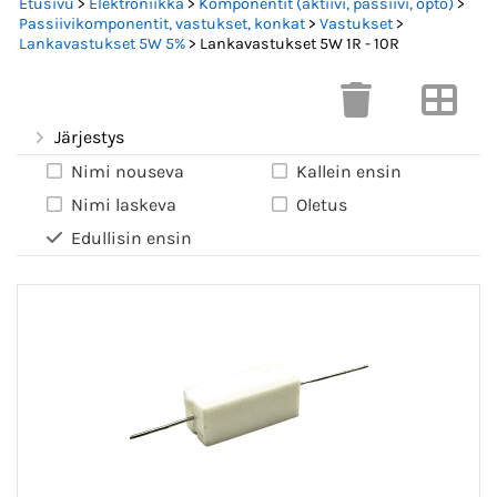
Etusivu
>
Elektroniikka
>
Komponentit (aktiivi, passiivi, opto)
>
Passiivikomponentit, vastukset, konkat
>
Vastukset
>
Lankavastukset 5W 5%
> Lankavastukset 5W 1R - 10R
Järjestys
Nimi nouseva
Kallein ensin
Nimi laskeva
Oletus
Edullisin ensin