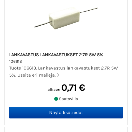
LANKAVASTUS LANKAVASTUKSET 2.7R 5W 5%
106613
Tuote 106613. Lankavastus lankavastukset 2.7R 5W
5%. Useita eri malleja.
0,71 €
alkaen
Saatavilla