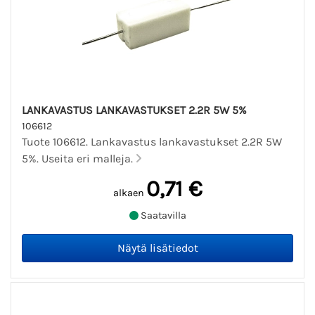
LANKAVASTUS LANKAVASTUKSET 2.2R 5W 5%
106612
Tuote 106612. Lankavastus lankavastukset 2.2R 5W
5%. Useita eri malleja.
0,71 €
alkaen
Saatavilla