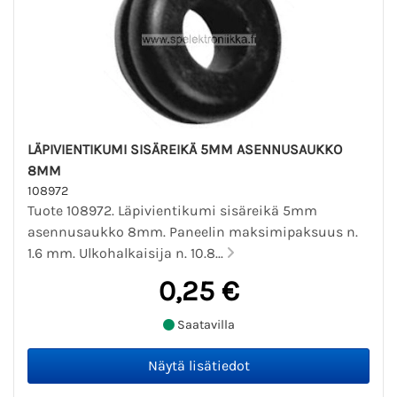
LÄPIVIENTIKUMI SISÄREIKÄ 5MM ASENNUSAUKKO
8MM
108972
Tuote 108972. Läpivientikumi sisäreikä 5mm
asennusaukko 8mm. Paneelin maksimipaksuus n.
1.6 mm. Ulkohalkaisija n. 10.8...
0,25 €
Saatavilla