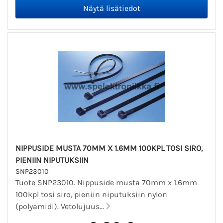
NIPPUSIDE MUSTA 70MM X 1.6MM 100KPL TOSI SIRO,
PIENIIN NIPUTUKSIIN
SNP23010
Tuote SNP23010. Nippuside musta 70mm x 1.6mm
100kpl tosi siro, pieniin niputuksiin nylon
(polyamidi). Vetolujuus...