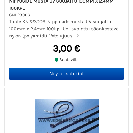
NIPPUSIDE MUSTA UV SUOJATTU 100MM X 2.4MM
100KPL
SNP23006
Tuote SNP23006. Nippuside musta UV suojattu
100mm x 2.4mm 100kpl. UV -suojattu säänkestävä
nylon (polyamidi). Vetolujuus...
3,00 €
Saatavilla