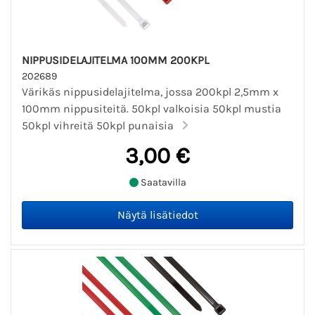
NIPPUSIDELAJITELMA 100MM 200KPL
202689
Värikäs nippusidelajitelma, jossa 200kpl 2,5mm x
100mm nippusiteitä. 50kpl valkoisia 50kpl mustia
50kpl vihreitä 50kpl punaisia
3,00 €
Saatavilla