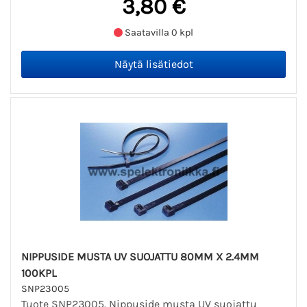
3,80 €
Saatavilla 0 kpl
NIPPUSIDE MUSTA UV SUOJATTU 80MM X 2.4MM
100KPL
SNP23005
Tuote SNP23005. Nippuside musta UV suojattu