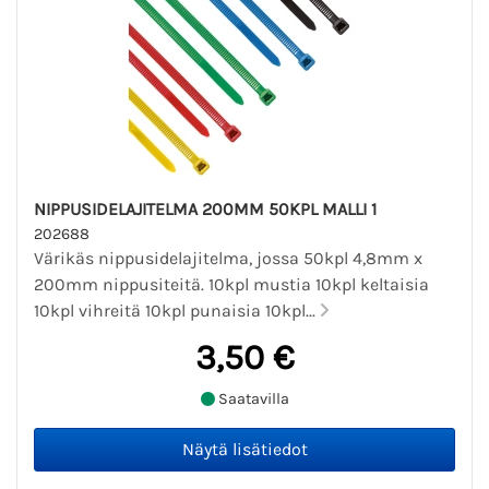
NIPPUSIDELAJITELMA 200MM 50KPL MALLI 1
202688
Värikäs nippusidelajitelma, jossa 50kpl 4,8mm x
200mm nippusiteitä. 10kpl mustia 10kpl keltaisia
10kpl vihreitä 10kpl punaisia 10kpl...
3,50 €
Saatavilla