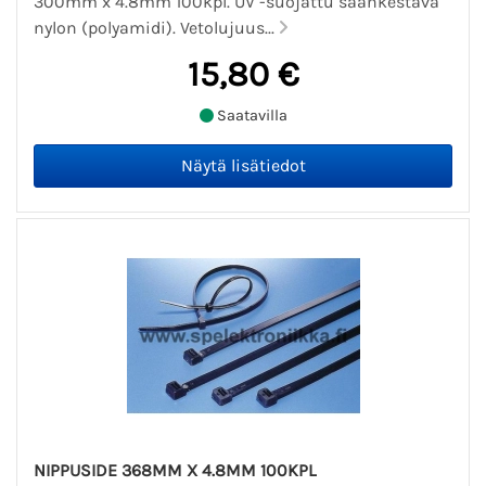
300mm x 4.8mm 100kpl. UV -suojattu säänkestävä
nylon (polyamidi). Vetolujuus...
15,80 €
Saatavilla
NIPPUSIDE 368MM X 4.8MM 100KPL