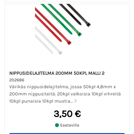
NIPPUSIDELAJITELMA 200MM 50KPL MALLI 2
202686
Värikäs nippusidelajitelma, jossa 50kpl 4,8mm x
200mm nippusiteitä. 20kpl valkoisia 10kpl vihreitä
10kpl punaisia 10kpl mustia...
3,50 €
Saatavilla