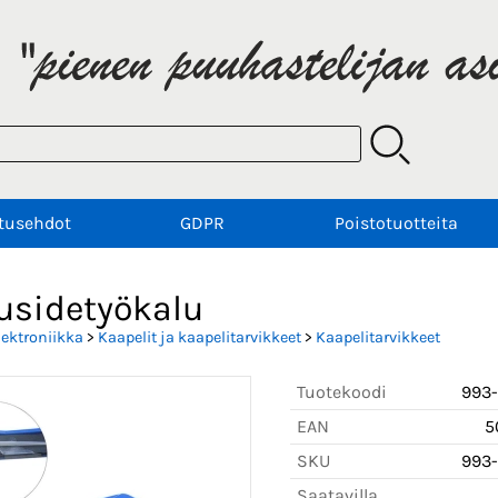
tusehdot
GDPR
Poistotuotteita
usidetyökalu
lektroniikka
>
Kaapelit ja kaapelitarvikkeet
>
Kaapelitarvikkeet
Tuotekoodi
993-
EAN
5
SKU
993-
Saatavilla