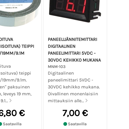
OITUVA
PANEELIJÄNNITEMITTARI
ISOITUVA) TEIPPI
DIGITAALINEN
/19MM/9.1M
PANEELIMITTARI 5VDC -
30VDC KEHIKKO MUKANA
ituva
MNM-103
soituva) teippi
Digitaalinen
/19mm/9.1m.
paneelimittari 5VDC -
sen" paksuinen
30VDC kehikko mukana.
, leveys 19 mm,
Oivallinen monenlaisiin
9.1...
mittauksiin alle...
6,80 €
7,00 €
Saatavilla
Saatavilla