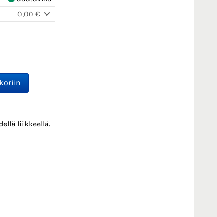
0,00 €
llä liikkeellä.