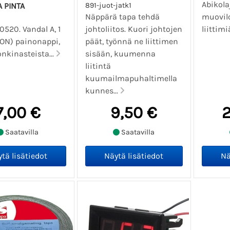
Abikola
 PINTA
891-juot-jatk1
Näppärä tapa tehdä
muovilo
0520. Vandal A, 1
johtoliitos. Kuori johtojen
liittimi
(ON) painonappi,
päät, työnnä ne liittimen
onkinasteista...
sisään, kuumenna
liitintä
kuumailmapuhaltimella
kunnes...
7,00 €
9,50 €
2
Saatavilla
Saatavilla