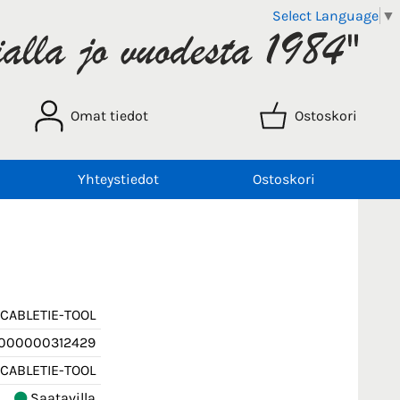
Select Language
▼
Omat tiedot
Ostoskori
Yhteystiedot
Ostoskori
CABLETIE-TOOL
000000312429
CABLETIE-TOOL
Saatavilla