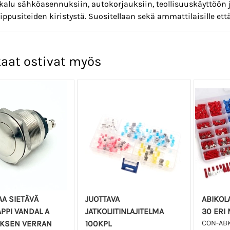
kalu sähköasennuksiin, autokorjauksiin, teollisuuskäyttöön j
nippusiteiden kiristystä. Suositellaan sekä ammattilaisille että
aat ostivat myös
AA SIETÄVÄ
JUOTTAVA
ABIKOL
PPI VANDAL A
JATKOLIITINLAJITELMA
30 ERI 
UKSEN VERRAN
100KPL
CON-ABK