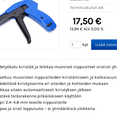
Toimituskulut alk.
17,50 €
13,94 € ALV 0,00 %
kpl
etyökalu kiristää ja leikkaa muoviset nippusiteet siististi yhde
veltuu muovisten nippusiteiden kiristämiseen ja katkaisuun
ädettävä kiristysvoima eri siteiden ja kohteiden mukaan
ikkaa siteen automaattisesti kiristyksen jälkeen
stävä teräsrakenne pitkäikäiseen käyttöön
pii 2.4–4.8 mm leveille nippusiteille
pea ja siisti lopputulos – ei ylimääräisiä ulokkeita