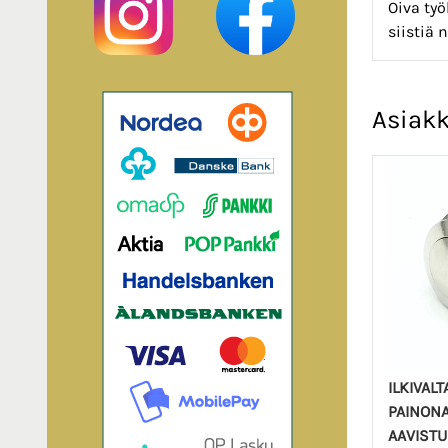
Oiva työ
siistiä 
Asiakk
ILKIVALT
PAINONA
AAVIST