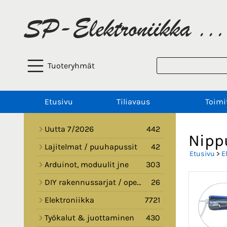
Tuoteryhmät
Etusivu
Tiliavaus
Toimi
Uutta 7/2026
442
Nipp
Lajitelmat / puuhapussit
42
Etusivu
>
E
Arduinot, moduulit jne
303
DIY rakennussarjat / opetussarjat
26
Elektroniikka
7721
Työkalut & juottaminen
430