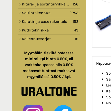
Kitara- ja soitintarvikkeita
156
Soitinrakennus
2253
Kaiutin ja case rakentelu
153
Putkitekniikka
49
Rakennussarjat
19
Myymälän tiskiltä ostaessa
minimi kpl hinta 0.50€, eli
Nippusid
verkkokaupassa alle 0.50€
maksavat tuotteet maksavat
So
myymälässä 0.50€ / kpl.
Sä
Le
Ke
So
No