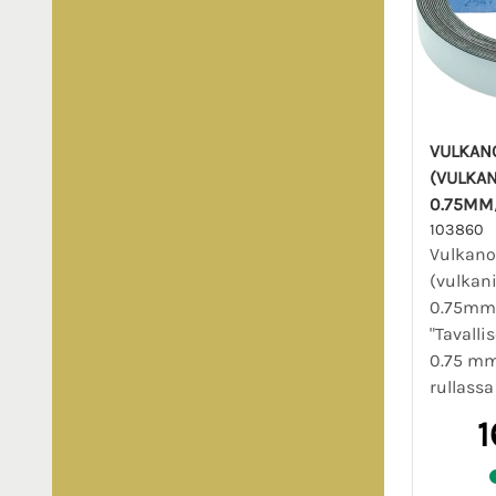
VULKAN
(VULKAN
0.75MM
103860
Vulkano
(vulkani
0.75mm
"Tavalli
0.75 mm
rullassa 
1