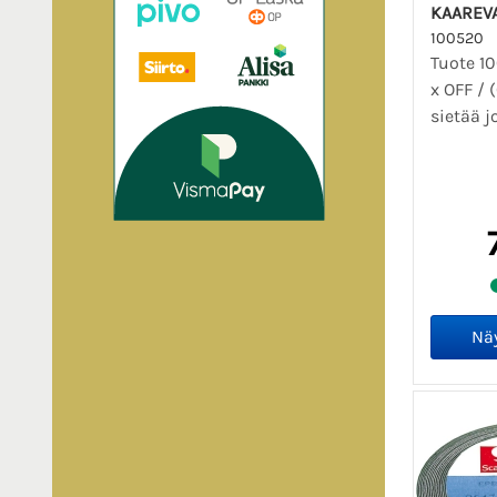
KAAREVA
100520
Tuote 10
x OFF / 
sietää j