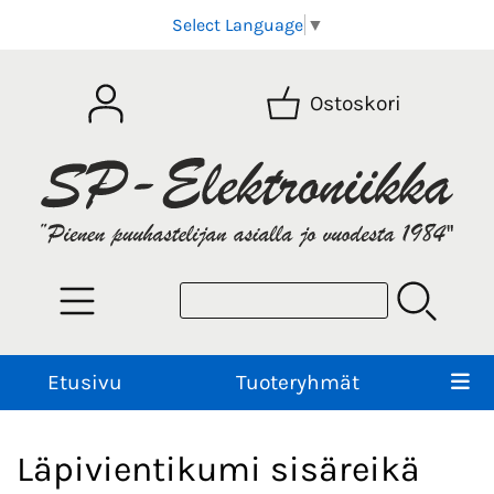
Select Language
▼
Ostoskori
Etusivu
Tuoteryhmät
Läpivientikumi sisäreikä