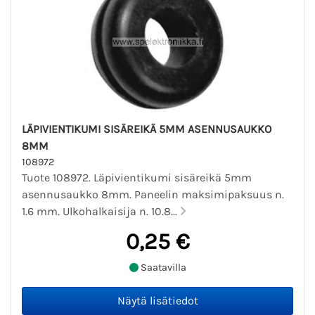
LÄPIVIENTIKUMI SISÄREIKÄ 5MM ASENNUSAUKKO
8MM
108972
Tuote 108972. Läpivientikumi sisäreikä 5mm
asennusaukko 8mm. Paneelin maksimipaksuus n.
1.6 mm. Ulkohalkaisija n. 10.8...
0,25 €
Saatavilla