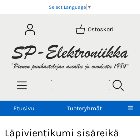
Select Language
▼
Ostoskori
Etusivu
Tuoteryhmät
Läpivientikumi sisäreikä