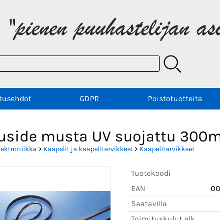
tusehdot
GDPR
Poistotuotteita
uside musta UV suojattu 300
lektroniikka
>
Kaapelit ja kaapelitarvikkeet
>
Kaapelitarvikkeet
Tuotekoodi
EAN
0
Saatavilla
Toimituskulut alk.