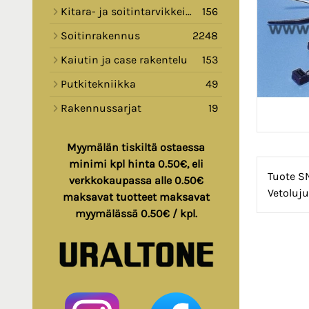
Kitara- ja soitintarvikkeita
156
Soitinrakennus
2248
Kaiutin ja case rakentelu
153
Putkitekniikka
49
Rakennussarjat
19
Myymälän tiskiltä ostaessa
minimi kpl hinta 0.50€, eli
Tuote S
verkkokaupassa alle 0.50€
Vetoluju
maksavat tuotteet maksavat
myymälässä 0.50€ / kpl.