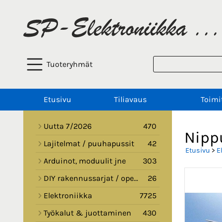
Tuoteryhmät
Etusivu
Tiliavaus
Toimi
Uutta 7/2026
470
Nipp
Lajitelmat / puuhapussit
42
Etusivu
>
E
Arduinot, moduulit jne
303
DIY rakennussarjat / opetussarjat
26
Elektroniikka
7725
Työkalut & juottaminen
430