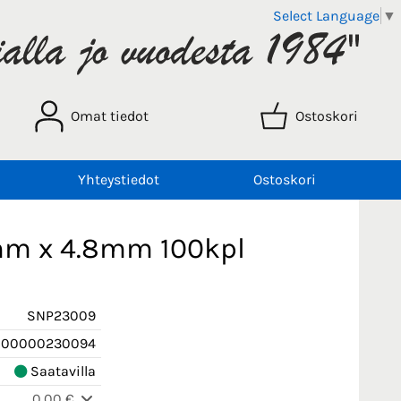
Select Language
▼
Omat tiedot
Ostoskori
Yhteystiedot
Ostoskori
mm x 4.8mm 100kpl
SNP23009
000000230094
Saatavilla
0,00 €