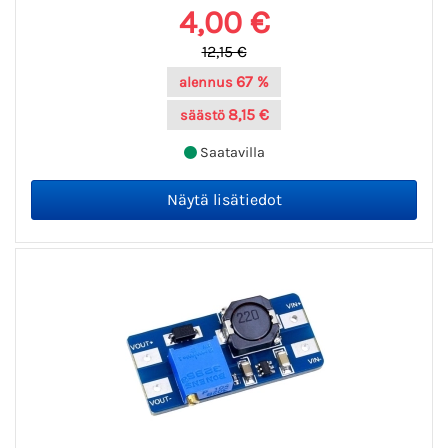
4,00 €
12,15 €
67 %
alennus
8,15 €
säästö
Saatavilla