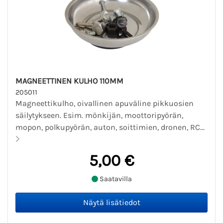
MAGNEETTINEN KULHO 110MM
205011
Magneettikulho, oivallinen apuväline pikkuosien
säilytykseen. Esim. mönkijän, moottoripyörän,
mopon, polkupyörän, auton, soittimien, dronen, RC...
5,00 €
Saatavilla