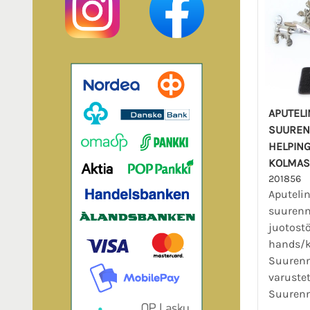
APUTELI
SUUREN
HELPING
KOLMAS
201856
Aputeli
suurenn
juotostö
hands/k
Suurenn
varustet
Suurenn