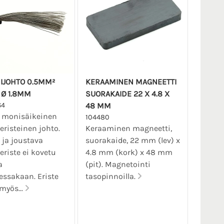
NIJOHTO 0.5MM²
KERAAMINEN MAGNEETTI
 Ø 1.8MM
SUORAKAIDE 22 X 4.8 X
64
48 MM
u monisäikeinen
104480
ieristeinen johto.
Keraaminen magneetti,
ja joustava
suorakaide, 22 mm (lev) x
ieriste ei kovetu
4.8 mm (kork) x 48 mm
a
(pit). Magnetointi
ssakaan. Eriste
tasopinnoilla.
myös...