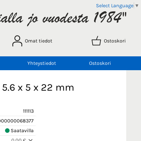
Select Language
▼
Omat tiedot
Ostoskori
Yhteystiedot
Ostoskori
 5.6 x 5 x 22 mm
111113
000000068377
Saatavilla
0,00 €