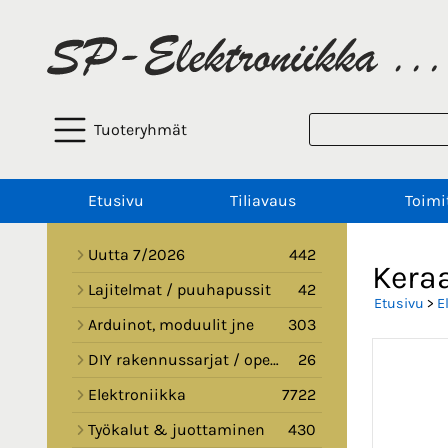
Tuoteryhmät
Etusivu
Tiliavaus
Toimi
Uutta 7/2026
442
Kera
Lajitelmat / puuhapussit
42
Etusivu
>
E
Arduinot, moduulit jne
303
DIY rakennussarjat / opetussarjat
26
Elektroniikka
7722
Työkalut & juottaminen
430