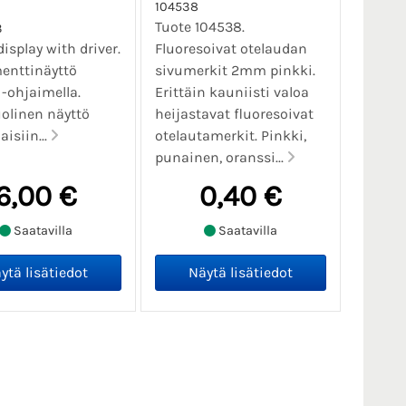
104538
Tuote 104538.
3
display with driver.
Fluoresoivat otelaudan
enttinäyttö
sivumerkit 2mm pinkki.
-ohjaimella.
Erittäin kauniisti valoa
olinen näyttö
heijastavat fluoresoivat
isiin...
otelautamerkit. Pinkki,
punainen, oranssi...
6,00 €
0,40 €
Saatavilla
Saatavilla