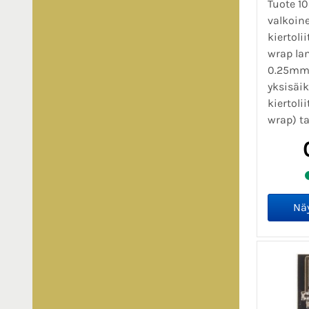
Tuote 10
valkoine
kiertoli
wrap lan
0.25mm
yksisäi
kiertoli
wrap) ta