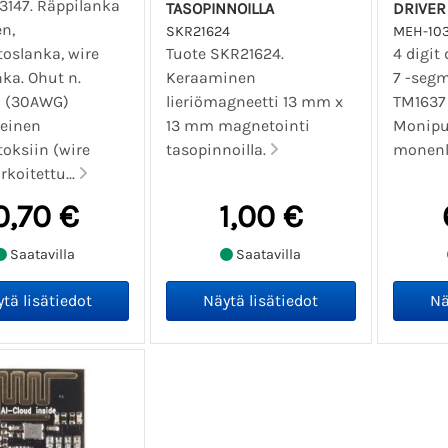
3147. Räppilanka
TASOPINNOILLA
DRIVER
n,
SKR21624
MEH-10
itoslanka, wire
Tuote SKR21624.
4 digit 
ka. Ohut n.
Keraaminen
7 -segm
 (30AWG)
lieriömagneetti 13 mm x
TM1637 
keinen
13 mm magnetointi
Monipu
itoksiin (wire
tasopinnoilla.
monenla
rkoitettu...
0,70 €
1,00 €
Saatavilla
Saatavilla