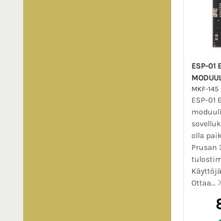
ESP-01 
MODUUL
MKF-145
ESP-01 
moduuli 
sovelluk
olla pai
Prusan 
tulosti
Käyttöj
Ottaa...