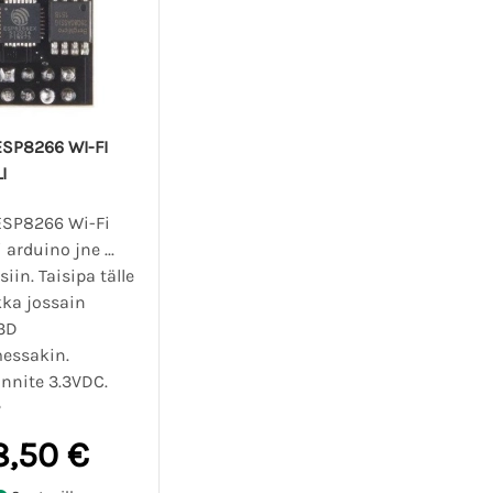
ESP8266 WI-FI
I
ESP8266 Wi-Fi
arduino jne ...
siin. Taisipa tälle
kka jossain
3D
messakin.
ännite 3.3VDC.
8,50 €