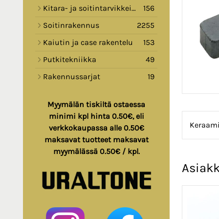
Kitara- ja soitintarvikkeita
156
Soitinrakennus
2255
Kaiutin ja case rakentelu
153
Putkitekniikka
49
Rakennussarjat
19
Myymälän tiskiltä ostaessa
minimi kpl hinta 0.50€, eli
Keraamin
verkkokaupassa alle 0.50€
maksavat tuotteet maksavat
myymälässä 0.50€ / kpl.
Asiakk