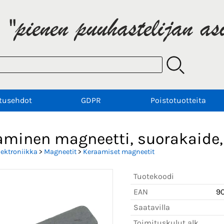
tusehdot
GDPR
Poistotuotteita
aminen magneetti, suorakaide,
lektroniikka
>
Magneetit
>
Keraamiset magneetit
Tuotekoodi
EAN
9
Saatavilla
Toimituskulut alk.