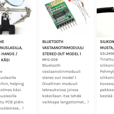
NE
BLUETOOTH
SILIKO
NUSLASILLA,
VASTAANOTINMODUULI
MUSTA,
 HANDS /
STEREO OUT MODEL 1
SSL245
Tinatt
 KÄSI
MFG-009
Bluetooth
silikon
ne
vastaanotinmoduuli
Pehmyt 
uslasilla
stereo out model 1.
silikon
ihin, helping
Oivallinen moduuli
kovass
olmas käsi.
labrauksissa joissa
pakkase
uslasilla
kokeillaan itse tehdä
kestää 
tu PCB pidin.
vaikkapa langattomat...
uslasissa...