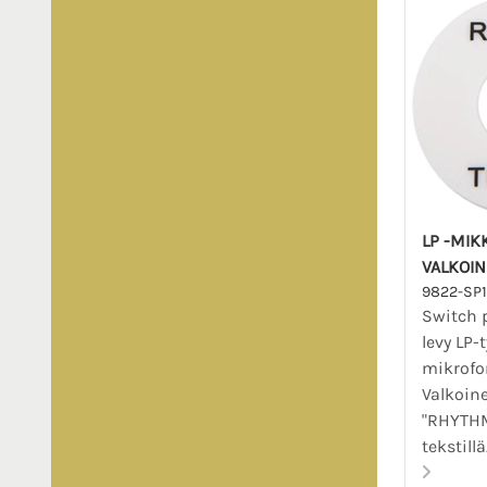
LP -MIK
VALKOIN
9822-SP
Switch p
levy LP-
mikrofo
Valkoine
"RHYTHM
tekstillä