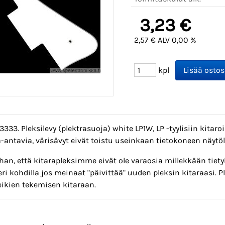
3,23 €
2,57 € ALV 0,00 %
kpl
3333. Pleksilevy (plektrasuoja) white LP1W, LP -tyylisiin kitaroi
antavia, värisävyt eivät toistu useinkaan tietokoneen näytöl
an, että kitarapleksimme eivät ole varaosia millekkään tietyll
 eri kohdilla jos meinaat "päivittää" uuden pleksin kitaraasi.
eikien tekemisen kitaraan.