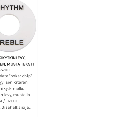
KIKYTKINLEVY,
EN, MUSTA TEKSTI
1-WHB
late "poker chip"
tyylisen kitaran
nikytkimelle.
n levy, mustalla
 / TREBLE" -
. Sisähalkaisija...