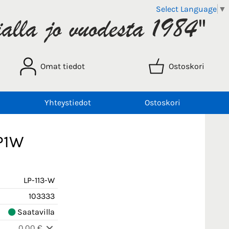
Select Language
▼
Omat tiedot
Ostoskori
Yhteystiedot
Ostoskori
LP1W
LP-113-W
103333
Saatavilla
0,00 €