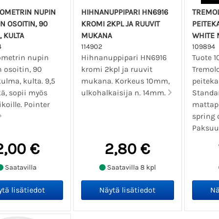
IOMETRIN NUPIN
HIHNANUPPIPARI HN6916
TREMO
 OSOITIN, 90
KROMI 2KPL JA RUUVIT
PEITEK
, KULTA
MUKANA
WHITE 
4
114902
109894
ometrin nupin
Hihnanuppipari HN6916
Tuote 1
 osoitin, 90
kromi 2kpl ja ruuvit
Tremol
ulma, kulta. 9,5
mukana. Korkeus 10mm,
peitekan
ä, sopii myös
ulkohalkaisija n. 14mm.
Standar
koille. Pointer
mattapi
spring 
Paksuus 
2,00 €
2,80 €
Saatavilla
Saatavilla 8 kpl