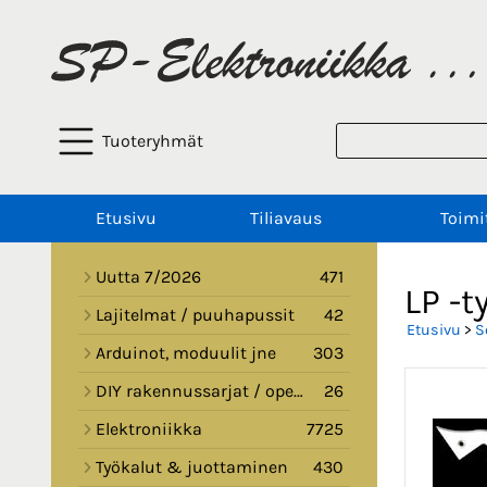
Tuoteryhmät
Etusivu
Tiliavaus
Toimi
Uutta 7/2026
471
LP -t
Lajitelmat / puuhapussit
42
Etusivu
>
S
Arduinot, moduulit jne
303
DIY rakennussarjat / opetussarjat
26
Elektroniikka
7725
Työkalut & juottaminen
430