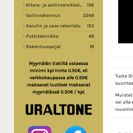
Kitara- ja soitintarvikkeita
156
Soitinrakennus
2249
Kaiutin ja case rakentelu
153
Putkitekniikka
49
Rakennussarjat
19
Myymälän tiskiltä ostaessa
minimi kpl hinta 0.50€, eli
Tuote 10
verkkokaupassa alle 0.50€
suuntaa-
maksavat tuotteet maksavat
myymälässä 0.50€ / kpl.
Muistath
voi olla
ruuvinr