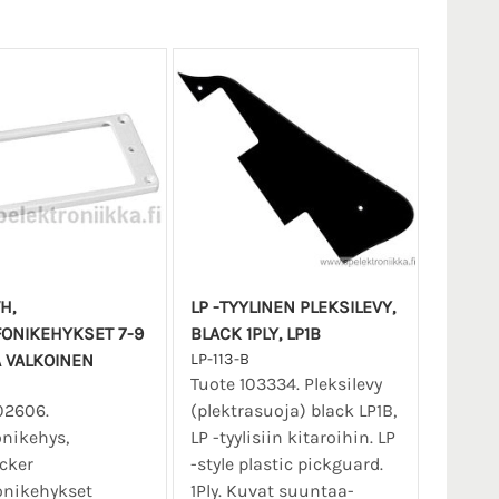
H,
LP -TYYLINEN PLEKSILEVY,
ONIKEHYKSET 7-9
BLACK 1PLY, LP1B
 VALKOINEN
LP-113-B
Tuote 103334. Pleksilevy
02606.
(plektrasuoja) black LP1B,
nikehys,
LP -tyylisiin kitaroihin. LP
cker
-style plastic pickguard.
onikehykset
1Ply. Kuvat suuntaa-