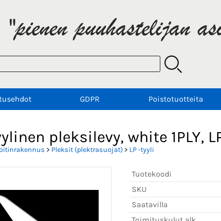
tusehdot
GDPR
Poistotuotteita
yylinen pleksilevy, white 1PLY, 
oitinrakennus
>
Pleksit (plektrasuojat)
>
LP -tyyli
Tuotekoodi
SKU
Saatavilla
Toimituskulut alk.