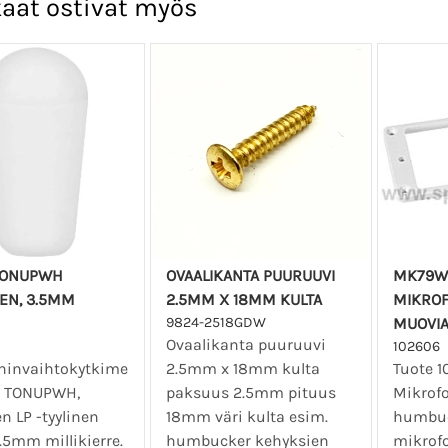
aat ostivat myös
 TONUPWH
OVAALIKANTA PUURUUVI
MK79W
EN, 3.5MM
2.5MM X 18MM KULTA
MIKROF
9824-2518GDW
MUOVIA
Ovaalikanta puuruuvi
102606
ninvaihtokytkime
2.5mm x 18mm kulta
Tuote 1
. TONUPWH,
paksuus 2.5mm pituus
Mikrofo
n LP -tyylinen
18mm väri kulta esim.
humbu
.5mm millikierre.
humbucker kehyksien
mikrof