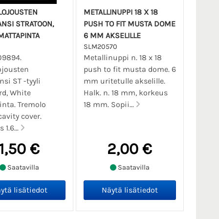
LOJOUSTEN
METALLINUPPI 18 X 18
ANSI STRATOON,
PUSH TO FIT MUSTA DOME
MATTAPINTA
6 MM AKSELILLE
SLM20570
09894.
Metallinuppi n. 18 x 18
ojousten
push to fit musta dome. 6
si ST -tyyli
mm uritetulle akselille.
d, White
Halk. n. 18 mm, korkeus
nta. Tremolo
18 mm. Sopii...
cavity cover.
1.6...
1,50 €
2,00 €
Saatavilla
Saatavilla