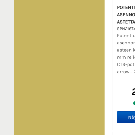
POTENT
ASENNON
ASTETTA
SPN2167
Potenti
asennon
asteen k
mm reik
CTS-poti
arrow...