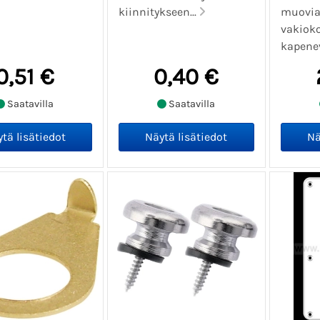
kiinnitykseen...
muovia,
vakioko
kapenev
0,51 €
0,40 €
Saatavilla
Saatavilla