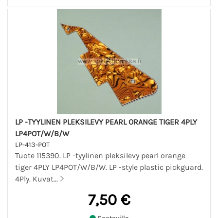
LP -TYYLINEN PLEKSILEVY PEARL ORANGE TIGER 4PLY
LP4POT/W/B/W
LP-413-POT
Tuote 115390. LP -tyylinen pleksilevy pearl orange
tiger 4PLY LP4POT/W/B/W. LP -style plastic pickguard.
4Ply. Kuvat...
7,50 €