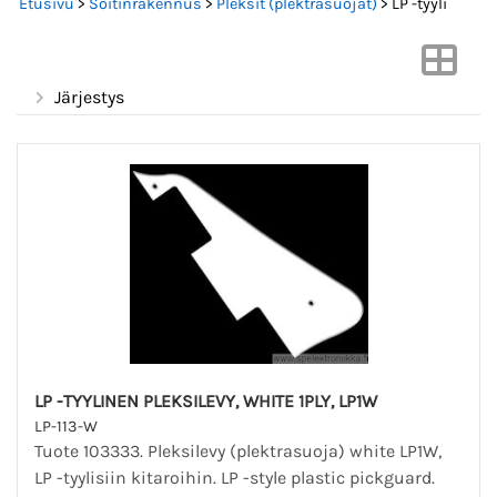
Etusivu
>
Soitinrakennus
>
Pleksit (plektrasuojat)
> LP -tyyli
Järjestys
LP -TYYLINEN PLEKSILEVY, WHITE 1PLY, LP1W
LP-113-W
Tuote 103333. Pleksilevy (plektrasuoja) white LP1W,
LP -tyylisiin kitaroihin. LP -style plastic pickguard.