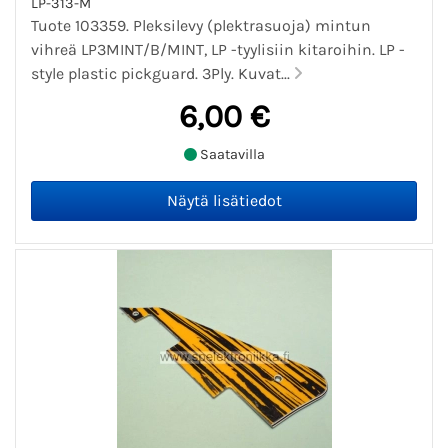
LP-313-M
Tuote 103359. Pleksilevy (plektrasuoja) mintun
vihreä LP3MINT/B/MINT, LP -tyylisiin kitaroihin. LP -
style plastic pickguard. 3Ply. Kuvat...
6,00 €
Saatavilla