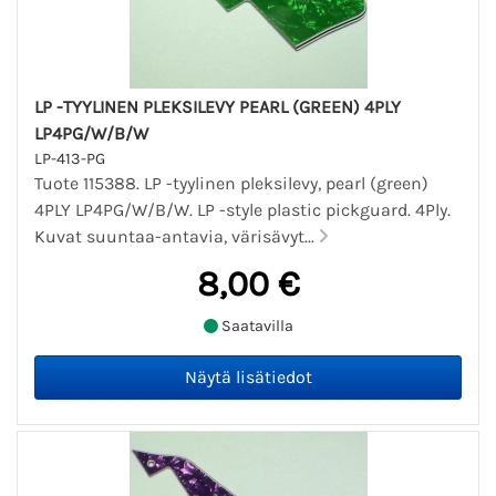
LP -TYYLINEN PLEKSILEVY PEARL (GREEN) 4PLY
LP4PG/W/B/W
LP-413-PG
Tuote 115388. LP -tyylinen pleksilevy, pearl (green)
4PLY LP4PG/W/B/W. LP -style plastic pickguard. 4Ply.
Kuvat suuntaa-antavia, värisävyt...
8,00 €
Saatavilla