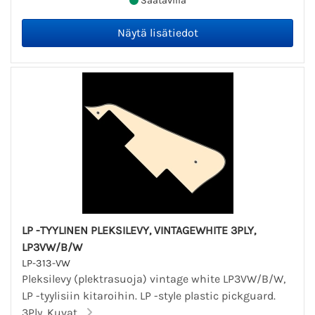
Saatavilla
LP -TYYLINEN PLEKSILEVY, VINTAGEWHITE 3PLY,
LP3VW/B/W
LP-313-VW
Pleksilevy (plektrasuoja) vintage white LP3VW/B/W,
LP -tyylisiin kitaroihin. LP -style plastic pickguard.
3Ply. Kuvat...