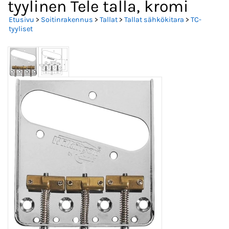
tyylinen Tele talla, kromi
Etusivu
>
Soitinrakennus
>
Tallat
>
Tallat sähkökitara
>
TC-
tyyliset