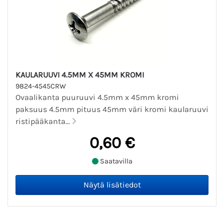
KAULARUUVI 4.5MM X 45MM KROMI
9824-4545CRW
Ovaalikanta puuruuvi 4.5mm x 45mm kromi
paksuus 4.5mm pituus 45mm väri kromi kaularuuvi
ristipääkanta...
0,60 €
Saatavilla