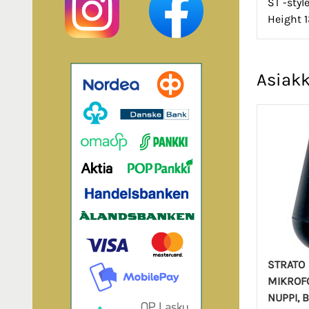
ST -styl
Height 
Asiakk
STRATO
MIKROF
NUPPI, 