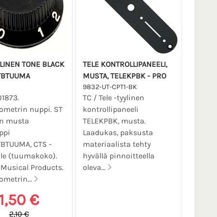
YLINEN TONE BLACK
TELE KONTROLLIPANEELI,
TBTUUMA
MUSTA, TELEKPBK - PRO
9832-UT-CPT1-BK
01873.
TC / Tele -tyylinen
ometrin nuppi. ST
kontrollipaneeli
en musta
TELEKPBK, musta.
ppi
Laadukas, paksusta
BTUUMA, CTS -
materiaalista tehty
lle (tuumakoko).
hyvällä pinnoitteella
Musical Products.
oleva...
ometrin...
1,50 €
2,10 €