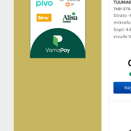
TUUMAK
7491-STR
Strato -
mikrofon
Sopii 4.
vivulle V