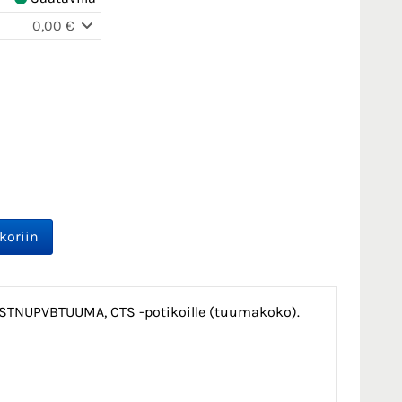
0,00 €
i STNUPVBTUUMA, CTS -potikoille (tuumakoko).