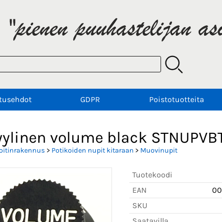
tusehdot
GDPR
Poistotuotteita
tyylinen volume black STNUPV
oitinrakennus
>
Potikoiden nupit kitaraan
>
Muovinupit
Tuotekoodi
EAN
00
SKU
Saatavilla