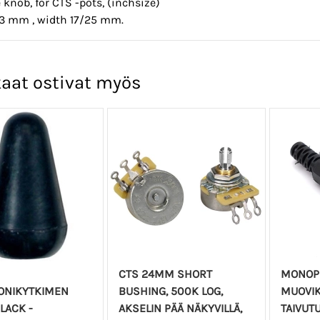
e knob, for CTS -pots, (inchsize)
13 mm , width 17/25 mm.
aat ostivat myös
CTS 24MM SHORT
MONOPL
ONIKYTKIMEN
BUSHING, 500K LOG,
MUOVIK
BLACK -
AKSELIN PÄÄ NÄKYVILLÄ,
TAIVUT