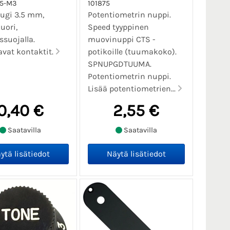
.5-M3
101875
ugi 3.5 mm,
Potentiometrin nuppi.
uori,
Speed tyyppinen
ssuojalla.
muovinuppi CTS -
avat kontaktit.
potikoille (tuumakoko).
SPNUPGDTUUMA.
Potentiometrin nuppi.
Lisää potentiometrien...
0,40 €
2,55 €
Saatavilla
Saatavilla