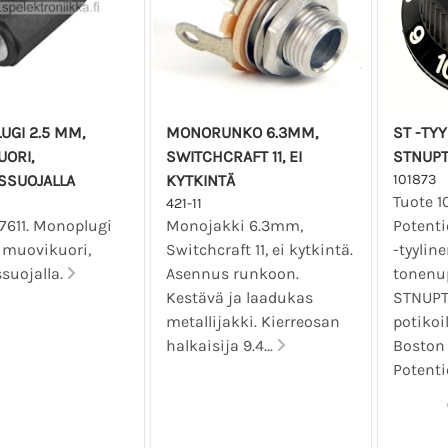
GI 2.5 MM,
MONORUNKO 6.3MM,
ST -TY
ORI,
SWITCHCRAFT 11, EI
STNUP
SSUOJALLA
KYTKINTÄ
101873
Tuote 1
421-11
7611. Monoplugi
Monojakki 6.3mm,
Potenti
 muovikuori,
Switchcraft 11, ei kytkintä.
-tyylin
suojalla.
Asennus runkoon.
tonenu
Kestävä ja laadukas
STNUPT
metallijakki. Kierreosan
potikoi
halkaisija 9.4...
Boston 
Potenti