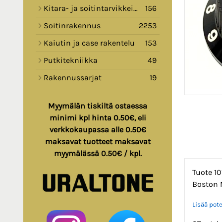
Kitara- ja soitintarvikkeita
156
Soitinrakennus
2253
Kaiutin ja case rakentelu
153
Putkitekniikka
49
Rakennussarjat
19
Myymälän tiskiltä ostaessa
minimi kpl hinta 0.50€, eli
verkkokaupassa alle 0.50€
maksavat tuotteet maksavat
myymälässä 0.50€ / kpl.
Tuote 1
Boston 
Lisää pote