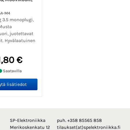
5A-M4
 3.5 monoplugi,
Musta
ori, juotettavat
it. Hyvälaatuinen
1,80 €
Saatavilla
SP-Elektroniikka
puh. +358 85565 858
Merikoskenkatu 12
tilaukset(at)spelektroniikka.fi