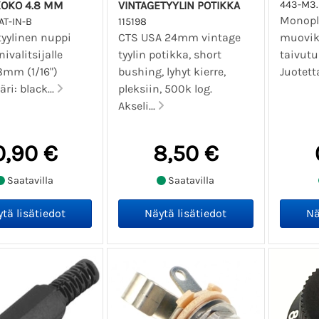
OKO 4.8 MM
VINTAGETYYLIN POTIKKA
443-M3
Monopl
AT-IN-B
115198
tyylinen nuppi
CTS USA 24mm vintage
muovik
ivalitsijalle
tyylin potikka, short
taivutu
8mm (1/16")
bushing, lyhyt kierre,
Juotett
äri: black...
pleksiin, 500k log.
Akseli...
0,90 €
8,50 €
Saatavilla
Saatavilla