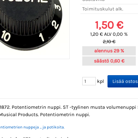
Toimituskulut alk.
1,50 €
1,20 € ALV 0,00 %
2,10 €
alennus
29 %
säästö
0,60 €
kpl
01872. Potentiometrin nuppi. ST -tyylinen musta volumenupp
Musical Products. Potentiometrin nuppi.
ntiometrien nuppeja ... ja potikoita.