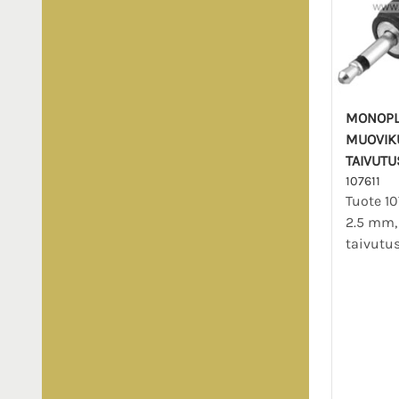
MONOPLU
MUOVIKU
TAIVUTU
107611
Tuote 10
2.5 mm,
taivutus