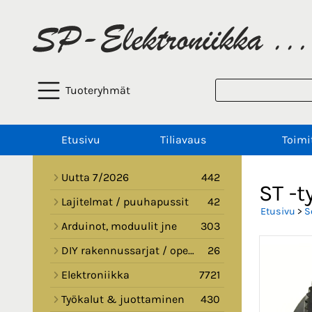
Tuoteryhmät
Etusivu
Tiliavaus
Toimi
Uutta 7/2026
442
ST -
Lajitelmat / puuhapussit
42
Etusivu
>
S
Arduinot, moduulit jne
303
DIY rakennussarjat / opetussarjat
26
Elektroniikka
7721
Työkalut & juottaminen
430