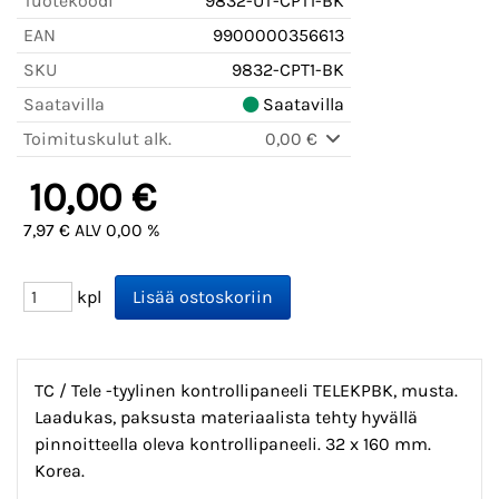
Tuotekoodi
9832-UT-CPT1-BK
EAN
9900000356613
SKU
9832-CPT1-BK
Saatavilla
Saatavilla
Toimituskulut alk.
0,00 €
10,00 €
7,97 € ALV 0,00 %
kpl
TC / Tele -tyylinen kontrollipaneeli TELEKPBK, musta.
Laadukas, paksusta materiaalista tehty hyvällä
pinnoitteella oleva kontrollipaneeli. 32 x 160 mm.
Korea.