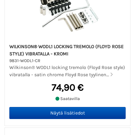
WILKINSON® WODL1 LOCKING TREMOLO (FLOYD ROSE
STYLE) VIBRATALLA - KROMI
9831-WODL1-CR
Wilkinson® WODL1 locking tremolo (Floyd Rose style)
vibratalla - satin chrome Floyd Rose tyylinen...
74,90 €
Saatavilla