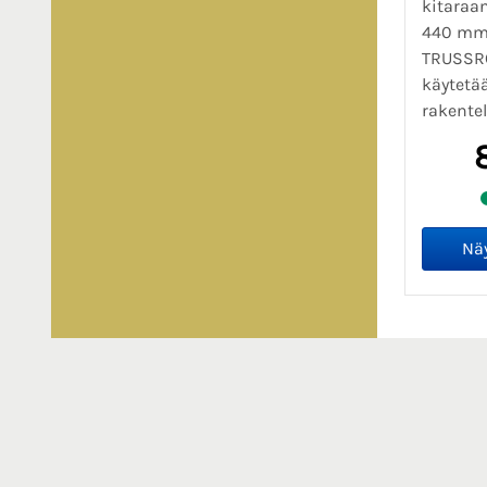
kitaraan
440 mm
TRUSSRO
käytetä
rakentel