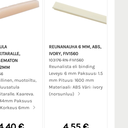
ULA
REUNANAUHA 6 MM, ABS,
ITARALLE,
IVORY, FIV1560
SEMATON
103176-RN-FIV1560
Reunalista eli binding
,2MM
Leveys: 6 mm Paksuus: 1.5
56
allinen, muotoiltu,
mm Pituus: 1600 mm
luusatula
Materiaali: ABS Väri: ivory
taralle. Kaareva.
(norsunluu)
 44mm Paksuus
 Korkeus 6mm
4,40 €
4,55 €