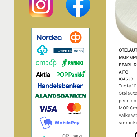
OTELAU
MOP 6M
PEARL 
AITO
104530
Tuote 1
Otelaut
pearl d
MOP 6m
Valkeast
simpuka