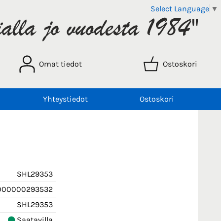
Select Language
▼
Omat tiedot
Ostoskori
Yhteystiedot
Ostoskori
SHL29353
000000293532
SHL29353
Saatavilla