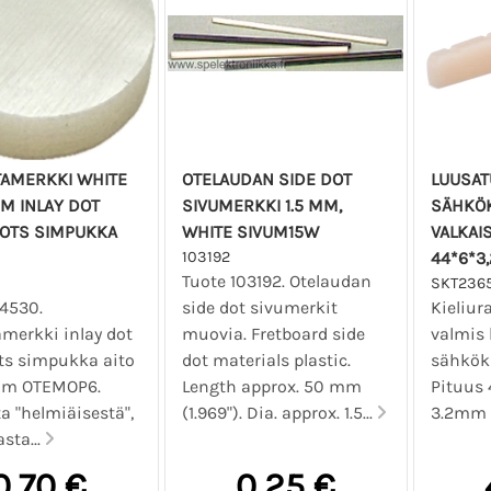
TAMERKKI WHITE
OTELAUDAN SIDE DOT
LUUSAT
M INLAY DOT
SIVUMERKKI 1.5 MM,
SÄHKÖK
DOTS SIMPUKKA
WHITE SIVUM15W
VALKAI
103192
44*6*3
Tuote 103192. Otelaudan
SKT236
04530.
side dot sivumerkit
Kieliur
amerkki inlay dot
muovia. Fretboard side
valmis 
ots simpukka aito
dot materials plastic.
sähköki
m OTEMOP6.
Length approx. 50 mm
Pituus
a "helmiäisestä",
(1.969"). Dia. approx. 1.5...
3.2mm
sta...
0,70 €
0,25 €