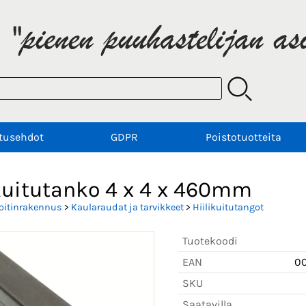
tusehdot
GDPR
Poistotuotteita
ikuitutanko 4 x 4 x 460mm
oitinrakennus
>
Kaularaudat ja tarvikkeet
>
Hiilikuitutangot
Tuotekoodi
EAN
0
SKU
Saatavilla