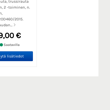
uta, trussirauta
n, 2 -toiminen, n.
m,
OD460/2015.
audan...
9,00 €
Saatavilla