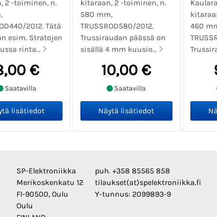
, 2 -toiminen, n.
kitaraan, 2 -toiminen, n.
Kaulara
,
580 mm,
kitaraa
D440/2012. Tätä
TRUSSROD580/2012.
460 m
än esim. Stratojen
Trussiraudan päässä on
TRUSSR
ussa rinta...
sisällä 4 mm kuusio...
Trussir
8,00 €
10,00 €
Saatavilla
Saatavilla
SP-Elektroniikka
puh. +358 85565 858
Merikoskenkatu 12
tilaukset(at)spelektroniikka.fi
FI-90500, Oulu
Y-tunnus: 2099893-9
Oulu