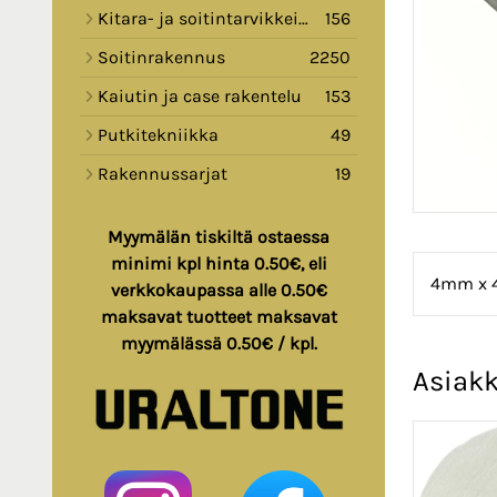
Kitara- ja soitintarvikkeita
156
Soitinrakennus
2250
Kaiutin ja case rakentelu
153
Putkitekniikka
49
Rakennussarjat
19
Myymälän tiskiltä ostaessa
minimi kpl hinta 0.50€, eli
4mm x 4
verkkokaupassa alle 0.50€
maksavat tuotteet maksavat
myymälässä 0.50€ / kpl.
Asiakk