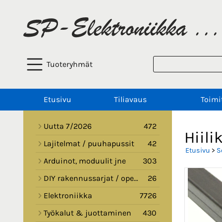
Tuoteryhmät
Etusivu
Tiliavaus
Toimi
Uutta 7/2026
472
Hiil
Lajitelmat / puuhapussit
42
Etusivu
>
S
Arduinot, moduulit jne
303
DIY rakennussarjat / opetussarjat
26
Elektroniikka
7726
Työkalut & juottaminen
430