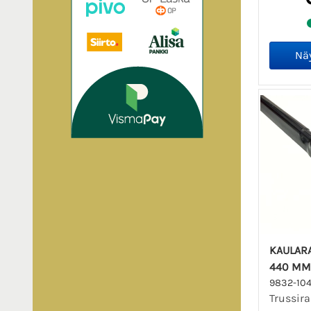
KAULARA
440 MM
9832-10
Trussir