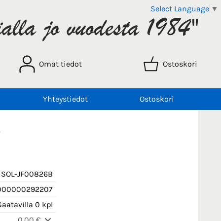
Select Language
▼
Omat tiedot
Ostoskori
Yhteystiedot
Ostoskori
i
SOL-JF00826B
000000292207
aatavilla 0 kpl
0,00 €