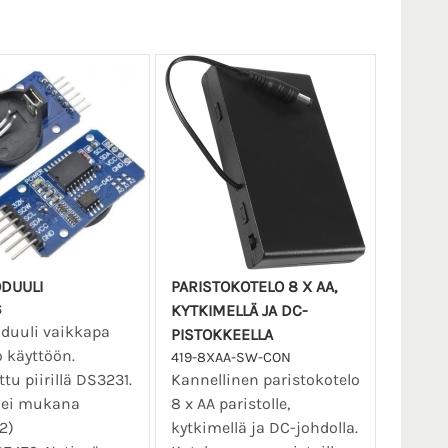
DUULI
PARISTOKOTELO 8 X AA,
6
KYTKIMELLÄ JA DC-
duuli vaikkapa
PISTOKKEELLA
 käyttöön.
419-8XAA-SW-CON
tu piirillä DS3231.
Kannellinen paristokotelo
o ei mukana
8 x AA paristolle,
2)
kytkimellä ja DC-johdolla.