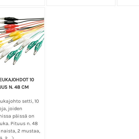
EUKAJOHDOT 10
TUUS N. 48 CM
kajohto setti, 10
oja, joiden
ssa päissä on
uka. Pituus n. 48
unaista, 2 mustaa,
, 2...