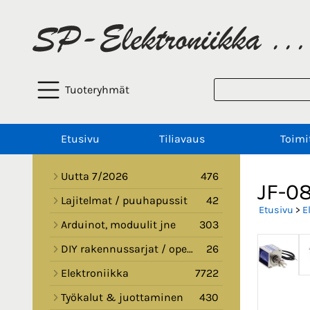
Tuoteryhmät
Etusivu
Tiliavaus
Toimi
Uutta 7/2026
476
JF-0
Lajitelmat / puuhapussit
42
Etusivu
>
E
Arduinot, moduulit jne
303
DIY rakennussarjat / opetussarjat
26
Elektroniikka
7722
Työkalut & juottaminen
430