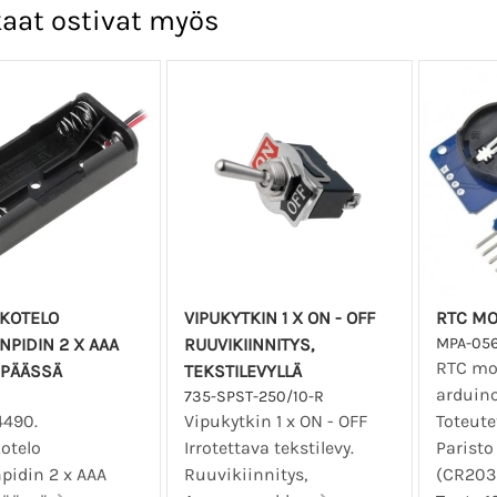
aat ostivat myös
OKOTELO
VIPUKYTKIN 1 X ON - OFF
RTC MO
NPIDIN 2 X AAA
RUUVIKIINNITYS,
MPA-05
RTC mo
 PÄÄSSÄ
TEKSTILEVYLLÄ
arduino
735-SPST-250/10-R
4490.
Vipukytkin 1 x ON - OFF
Toteutet
otelo
Irrotettava tekstilevy.
Parist
pidin 2 x AAA
Ruuvikiinnitys,
(CR203