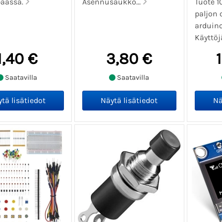
päässä.
Asennusaukko...
Tuote 1
paljon 
arduino
Käyttöj
1,40 €
3,80 €
Saatavilla
Saatavilla