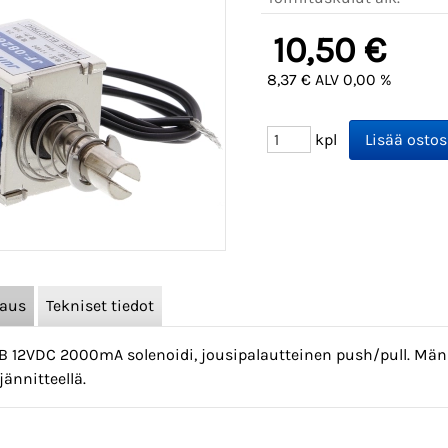
10,50 €
8,37 € ALV 0,00 %
kpl
vaus
Tekniset tiedot
B 12VDC 2000mA solenoidi, jousipalautteinen push/pull. Män
jännitteellä.