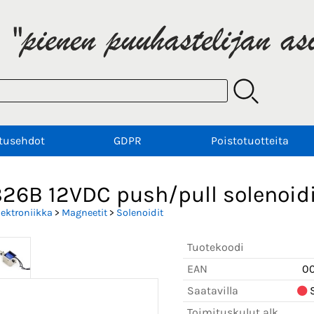
tusehdot
GDPR
Poistotuotteita
826B 12VDC push/pull solenoid
lektroniikka
>
Magneetit
>
Solenoidit
Tuotekoodi
EAN
0
Saatavilla
S
Toimituskulut alk.