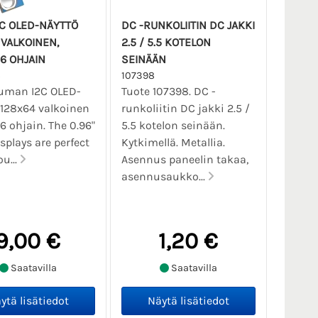
2C OLED-NÄYTTÖ
DC -RUNKOLIITIN DC JAKKI
 VALKOINEN,
2.5 / 5.5 KOTELON
6 OHJAIN
SEINÄÄN
8
107398
uuman I2C OLED-
Tuote 107398. DC -
128x64 valkoinen
runkoliitin DC jakki 2.5 /
 ohjain. The 0.96"
5.5 kotelon seinään.
splays are perfect
Kytkimellä. Metallia.
u...
Asennus paneelin takaa,
asennusaukko...
9,00 €
1,20 €
Saatavilla
Saatavilla