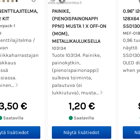
NTTILAJITELMA,
PAINIKE,
0.96" I
 KIT
(PIENOISPAINONAPPI
128X64
erpack-1
PPN1) MUSTA 1 X OFF-ON
SSD130
a
(MOM),
MEF-01
nttilajitelma /
0,96 t
METALLIKAULUKSELLA
evan
näyttö 
103134
niikkaharrastajan
Tuote 103134. Painike,
SSD1306
akkaus
painokytkin,
OLED di
ässä
(pienoispainonappi)
when yo
siassa.
sulkeva toiminta,
inen...
palautuva (ei
lukkiutuva), musta...
3,50 €
1,20 €
Saatavilla
Saatavilla