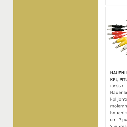
HAUENL
KPL, PI
109953
Hauenleu
kpl joht
molemmi
hauenle
cm. 2 p
2 vihreää