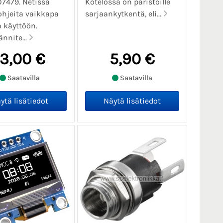
07479. Netissä
Kotelossa on paristoille
ohjeita vaikkapa
sarjaankytkentä, eli...
 käyttöön.
ännite...
13,00 €
5,90 €
Saatavilla
Saatavilla