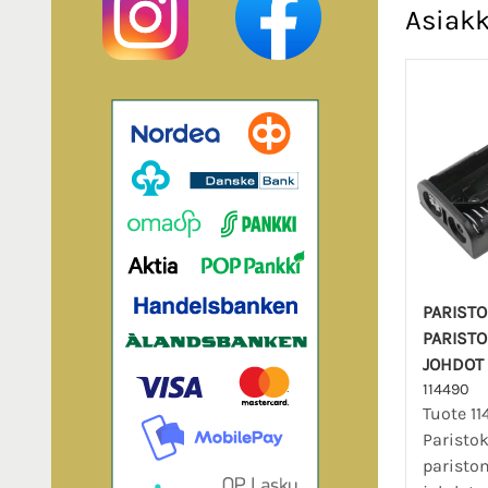
Asiakk
PARIST
PARISTO
JOHDOT
114490
Tuote 11
Paristok
pariston