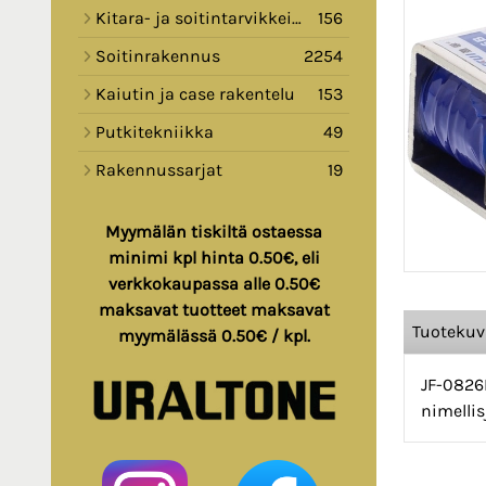
Kitara- ja soitintarvikkeita
156
Soitinrakennus
2254
Kaiutin ja case rakentelu
153
Putkitekniikka
49
Rakennussarjat
19
Myymälän tiskiltä ostaessa
minimi kpl hinta 0.50€, eli
verkkokaupassa alle 0.50€
maksavat tuotteet maksavat
Tuoteku
myymälässä 0.50€ / kpl.
JF-0826
nimellis