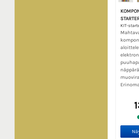
KOMPONE
STARTER
KIT-start
Mahtav
kompone
aloittel
elektro
puuhap
näppär
muovira
Erinoma
1