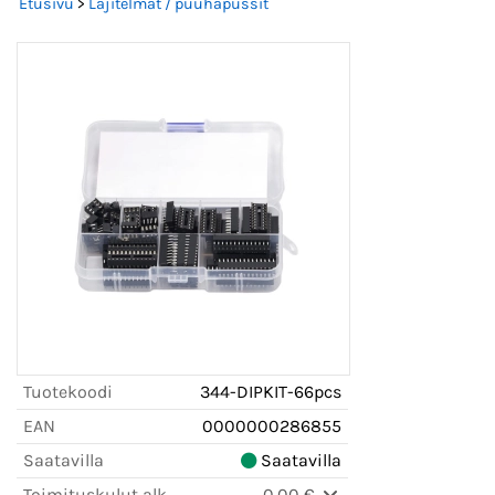
Etusivu
>
Lajitelmat / puuhapussit
Tuotekoodi
344-DIPKIT-66pcs
EAN
0000000286855
Saatavilla
Saatavilla
Toimituskulut alk.
0,00 €