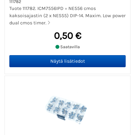
111782
Tuote 111782. ICM7556IPD = NE556 cmos
kaksoisajastin (2 x NE555) DIP-14. Maxim. Low power
dual cmos timer.
0,50 €
Saatavilla