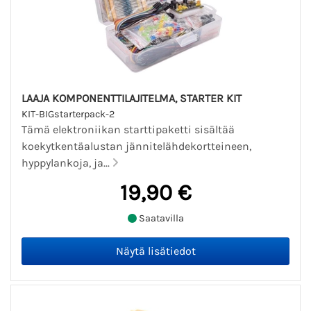
LAAJA KOMPONENTTILAJITELMA, STARTER KIT
KIT-BIGstarterpack-2
Tämä elektroniikan starttipaketti sisältää
koekytkentäalustan jännitelähdekortteineen,
hyppylankoja, ja...
19,90 €
Saatavilla