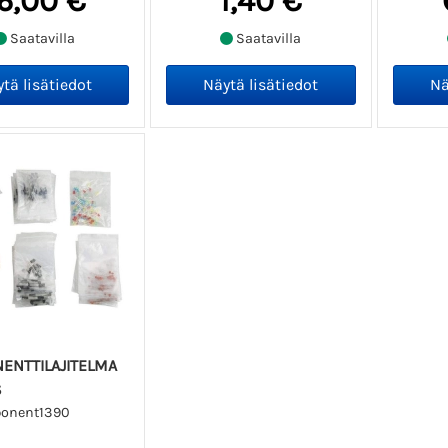
6,00 €
1,40 €
Saatavilla
Saatavilla
ENTTILAJITELMA
S
ponent1390