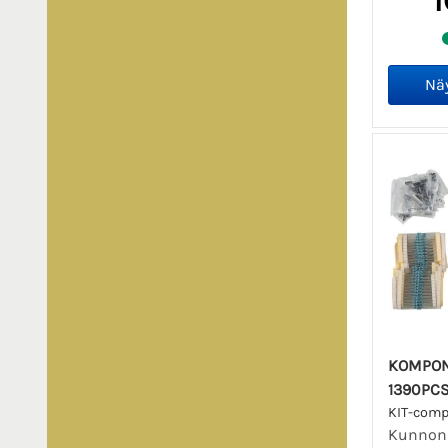
1
KOMPON
1390PC
KIT-com
Kunnon