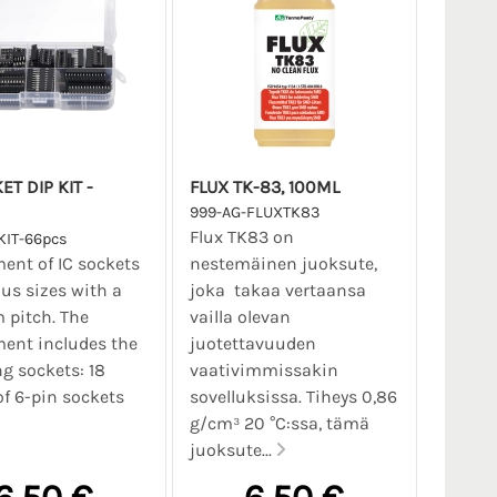
ET DIP KIT -
FLUX TK-83, 100ML
999-AG-FLUXTK83
Flux TK83 on
KIT-66pcs
ent of IC sockets
nestemäinen juoksute,
ous sizes with a
joka takaa vertaansa
 pitch. The
vailla olevan
ent includes the
juotettavuuden
ng sockets: 18
vaativimmissakin
of 6-pin sockets
sovelluksissa. Tiheys 0,86
g/cm³ 20 °C:ssa, tämä
juoksute...