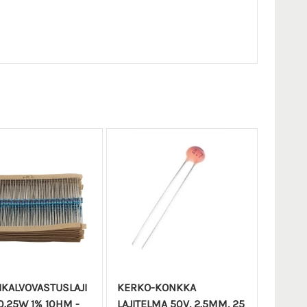
IKALVOVASTUSLAJI
KERKO-KONKKA
0.25W 1% 10HM -
LAJITELMA 50V, 2.5MM, 25