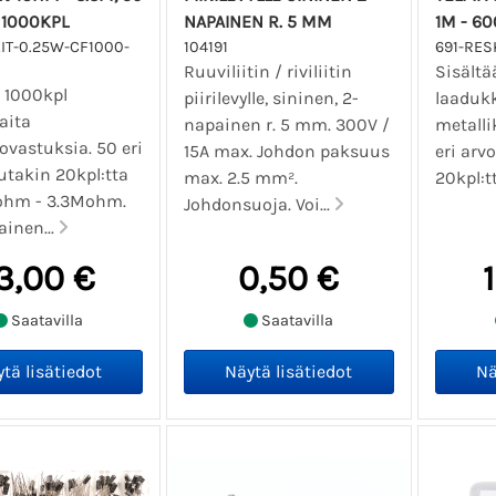
 1000KPL
NAPAINEN R. 5 MM
1M - 6
IT-0.25W-CF1000-
104191
691-RES
Ruuviliitin / riviliitin
Sisältä
ä 1000kpl
piirilevylle, sininen, 2-
laaduk
aita
napainen r. 5 mm. 300V /
metalli
vovastuksia. 50 eri
15A max. Johdon paksuus
eri arv
utakin 20kpl:tta
max. 2.5 mm².
20kpl:tt
 1ohm - 3.3Mohm.
Johdonsuoja. Voi...
inen...
3,00 €
0,50 €
Saatavilla
Saatavilla