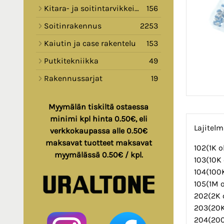
Kitara- ja soitintarvikkeita
156
Soitinrakennus
2253
Kaiutin ja case rakentelu
153
Putkitekniikka
49
Rakennussarjat
19
Myymälän tiskiltä ostaessa
minimi kpl hinta 0.50€, eli
Lajitelm
verkkokaupassa alle 0.50€
maksavat tuotteet maksavat
102(1K 
myymälässä 0.50€ / kpl.
103(10
104(10
105(1M
202(2K
203(20
204(20