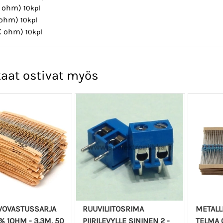
0 ohm)
10
kpl
 ohm)
10
kpl
K ohm)
10
kpl
aat ostivat myös
LVOVASTUSSARJA
RUUVILIITOSRIMA
METALL
% 1OHM - 3.3M, 50
PIIRILEVYLLE SININEN 2 -
TELMA 