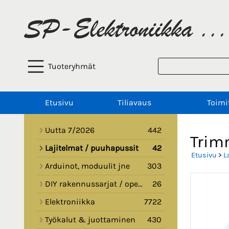
Tuoteryhmät
Etusivu
Tiliavaus
Toimi
Uutta 7/2026
442
Trim
Lajitelmat / puuhapussit
42
Etusivu
>
L
Arduinot, moduulit jne
303
DIY rakennussarjat / opetussarjat
26
Elektroniikka
7722
Työkalut & juottaminen
430