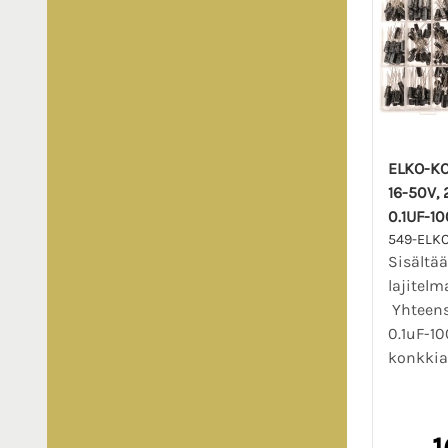
ELKO-K
16-50V, 
0.1UF-1
549-ELKO
Sisältä
lajitelm
Yhteens
0.1uF-1
konkkia