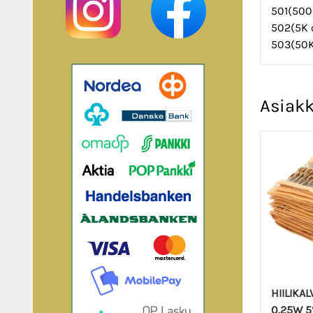
501(50
502(5K
503(50
Asiakk
HIILIKA
0.25W 5