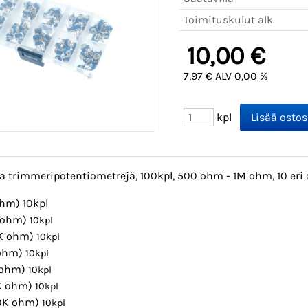
Toimituskulut alk.
10,00 €
7,97 € ALV 0,00 %
kpl
a trimmeripotentiometrejä, 100kpl, 500 ohm - 1M ohm, 10 eri 
ohm) 10kpl
K ohm)
10
kpl
0K ohm)
10
kpl
 ohm)
10
kpl
 ohm)
10
kpl
K ohm)
10
kpl
0K ohm)
10
kpl