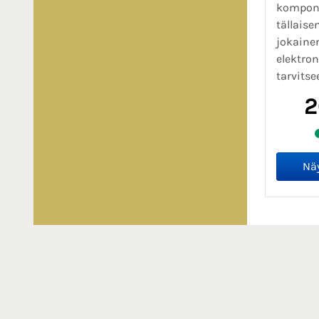
kompone
tällais
jokaine
elektro
tarvitsee
2