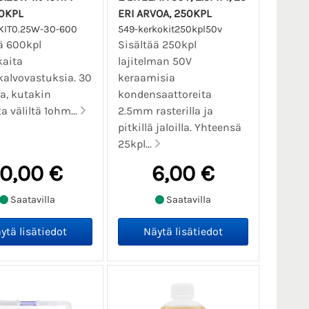
00KPL
ERI ARVOA, 250KPL
KIT0.25W-30-600
549-kerkokit250kpl50v
ä 600kpl
Sisältää 250kpl
kaita
lajitelman 50V
kalvovastuksia. 30
keraamisia
oa, kutakin
kondensaattoreita
a väliltä 1ohm...
2.5mm rasterilla ja
pitkillä jaloilla. Yhteensä
25kpl...
10,00 €
6,00 €
Saatavilla
Saatavilla