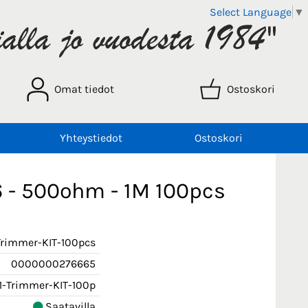
Select Language
▼
Omat tiedot
Ostoskori
Yhteystiedot
Ostoskori
6 - 500ohm - 1M 100pcs
Trimmer-KIT-100pcs
0000000276665
1-Trimmer-KIT-100p
Saatavilla