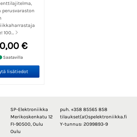
nttilajitelma,
en perusvaraston
n
niikkaharrastaja
! 100...
0,00 €
Saatavilla
SP-Elektroniikka
puh. +358 85565 858
Merikoskenkatu 12
tilaukset(at)spelektroniikka.fi
FI-90500, Oulu
Y-tunnus: 2099893-9
Oulu