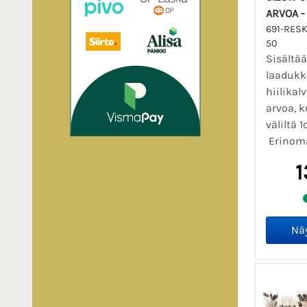
ARVOA -
691-RESK
50
Sisältä
laadukk
hiilikal
arvoa, k
väliltä
Erinoma
1