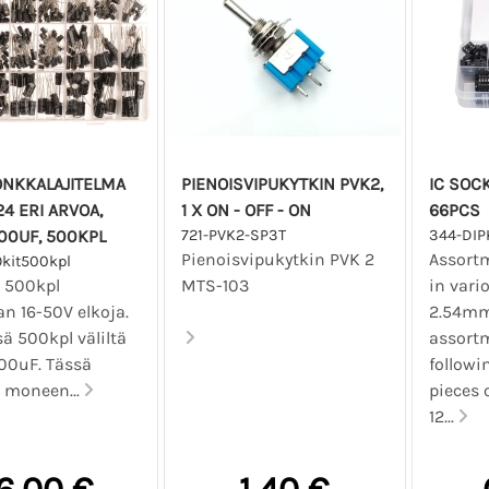
ONKKALAJITELMA
PIENOISVIPUKYTKIN PVK2,
IC SOCK
24 ERI ARVOA,
1 X ON - OFF - ON
66PCS
000UF, 500KPL
721-PVK2-SP3T
344-DIP
Pienoisvipukytkin PVK 2
Assortm
kit500kpl
ä 500kpl
MTS-103
in vari
an 16-50V elkoja.
2.54mm
ä 500kpl väliltä
assortm
000uF. Tässä
followi
 moneen...
pieces 
12...