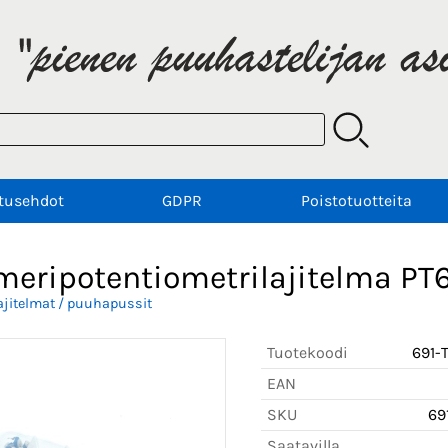
tusehdot
GDPR
Poistotuotteita
meripotentiometrilajitelma PT
ajitelmat / puuhapussit
Tuotekoodi
691-
EAN
SKU
69
Saatavilla