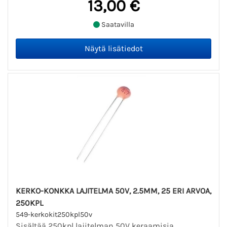
13,00 €
Saatavilla
KERKO-KONKKA LAJITELMA 50V, 2.5MM, 25 ERI ARVOA,
250KPL
549-kerkokit250kpl50v
Sisältää 250kpl lajitelman 50V keraamisia