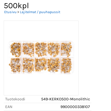
500kpl
Etusivu
>
Lajitelmat / puuhapussit
Tuotekoodi
549-KERKO500-Monolithic
EAN
9900000338107