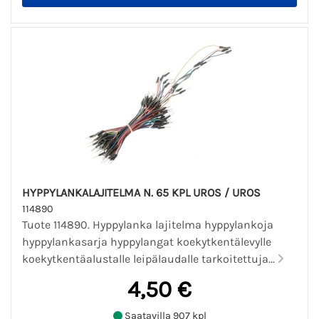
HYPPYLANKALAJITELMA N. 65 KPL UROS / UROS
114890
Tuote 114890. Hyppylanka lajitelma hyppylankoja
hyppylankasarja hyppylangat koekytkentälevylle
koekytkentäalustalle leipälaudalle tarkoitettuja...
4,50 €
Saatavilla 907 kpl