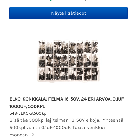
ELKO-KONKKALAJITELMA 16-50V, 24 ERI ARVOA, 0.1UF-
1000UF, 500KPL
549-ELKOkit500kpl
Sisältää 500kpl lajitelman 16-50V elkoja. Yhteensä
500kpl väliltä 0.1uF-1000uF. Tässä konkkia
moneen...