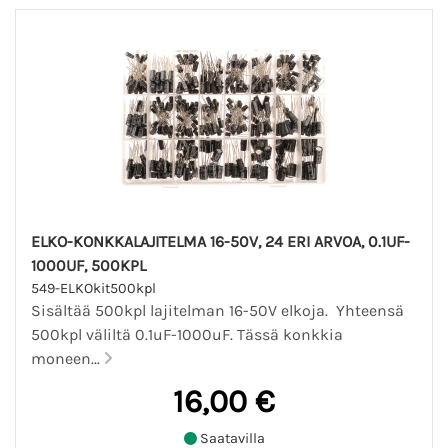
ELKO-KONKKALAJITELMA 16-50V, 24 ERI ARVOA, 0.1UF-
1000UF, 500KPL
549-ELKOkit500kpl
Sisältää 500kpl lajitelman 16-50V elkoja. Yhteensä
500kpl väliltä 0.1uF-1000uF. Tässä konkkia
moneen...
16,00 €
Saatavilla