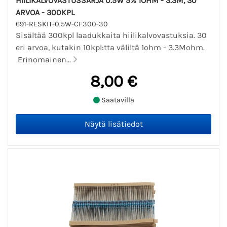
HIILIKALVOVASTUSSARJA 0.5W 5% 1OHM - 3.3M, 30
ARVOA - 300KPL
691-RESKIT-0.5W-CF300-30
Sisältää 300kpl laadukkaita hiilikalvovastuksia. 30
eri arvoa, kutakin 10kpl:tta väliltä 1ohm - 3.3Mohm.
Erinomainen...
8,00 €
Saatavilla