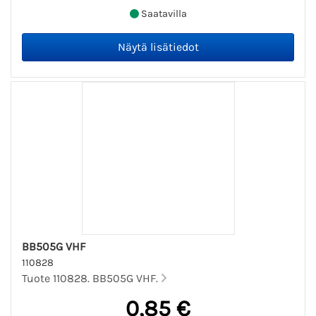
Saatavilla
BB505G VHF
110828
Tuote 110828. BB505G VHF.
0,85 €