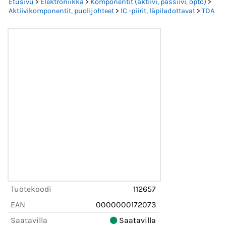
Etusivu
>
Elektroniikka
>
Komponentit (aktiivi, passiivi, opto)
>
Aktiivikomponentit, puolijohteet
>
IC -piirit, läpiladottavat
>
TDA
Tuotekoodi
112657
EAN
0000000172073
Saatavilla
Saatavilla