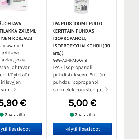
 JOHTAVA
IPA PLUS 100ML PULLO
TILAKKA 2X1.5ML -
(ERITTÄIN PUHDAS
EVYJEN KORJAUS
ISOPROPANOLI,
phitevarnish
ISOPROPYYLIALKOHOLI(99.
 johtava
8%))
ilakka, joka
999-AG-IPA100ml
taa johtavan
IPA - isopropanoli
en. Käytetään
puhdistukseen. Erittäin
irilevyjen
puhdas isopropanoli
siin...
sopii elektronisten ja...
5,90 €
5,00 €
Saatavilla
Saatavilla