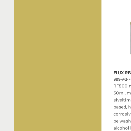
FLUX RF
999-AG-
RF800 n
50ml, m
siveltime
based, h
corrosiv
be wash
alcohol 