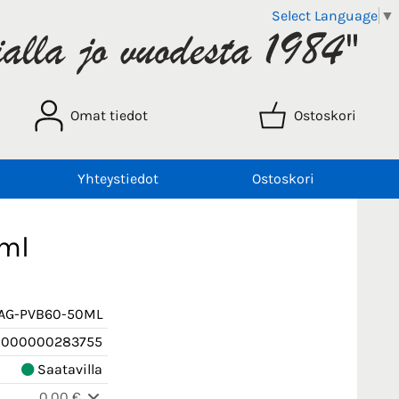
Select Language
▼
Omat tiedot
Ostoskori
Yhteystiedot
Ostoskori
0ml
AG-PVB60-50ML
0000000283755
Saatavilla
0,00 €