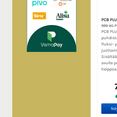
PCB PLU
999-AG-
PCB PLU
puhdista
fluksi-
juottam
Sisältää
avulla 
helppoa.