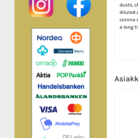
dusts, c
diluted 
corona 
a long 
Asiakk