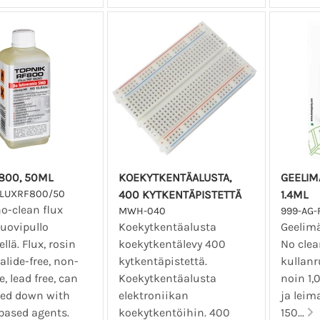
800, 50ML
KOEKYTKENTÄALUSTA,
GEELIM
FLUXRF800/50
400 KYTKENTÄPISTETTÄ
1.4ML
o-clean flux
MWH-040
999-AG-
uovipullo
Koekytkentäalusta
Geelimä
llä. Flux, rosin
koekytkentälevy 400
No clea
alide-free, non-
kytkentäpistettä.
kullanr
e, lead free, can
Koekytkentäalusta
noin 1,
ed down with
elektroniikan
ja leim
based agents.
koekytkentöihin. 400
150...