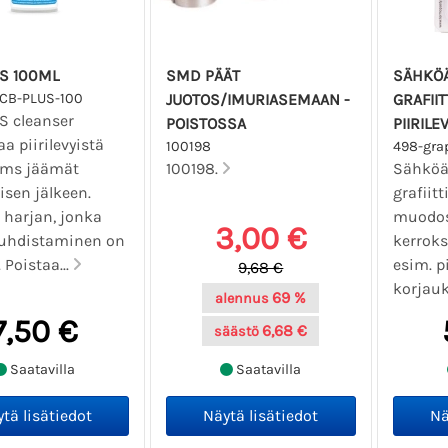
S 100ML
SMD PÄÄT
SÄHKÖÄ
PCB-PLUS-100
JUOTOS/IMURIASEMAAN -
GRAFIIT
S cleanser
POISTOSSA
PIIRIL
a piirilevyistä
100198
498-gra
 yms jäämät
100198.
Sähköä
isen jälkeen.
grafiitt
 harjan, jonka
muodos
3,00 €
puhdistaminen on
kerroks
 Poistaa...
esim. pi
9,68 €
korjauk
69 %
alennus
7,50 €
6,68 €
säästö
Saatavilla
Saatavilla