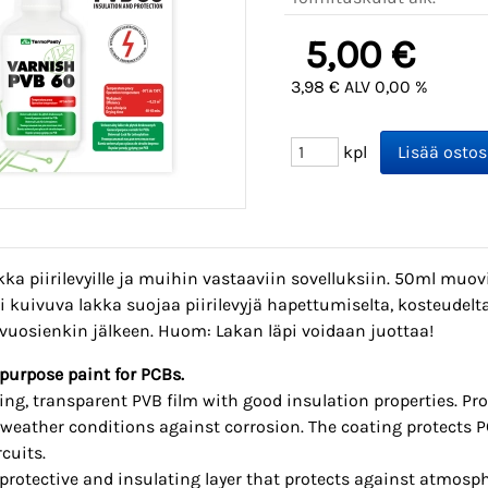
5,00 €
3,98 € ALV 0,00 %
kpl
ka piirilevyille ja muihin vastaaviin sovelluksiin. 50ml muovip
 kuivuva lakka suojaa piirilevyjä hapettumiselta, kosteudelt
 vuosienkin jälkeen. Huom: Lakan läpi voidaan juottaa!
purpose paint for PCBs.
ing, transparent PVB film with good insulation properties. P
weather conditions against corrosion. The coating protects P
rcuits.
protective and insulating layer that protects against atmosph