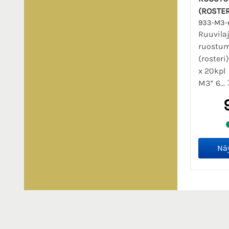
(ROSTER
933-M3-r
Ruuvila
ruostum
(roster
x 20kpl
M3* 6...