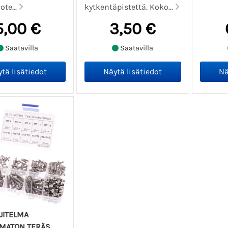
te...
kytkentäpistettä. Koko...
5,00 €
3,50 €
Saatavilla
Saatavilla
JITELMA
MATON TERÄS