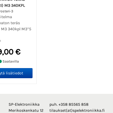
I) M3 340KPL
osteri-3
jitelma
aton teräs
i) M3 340kpl M3*5
9,00 €
Saatavilla
SP-Elektroniikka
puh. +358 85565 858
Merikoskenkatu 12
tilaukset(at)spelektroniikka.fi