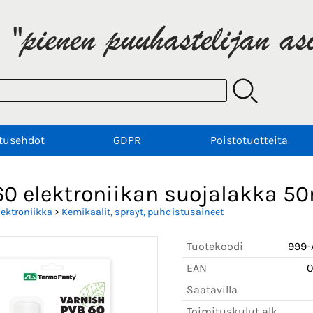
tusehdot
GDPR
Poistotuotteita
60 elektroniikan suojalakka 5
lektroniikka
>
Kemikaalit, sprayt, puhdistusaineet
Tuotekoodi
999-
EAN
Saatavilla
Toimituskulut alk.