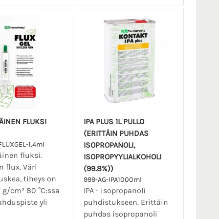
ÄINEN FLUKSI
IPA PLUS 1L PULLO
(ERITTÄIN PUHDAS
FLUXGEL-1.4ml
ISOPROPANOLI,
inen fluksi.
ISOPROPYYLIALKOHOLI
n flux. Väri
(99.8%))
uskea, tiheys on
999-AG-IPA1000ml
0 g/cm³ 80 °C:ssa
IPA - isopropanoli
ahduspiste yli
puhdistukseen. Erittäin
puhdas isopropanoli