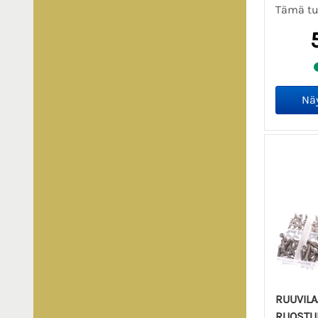
Tämä tuo
RUUVILA
RUOSTU