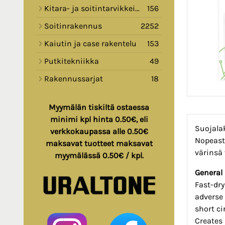
Kitara- ja soitintarvikkeita
156
Soitinrakennus
2252
Kaiutin ja case rakentelu
153
Putkitekniikka
49
Rakennussarjat
18
Myymälän tiskiltä ostaessa
minimi kpl hinta 0.50€, eli
Suojalak
verkkokaupassa alle 0.50€
Nopeasti
maksavat tuotteet maksavat
värinsä
myymälässä 0.50€ / kpl.
General 
Fast-dry
adverse 
short ci
Creates 