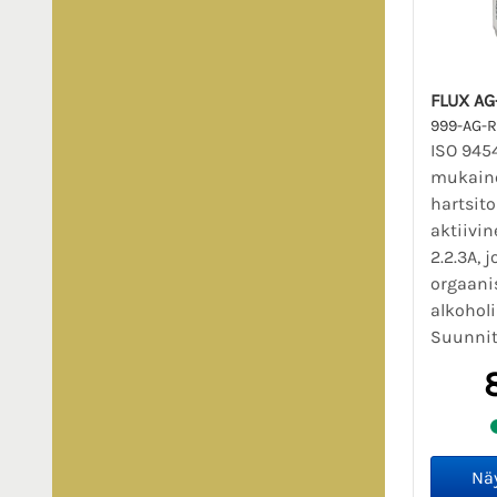
FLUX AG
999-AG-
ISO 945
mukaine
hartsito
aktiivin
2.2.3A, 
orgaani
alkoholi
Suunnite