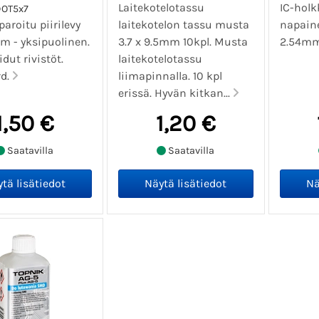
Laitekotelotassu
IC-holk
DOT5x7
aroitu piirilevy
laitekotelon tassu musta
napaine
 - yksipuolinen.
3.7 x 9.5mm 10kpl. Musta
2.54m
ut rivistöt.
laitekotelotassu
rd.
liimapinnalla. 10 kpl
erissä. Hyvän kitkan...
1,50 €
1,20 €
Saatavilla
Saatavilla