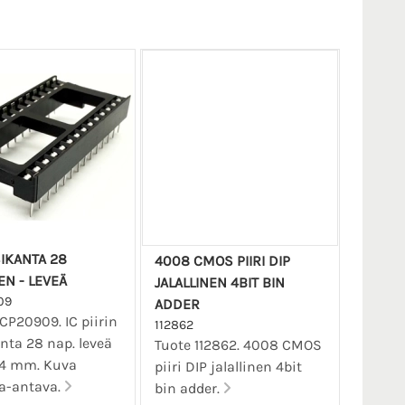
SIKANTA 28
4008 CMOS PIIRI DIP
EN - LEVEÄ
JALALLINEN 4BIT BIN
09
ADDER
CP20909. IC piirin
112862
nta 28 nap. leveä
Tuote 112862. 4008 CMOS
,24 mm. Kuva
piiri DIP jalallinen 4bit
a-antava.
bin adder.