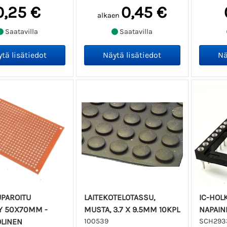
0,25 €
0,45 €
alkaen
Saatavilla
Saatavilla
UPAROITU
LAITEKOTELOTASSU,
IC-HOL
VY 50X70MM -
MUSTA, 3.7 X 9.5MM 10KPL
NAPAIN
OLINEN
100539
SCH293