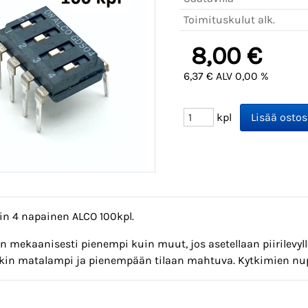
Toimituskulut alk.
8,00 €
6,37 € ALV 0,00 %
kpl
in 4 napainen ALCO 100kpl.
n mekaanisesti pienempi kuin muut, jos asetellaan piirilevylle
in matalampi ja pienempään tilaan mahtuva. Kytkimien nupi