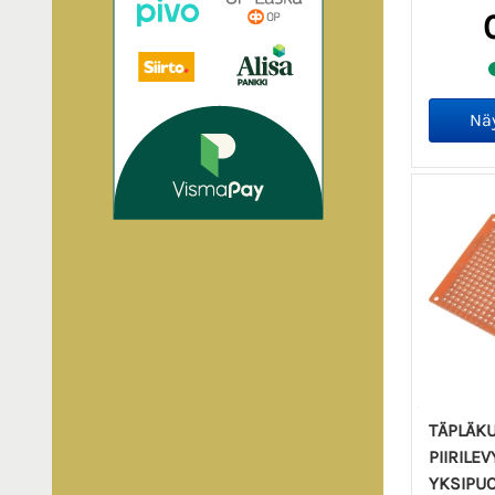
TÄPLÄK
PIIRILE
YKSIPU