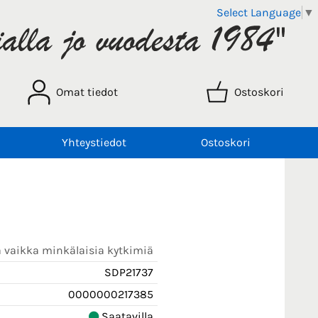
Select Language
▼
Omat tiedot
Ostoskori
Yhteystiedot
Ostoskori
ä vaikka minkälaisia kytkimiä
SDP21737
0000000217385
Saatavilla