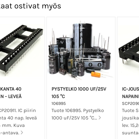
aat ostivat myös
IKANTA 40
PYSTYELKO 1000 UF/25V
IC-JOU
N - LEVEÄ
105 °C
NAPAIN
1
106995
SCP209
P20911. IC piirin
Tuote 106995. Pystyelko
Tuote S
ta 40 nap. leveä
1000 uF/25V 105 °C...
jousika
24 mm. Kuva
lev. 15
-antava.
suunta