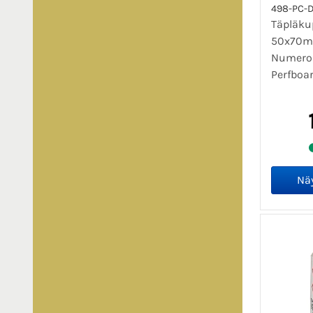
498-PC-
Täpläkup
50x70mm
Numeroid
Perfboa