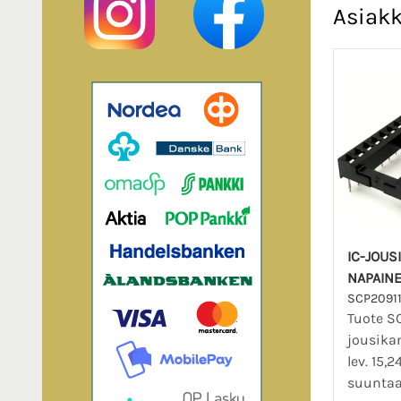
Asiakk
IC-JOUS
NAPAINE
SCP2091
Tuote SC
jousikan
lev. 15,
suuntaa