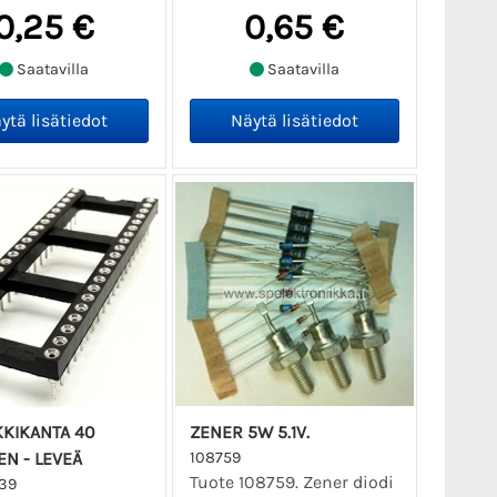
0,25 €
0,65 €
Saatavilla
Saatavilla
KKIKANTA 40
ZENER 5W 5.1V.
EN - LEVEÄ
108759
Tuote 108759. Zener diodi
39