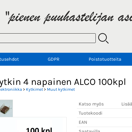
tusehdot
GDPR
Poistotuotteita
kytkin 4 napainen ALCO 100kpl
lektroniikka
>
Kytkimet
>
Muut kytkimet
Katso myös
Lisä
Tuotekoodi
EAN
Saatavilla