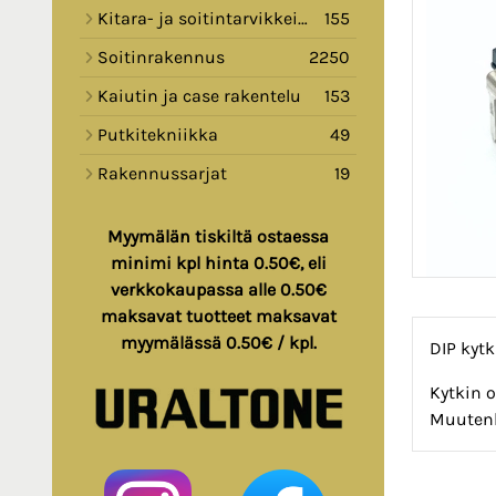
Kitara- ja soitintarvikkeita
155
Soitinrakennus
2250
Kaiutin ja case rakentelu
153
Putkitekniikka
49
Rakennussarjat
19
Myymälän tiskiltä ostaessa
minimi kpl hinta 0.50€, eli
verkkokaupassa alle 0.50€
maksavat tuotteet maksavat
myymälässä 0.50€ / kpl.
DIP kytk
Kytkin o
Muutenk