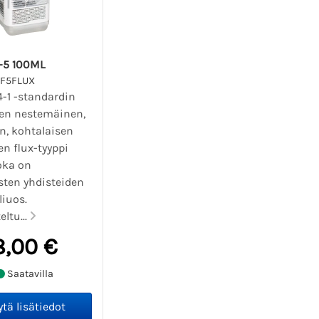
-5 100ML
RF5FLUX
4-1 -standardin
n nestemäinen,
n, kohtalaisen
en flux-tyyppi
joka on
sten yhdisteiden
liuos.
ltu...
8,00 €
Saatavilla