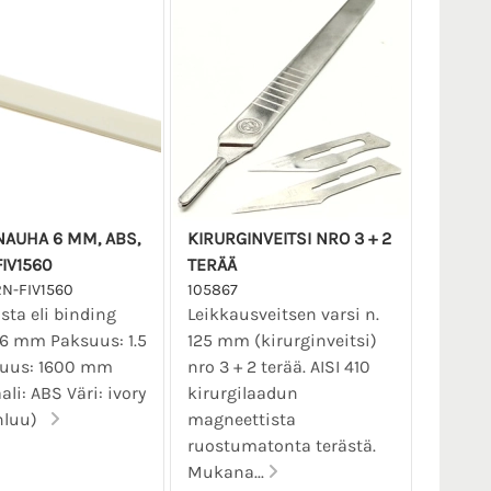
AUHA 6 MM, ABS,
KIRURGINVEITSI NRO 3 + 2
FIV1560
TERÄÄ
RN-FIV1560
105867
sta eli binding
Leikkausveitsen varsi n.
 6 mm Paksuus: 1.5
125 mm (kirurginveitsi)
uus: 1600 mm
nro 3 + 2 terää. AISI 410
ali: ABS Väri: ivory
kirurgilaadun
nluu)
magneettista
ruostumatonta terästä.
Mukana...