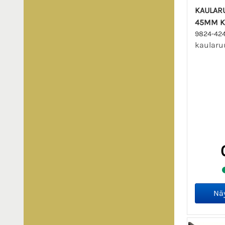
KAULAR
45MM K
9824-42
kaularuu