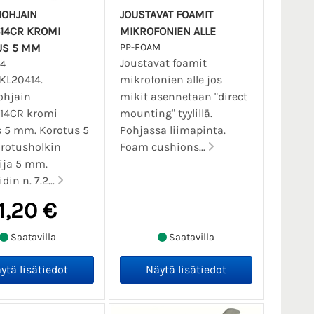
NOHJAIN
JOUSTAVAT FOAMIT
14CR KROMI
MIKROFONIEN ALLE
US 5 MM
PP-FOAM
Joustavat foamit
4
KL20414.
mikrofonien alle jos
ohjain
mikit asennetaan "direct
14CR kromi
mounting" tyylillä.
 5 mm. Korotus 5
Pohjassa liimapinta.
rotusholkin
Foam cushions...
ija 5 mm.
din n. 7.2...
1,20 €
Saatavilla
Saatavilla