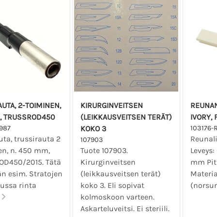
UTA, 2-TOIMINEN,
KIRURGINVEITSEN
REUNAN
, TRUSSROD450
(LEIKKAUSVEITSEN TERÄT)
IVORY, 
987
KOKO 3
103176-
ta, trussirauta 2
Reunali
107903
en, n. 450 mm,
Tuote 107903.
Leveys:
D450/2015. Tätä
Kirurginveitsen
mm Pit
än esim. Stratojen
(leikkausveitsen terät)
Materia
ussa rinta
koko 3. Eli sopivat
(norsu
.
kolmoskoon varteen.
Askarteluveitsi. Ei steriili.