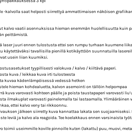
yntipakkauksessa 3 kpl
e -kalvolla saat helposti siirrettyä ammattimaisen näköisen grafiikan 
t kalvo vaatii asennuksissa hieman enemmän huolellisuutta kuin pak
 peittämistä.
 laser juuri ennen tulostusta ettei sen rumpu turhaan kuumene liika
tu käytettäväksi tavallisilla pienillä kotikäyttöön suunnatuilla lasere
at usein liian kuumiksi.
ostusasetukset tyypillisesti valokuva / kalvo / kiiltävä paperi.
osta kuva / leikkaa kuva irti tulosteesta
ota kuvaa kädenlämpöisessä vedessä hetken
stele hieman kohdealuetta, kalvon asemointi on tällöin helpompaa
rrä kuva varovasti kohteen päälle ja poista taustapaperi varovasti liu’
sta ilmakuplat varovasti painelemalla tai lastaamalla. Ylimääräinen v
kaa, ettei kalvo veny tai rikkoonnu.
ivauksen jälkeen siirretty kuva kannattaa lakata sen suojaamiseksi.
te leviä ja kalvo ala reagoida. Tee koelakkaus ennen varsinaista työt
vo toimii useimmille koville pinnoille kuten (lakattu) puu, muovi, metall