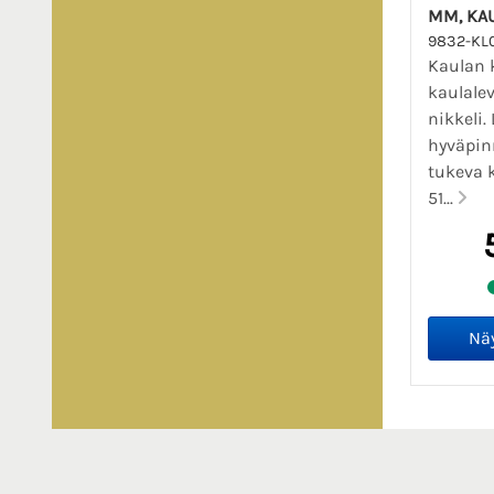
MM, KAU
9832-KL
Kaulan k
kaulalev
nikkeli.
hyväpin
tukeva k
51...