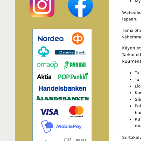
My
Waterslid
lapaan.
Tämä ohu
vähemmän
Käynnistä
Tarkoitet
kuumenev
Tul
Tul
Li
Ka
Sii
Poi
han
Ku
mus
Siirtokal