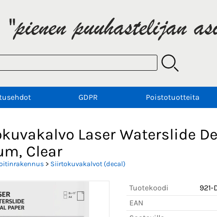
tusehdot
GDPR
Poistotuotteita
okuvakalvo Laser Waterslide Dec
um, Clear
oitinrakennus
>
Siirtokuvakalvot (decal)
Tuotekoodi
921-
EAN