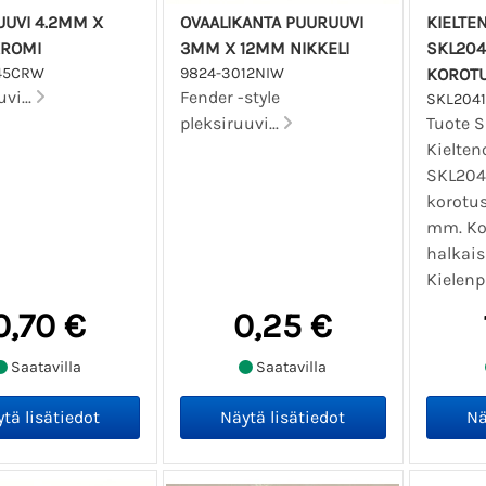
UUVI 4.2MM X
OVAALIKANTA PUURUUVI
KIELTE
ROMI
3MM X 12MM NIKKELI
SKL204
45CRW
9824-3012NIW
KOROT
vi...
Fender -style
SKL2041
pleksiruuvi...
Tuote S
Kielten
SKL204
korotus
mm. Ko
halkais
Kielenpi
0,70 €
0,25 €
Saatavilla
Saatavilla