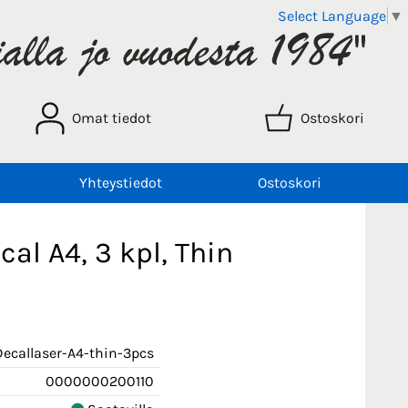
Select Language
▼
Omat tiedot
Ostoskori
Yhteystiedot
Ostoskori
al A4, 3 kpl, Thin
Decallaser-A4-thin-3pcs
0000000200110