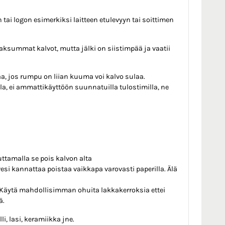
tai logon esimerkiksi laitteen etulevyyn tai soittimen
summat kalvot, mutta jälki on siistimpää ja vaatii
a, jos rumpu on liian kuuma voi kalvo sulaa.
illa, ei ammattikäyttöön suunnatuilla tulostimilla, ne
uttamalla se pois kalvon alta
esi kannattaa poistaa vaikkapa varovasti paperilla. Älä
 Käytä mahdollisimman ohuita lakkakerroksia ettei
ä.
i, lasi, keramiikka jne.