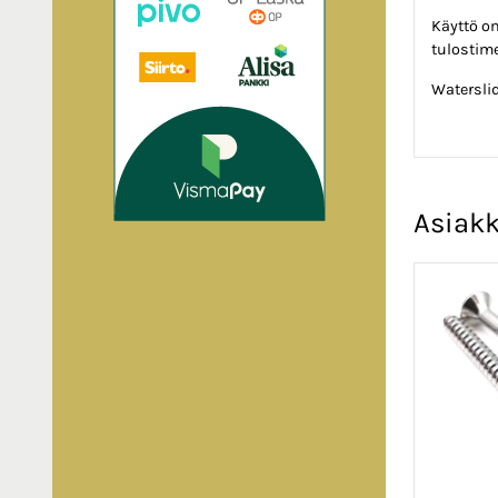
Käyttö om
tulostim
Watersli
Asiakk