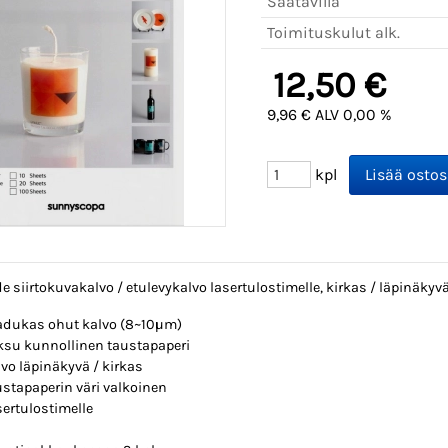
Saatavilla
Toimituskulut alk.
12,50 €
9,96 € ALV 0,00 %
kpl
e siirtokuvakalvo / etulevykalvo lasertulostimelle, kirkas / läpinäkyvä
adukas ohut kalvo (8~10μm)
ksu kunnollinen taustapaperi
vo läpinäkyvä / kirkas
ustapaperin väri valkoinen
ertulostimelle