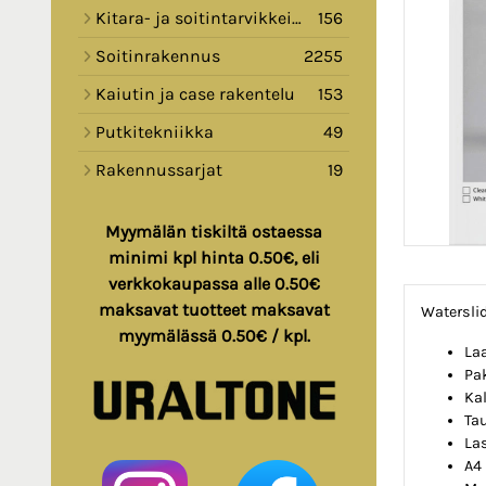
Kitara- ja soitintarvikkeita
156
Soitinrakennus
2255
Kaiutin ja case rakentelu
153
Putkitekniikka
49
Rakennussarjat
19
Myymälän tiskiltä ostaessa
minimi kpl hinta 0.50€, eli
verkkokaupassa alle 0.50€
maksavat tuotteet maksavat
Waterslid
myymälässä 0.50€ / kpl.
La
Pa
Kal
Ta
Las
A4