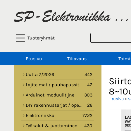
Tuoteryhmät
Etusivu
Tiliavaus
Toimi
Uutta 7/2026
442
Siirt
Lajitelmat / puuhapussit
42
8~10
Arduinot, moduulit jne
303
Etusivu
>
S
DIY rakennussarjat / opetussarjat
26
Elektroniikka
7722
Työkalut & juottaminen
430