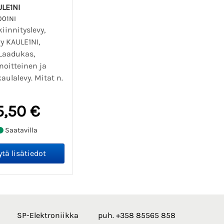
LE1NI
001NI
iinnityslevy,
y KAULE1NI,
 Laadukas,
noitteinen ja
aulalevy. Mitat n.
5,50 €
Saatavilla
SP-Elektroniikka
puh. +358 85565 858