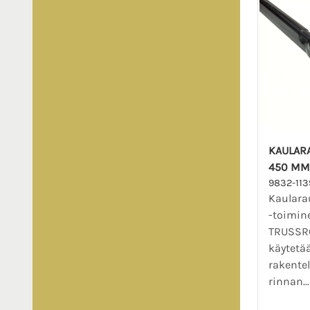
KAULARA
450 MM
9832-113
Kaularau
-toimin
TRUSSRO
käytetä
rakentel
rinnan..