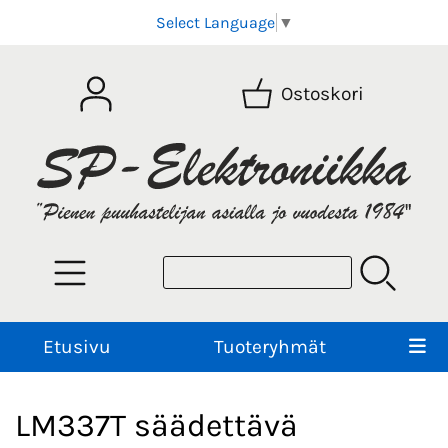
Select Language
▼
Ostoskori
Etusivu
Tuoteryhmät
LM337T säädettävä