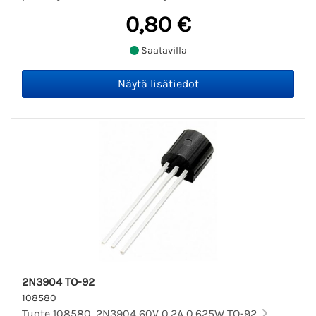
0,80 €
Saatavilla
2N3904 TO-92
108580
Tuote 108580. 2N3904 60V 0.2A 0.625W TO-92.