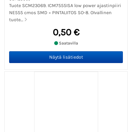
Tuote SCM23069. ICM7555ISA low power ajastinpiiri
NE555 cmos SMD = PINTALIITOS SO-8. OIvallinen
tuote...
0,50 €
Saatavilla