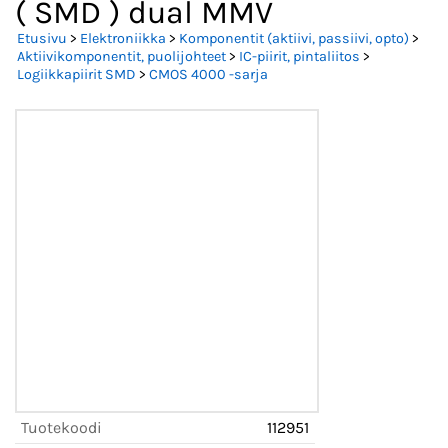
( SMD ) dual MMV
Etusivu
>
Elektroniikka
>
Komponentit (aktiivi, passiivi, opto)
>
Aktiivikomponentit, puolijohteet
>
IC-piirit, pintaliitos
>
Logiikkapiirit SMD
>
CMOS 4000 -sarja
Tuotekoodi
112951