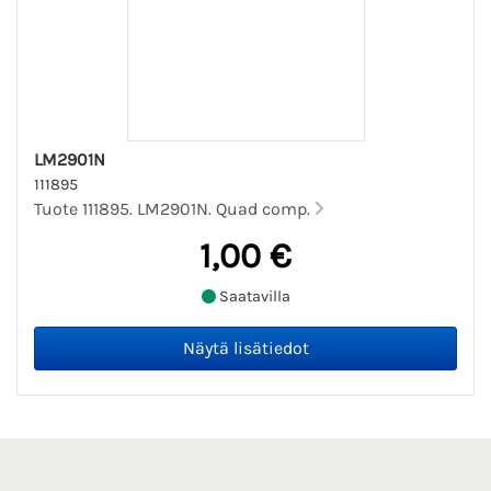
LM2901N
111895
Tuote 111895. LM2901N. Quad comp.
1,00 €
Saatavilla