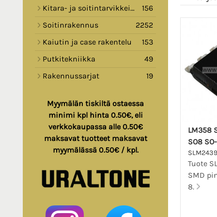
Kitara- ja soitintarvikkeita
156
Soitinrakennus
2252
Kaiutin ja case rakentelu
153
Putkitekniikka
49
Rakennussarjat
19
Myymälän tiskiltä ostaessa
minimi kpl hinta 0.50€, eli
verkkokaupassa alle 0.50€
LM358 S
maksavat tuotteet maksavat
SO8 SO
myymälässä 0.50€ / kpl.
SLM243
Tuote S
SMD pin
8.