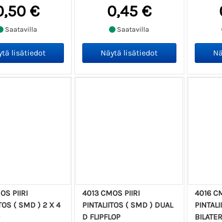
0,50 €
0,45 €
Saatavilla
Saatavilla
OS PIIRI
4013 CMOS PIIRI
4016 CM
TOS ( SMD ) 2 X 4
PINTALIITOS ( SMD ) DUAL
PINTALI
D
D FLIPFLOP
BILATER