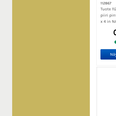
112867
Tuote 1
piiri pi
x 4 in 