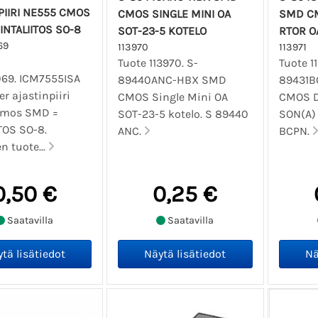
PIIRI NE555 CMOS
CMOS SINGLE MINI OA
SMD CM
INTALIITOS SO-8
SOT-23-5 KOTELO
RTOR O
69
113970
113971
Tuote 113970. S-
Tuote 11
69. ICM7555ISA
89440ANC-HBX SMD
89431B
r ajastinpiiri
CMOS Single Mini OA
CMOS D
cmos SMD =
SOT-23-5 kotelo. S 89440
SON(A) 
TOS SO-8.
ANC.
BCPN.
en tuote...
0,50 €
0,25 €
Saatavilla
Saatavilla