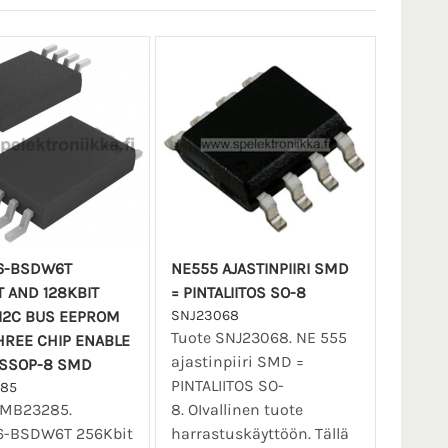
6-BSDW6T
NE555 AJASTINPIIRI SMD
T AND 128KBIT
= PINTALIITOS SO-8
 I2C BUS EEPROM
SNJ23068
Tuote SNJ23068. NE 555
HREE CHIP ENABLE
ajastinpiiri SMD =
TSSOP-8 SMD
PINTALIITOS SO-
85
SMB23285.
8. OIvallinen tuote
-BSDW6T 256Kbit
harrastuskäyttöön. Tällä