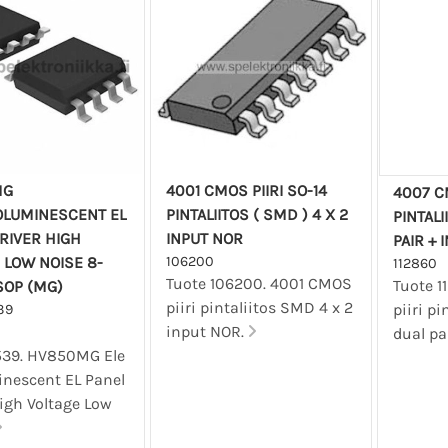
MG
4001 CMOS PIIRI SO-14
4007 C
OLUMINESCENT EL
PINTALIITOS ( SMD ) 4 X 2
PINTALI
RIVER HIGH
INPUT NOR
PAIR + I
 LOW NOISE 8-
106200
112860
Tuote 106200. 4001 CMOS
Tuote 
SOP (MG)
piiri pintaliitos SMD 4 x 2
piiri pi
39
input NOR.
dual pai
39. HV850MG Ele
inescent EL Panel
igh Voltage Low