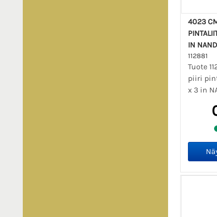
4023 CM
PINTALII
IN NAN
112881
Tuote 1
piiri pi
x 3 in 