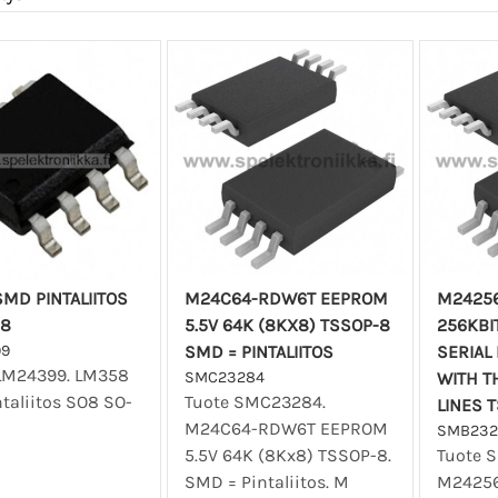
MD PINTALIITOS
M24C64-RDW6T EEPROM
M2425
-8
5.5V 64K (8KX8) TSSOP-8
256KBI
99
SMD = PINTALIITOS
SERIAL
LM24399. LM358
SMC23284
WITH T
taliitos SO8 SO-
Tuote SMC23284.
LINES 
M24C64-RDW6T EEPROM
SMB232
5.5V 64K (8Kx8) TSSOP-8.
Tuote 
SMD = Pintaliitos. M
M24256