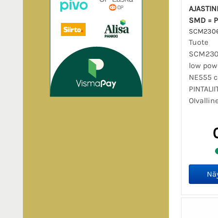
AJASTIN
SMD = P
SCM230
Tuote
SCM230
low powe
NE555 
PINTALII
OIvallin