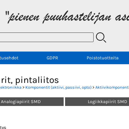
tusehdot
GDPR
Poistotuotteita
irit, pintaliitos
lektroniikka
>
Komponentit (aktiivi, passiivi, opto)
>
Aktiivikomponenti
Analogiapiirit SMD
Logiikkapiirit SMD
tys