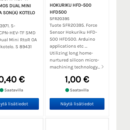
HOKURIKU HFD-500
OS DUAL MINI
HFD500
A SON(A) KOTELO
SFR20395
Tuote SFR20395. Force
3971. S-
Sensor Hokuriku HFD-
CPN-HEV-TF SMD
500 HFD500. Arduino
ual Mini RtoR OA
applications etc ...
kotelo. S 89431
Utilizing long home-
nurtured silicon micro-
machining technology...
0,40 €
1,00 €
Saatavilla
Saatavilla