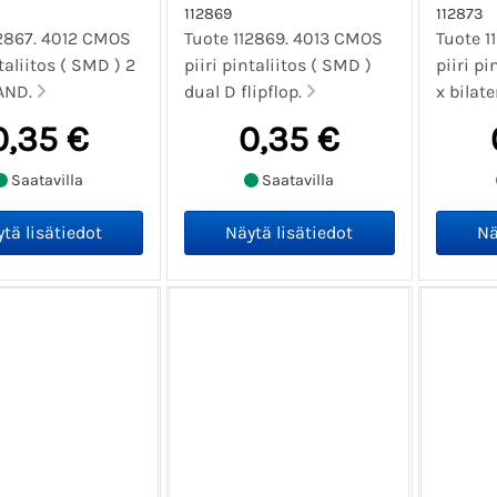
112869
112873
12867. 4012 CMOS
Tuote 112869. 4013 CMOS
Tuote 1
ntaliitos ( SMD ) 2
piiri pintaliitos ( SMD )
piiri pi
NAND.
dual D flipflop.
x bilate
0,35 €
0,35 €
Saatavilla
Saatavilla