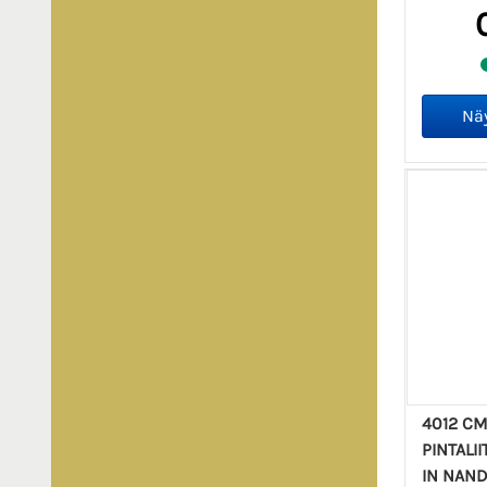
4012 CM
PINTALII
IN NAN