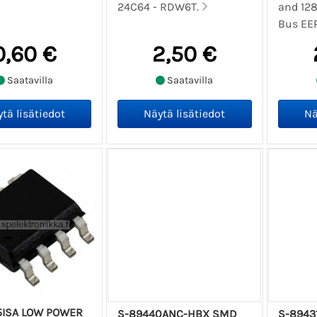
24C64 - RDW6T.
and 128
Bus EE
0,60 €
2,50 €
Saatavilla
Saatavilla
5ISA LOW POWER
S-89440ANC-HBX SMD
S-8943