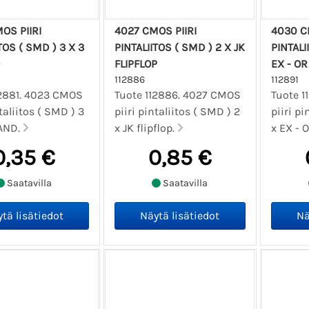
OS PIIRI
4027 CMOS PIIRI
4030 C
TOS ( SMD ) 3 X 3
PINTALIITOS ( SMD ) 2 X JK
PINTALI
D
FLIPFLOP
EX - OR
112886
112891
12881. 4023 CMOS
Tuote 112886. 4027 CMOS
Tuote 1
ntaliitos ( SMD ) 3
piiri pintaliitos ( SMD ) 2
piiri pi
NAND.
x JK flipflop.
x EX - 
0,35 €
0,85 €
Saatavilla
Saatavilla