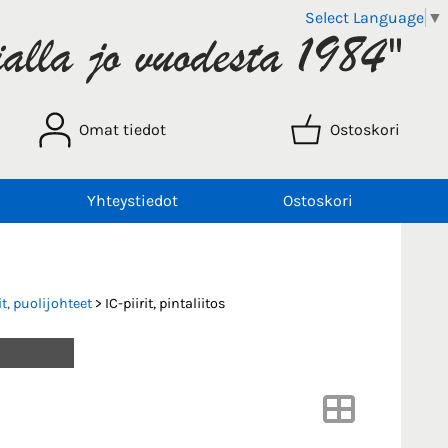
Select Language
▼
Omat tiedot
Ostoskori
Yhteystiedot
Ostoskori
t, puolijohteet
> IC-piirit, pintaliitos