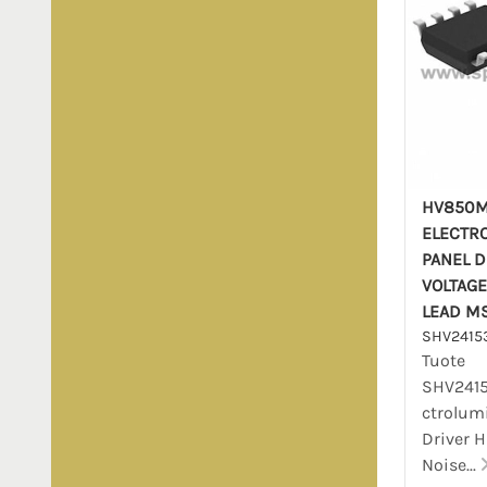
HV850
ELECTR
PANEL D
VOLTAGE
LEAD M
SHV2415
Tuote
SHV2415
ctrolum
Driver H
Noise...