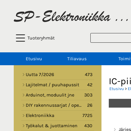
Tuoteryhmät
Etusivu
Tiliavaus
Toimi
Uutta 7/2026
473
IC-pi
Lajitelmat / puuhapussit
42
Etusivu
>
E
Arduinot, moduulit jne
303
DIY rakennussarjat / opetussarjat
26
Elektroniikka
7725
Työkalut & juottaminen
430
Järjes