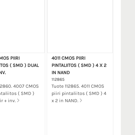
MOS PIIRI
4011 CMOS PIIRI
ITOS ( SMD ) DUAL
PINTALIITOS ( SMD ) 4 X 2
NV.
IN NAND
112865
112860. 4007 CMOS
Tuote 112865. 4011 CMOS
ntaliitos ( SMD )
piiri pintaliitos ( SMD ) 4
r + inv.
x 2 in NAND.