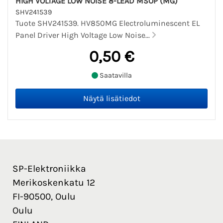
HIGH VOLTAGE LOW NOISE 8-LEAD MSOP (MG)
SHV241539
Tuote SHV241539. HV850MG Electroluminescent EL
Panel Driver High Voltage Low Noise...
0,50 €
Saatavilla
SP-Elektroniikka
Merikoskenkatu 12
FI-90500, Oulu
Oulu