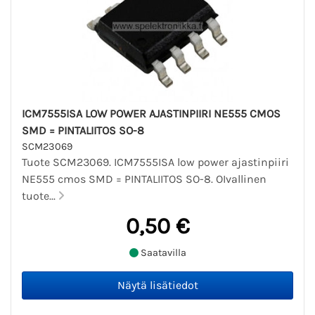
ICM7555ISA LOW POWER AJASTINPIIRI NE555 CMOS
SMD = PINTALIITOS SO-8
SCM23069
Tuote SCM23069. ICM7555ISA low power ajastinpiiri
NE555 cmos SMD = PINTALIITOS SO-8. OIvallinen
tuote...
0,50 €
Saatavilla