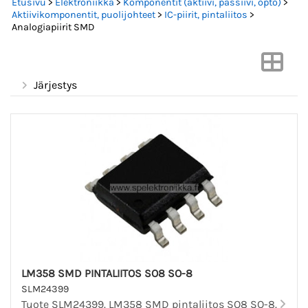
Etusivu
>
Elektroniikka
>
Komponentit (aktiivi, passiivi, opto)
>
Aktiivikomponentit, puolijohteet
>
IC-piirit, pintaliitos
>
Analogiapiirit SMD
Järjestys
LM358 SMD PINTALIITOS SO8 SO-8
SLM24399
Tuote SLM24399. LM358 SMD pintaliitos SO8 SO-8.