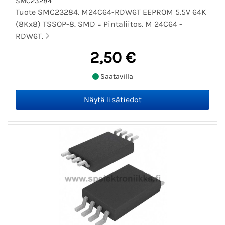
SMC23284
Tuote SMC23284. M24C64-RDW6T EEPROM 5.5V 64K
(8Kx8) TSSOP-8. SMD = Pintaliitos. M 24C64 -
RDW6T.
2,50 €
Saatavilla