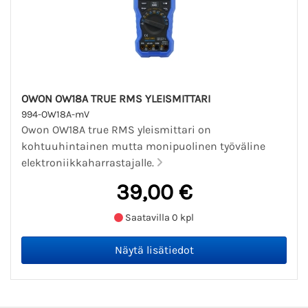
OWON OW18A TRUE RMS YLEISMITTARI
994-OW18A-mV
Owon OW18A true RMS yleismittari on
kohtuuhintainen mutta monipuolinen työväline
elektroniikkaharrastajalle.
39,00 €
Saatavilla 0 kpl