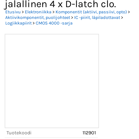
jalallinen 4 x D-latch clo.
Etusivu
>
Elektroniikka
>
Komponentit (aktiivi, passiivi, opto)
>
Aktiivikomponentit, puolijohteet
>
IC -piirit, läpiladottavat
>
Logiikkapiirit
>
CMOS 4000 -sarja
Tuotekoodi
112901