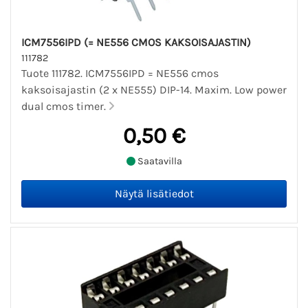
ICM7556IPD (= NE556 CMOS KAKSOISAJASTIN)
111782
Tuote 111782. ICM7556IPD = NE556 cmos
kaksoisajastin (2 x NE555) DIP-14. Maxim. Low power
dual cmos timer.
0,50 €
Saatavilla