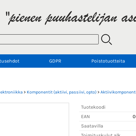
tusehdot
GDPR
Poistotuotteita
6
lektroniikka
>
Komponentit (aktiivi, passiivi, opto)
>
Aktiivikomponenti
Tuotekoodi
EAN
0
Saatavilla
Toimituskulut alk.