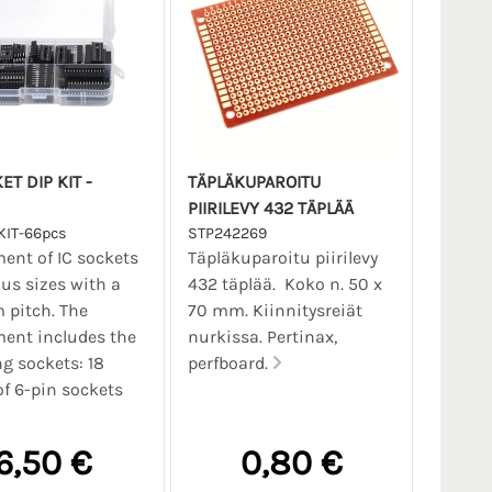
ET DIP KIT -
TÄPLÄKUPAROITU
PIIRILEVY 432 TÄPLÄÄ
KIT-66pcs
STP242269
ent of IC sockets
Täpläkuparoitu piirilevy
ous sizes with a
432 täplää. Koko n. 50 x
 pitch. The
70 mm. Kiinnitysreiät
ent includes the
nurkissa. Pertinax,
ng sockets: 18
perfboard.
of 6-pin sockets
6,50 €
0,80 €