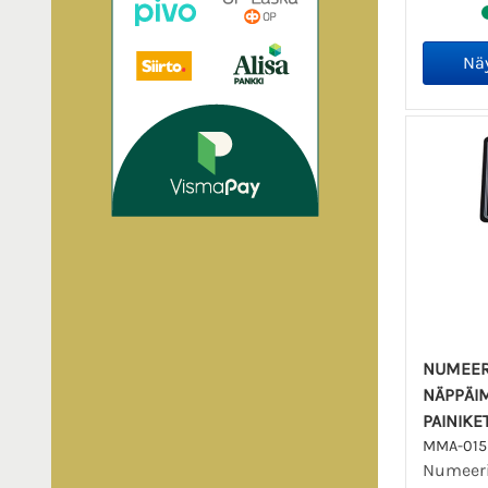
NUMEER
NÄPPÄIM
PAINIKE
MMA-015
Numeer