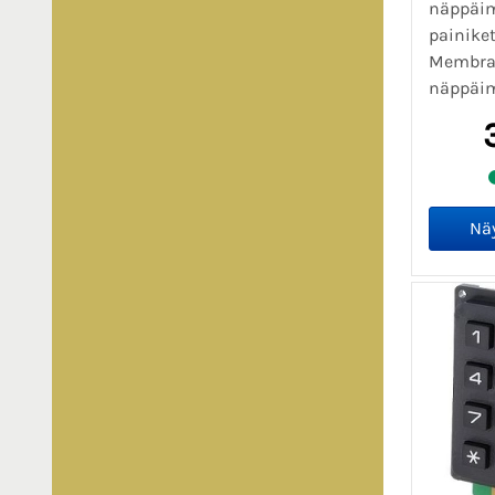
näppäim
painiket
Membra
näppäim