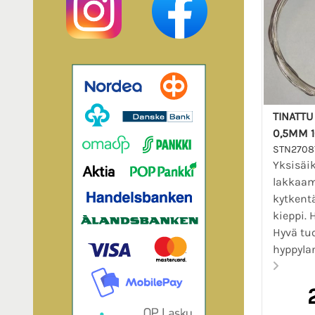
TINATTU
0,5MM 
STN2708
Yksisäi
lakkaa
kytkent
kieppi. 
Hyvä tu
hyppylan