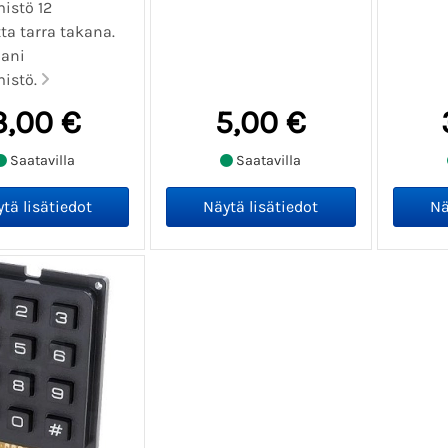
istö 12
ta tarra takana.
ani
istö.
3,00 €
5,00 €
Saatavilla
Saatavilla