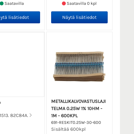
Saatavilla
Saatavilla 0 kpl
METALLIKALVOVASTUSLAJI
A
TELMA 0.25W 1% 10HM -
11513. 82C84A.
1M - 600KPL
691-RESKIT0.25W-30-600
Sisältää 600kpl