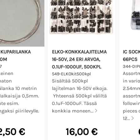
 KUPARILANKA
ELKO-KONKKALAJITELMA
IC SOCK
10M
16-50V, 24 ERI ARVOA,
66PCS
7
0.1UF-1000UF, 500KPL
344-DIP
keinen
Assortm
549-ELKOkit500kpl
maton
Sisältää 500kpl
in vari
älanka 10 metrin
lajitelman 16-50V elkoja.
2.54mm
Halkaisija 0,5mm.
Yhteensä 500kpl väliltä
assortm
ote esim.
0.1uF-1000uF. Tässä
followi
gaksi piirilevylle.
konkkia moneen...
pieces 
12...
2,50 €
16,00 €