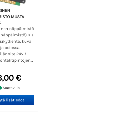
INEN
MISTÖ MUSTA
5
inen näppäimistö
nnäppäimistö) X /
sikytkentä, kuva
oja osiossa.
jännite 24V /
ontaktipintojen...
6,00 €
Saatavilla