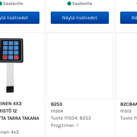
Saatavilla
Saatavilla
INEN 4X3
8253
82C84
ISTÖ 12
111504
111513
Tuote 111504. 8253
Tuote 1
TTA TARRA TAKANA
Prog.timer.
inen 4x3