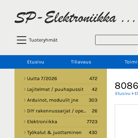
Tuoteryhmät
Etusivu
Tiliavaus
Toimi
Uutta 7/2026
472
808
Lajitelmat / puuhapussit
42
Etusivu
>
E
Arduinot, moduulit jne
303
DIY rakennussarjat / opetussarjat
26
Elektroniikka
7723
Työkalut & juottaminen
430