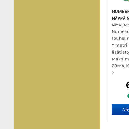
NUMEER
NÄPPÄI
MMA-03
Numeer
(puheli
Y matrii
lisätiet
Maksimi
20mA. K