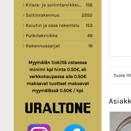
Kitara- ja soitintarvikkeita
156
Soitinrakennus
2250
Kaiutin ja case rakentelu
153
Putkitekniikka
49
Rakennussarjat
19
Myymälän tiskiltä ostaessa
minimi kpl hinta 0.50€, eli
Tuote 11
verkkokaupassa alle 0.50€
maksavat tuotteet maksavat
myymälässä 0.50€ / kpl.
Asiakk