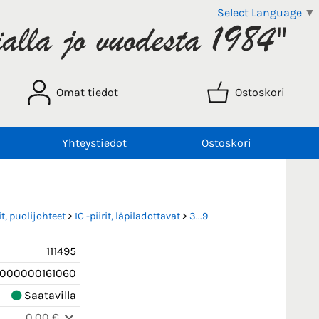
Select Language
▼
Omat tiedot
Ostoskori
Yhteystiedot
Ostoskori
t, puolijohteet
>
IC -piirit, läpiladottavat
>
3...9
111495
000000161060
Saatavilla
0,00 €