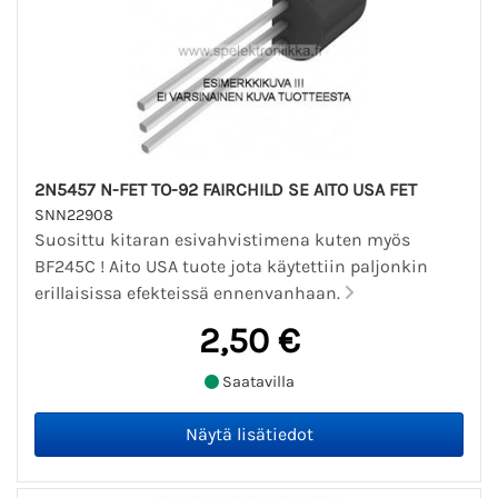
2N5457 N-FET TO-92 FAIRCHILD SE AITO USA FET
SNN22908
Suosittu kitaran esivahvistimena kuten myös
BF245C ! Aito USA tuote jota käytettiin paljonkin
erillaisissa efekteissä ennenvanhaan.
2,50 €
Saatavilla