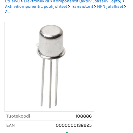
Etusivu
>
Elektroniikka
>
Komponentit (aktiivi, passiivi, opto)
>
Aktiivikomponentit, puolijohteet
>
Transistorit
>
NPN jalalliset
>
2...
Tuotekoodi
108886
EAN
0000000138925