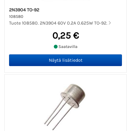
2N3904 TO-92
108580
Tuote 108580. 2N3904 60V 0.2A 0.625W TO-92.
0,25 €
Saatavilla