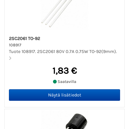
2SC2061 TO-92
108917
Tuote 108917. 2SC2061 80V 0.7A 0.75W TO-92(9mm).
1,83 €
Saatavilla