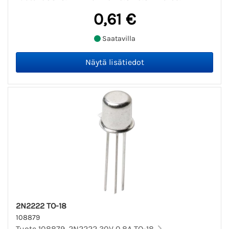
0,61 €
Saatavilla
2N2222 TO-18
108879
Tuote 108879. 2N2222 30V 0.8A TO-18.