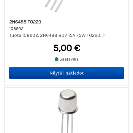
2N6488 TO220
108902
Tuote 108902. 2N6488 80V 15A 75W TO220.
5,00 €
Saatavilla