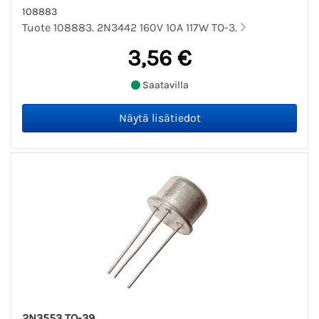
108883
Tuote 108883. 2N3442 160V 10A 117W TO-3.
3,56 €
Saatavilla
2N3553 TO-39