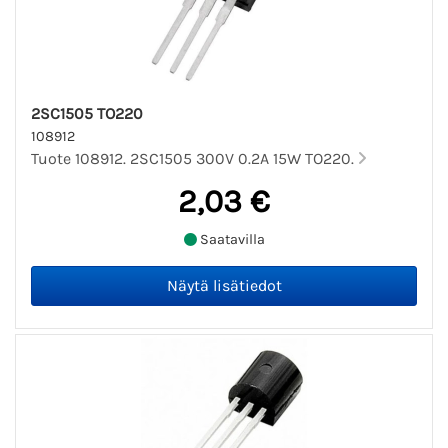
2SC1505 TO220
108912
Tuote 108912. 2SC1505 300V 0.2A 15W TO220.
2,03 €
Saatavilla