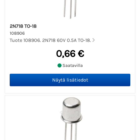
2N718 TO-18
108906
Tuote 108906. 2N718 60V 0.5A TO-18.
0,66 €
Saatavilla