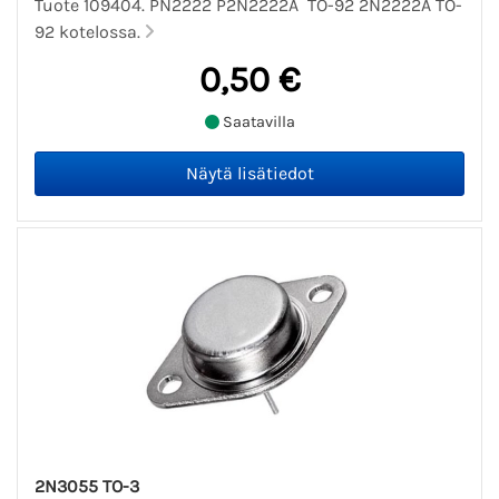
Tuote 109404. PN2222 P2N2222A TO-92 2N2222A TO-
92 kotelossa.
0,50 €
Saatavilla
2N3055 TO-3