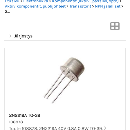
Etusivu
>
Elektroniikka
>
Komponentit (aktiivi, passiivi, opto)
>
Aktiivikomponentit, puolijohteet
>
Transistorit
>
NPN jalalliset
>
2...
Järjestys
2N2219A TO-39
108878
Tuote 108878. 2N2219A 40V 0.8A 0.8W TO-39.