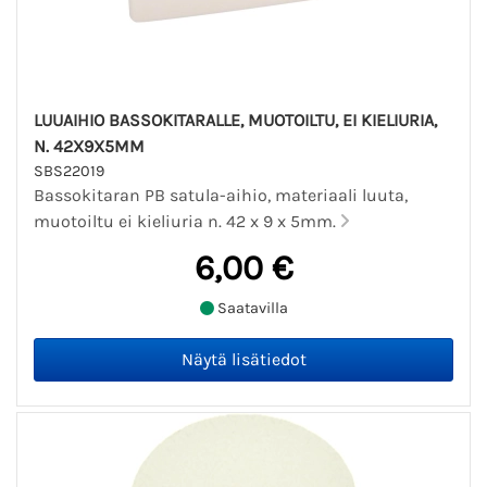
LUUAIHIO BASSOKITARALLE, MUOTOILTU, EI KIELIURIA,
N. 42X9X5MM
SBS22019
Bassokitaran PB satula-aihio, materiaali luuta,
muotoiltu ei kieliuria n. 42 x 9 x 5mm.
6,00 €
Saatavilla