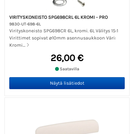
VIRITYSKONEISTO SPG698CRL 6L KROMI - PRO
9830-UT-698-6L
Virityskoneisto SPG698CR 6L, kromi. 6L Välitys 15:1
Virittimet sopivat ⌀10mm asennusaukkoon Väri:
Kromi...
26,00 €
Saatavilla