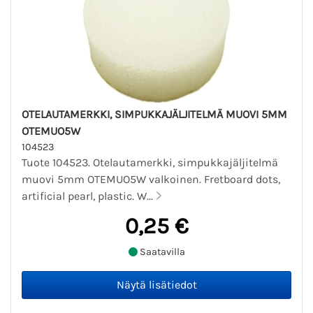
OTELAUTAMERKKI, SIMPUKKAJÄLJITELMÄ MUOVI 5MM
OTEMUO5W
104523
Tuote 104523. Otelautamerkki, simpukkajäljitelmä
muovi 5mm OTEMUO5W valkoinen. Fretboard dots,
artificial pearl, plastic. W...
0,25 €
Saatavilla