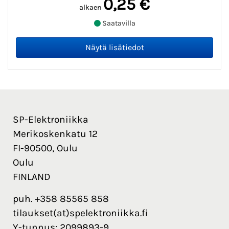
0,25 €
alkaen
Saatavilla
SP-Elektroniikka
Merikoskenkatu 12
FI-90500, Oulu
Oulu
FINLAND
puh. +358 85565 858
tilaukset(at)spelektroniikka.fi
Y-tunnus: 2099893-9