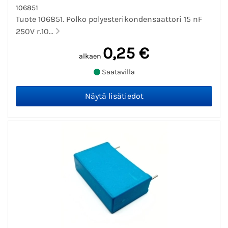
106851
Tuote 106851. Polko polyesterikondensaattori 15 nF
250V r.10...
0,25 €
alkaen
Saatavilla