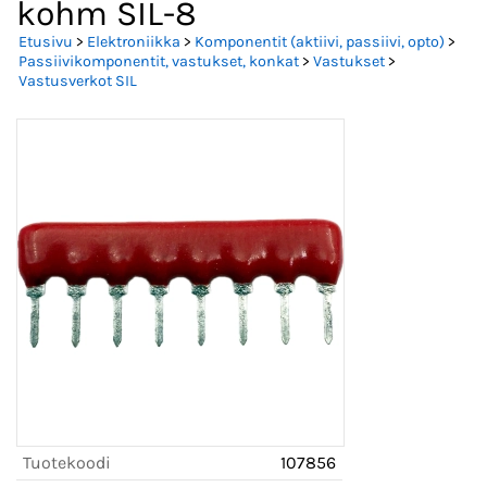
kohm SIL-8
Etusivu
>
Elektroniikka
>
Komponentit (aktiivi, passiivi, opto)
>
Passiivikomponentit, vastukset, konkat
>
Vastukset
>
Vastusverkot SIL
Tuotekoodi
107856