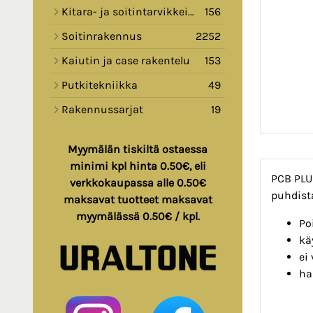
Kitara- ja soitintarvikkeita
156
Soitinrakennus
2252
Kaiutin ja case rakentelu
153
Putkitekniikka
49
Rakennussarjat
19
Myymälän tiskiltä ostaessa
minimi kpl hinta 0.50€, eli
PCB PLUS
verkkokaupassa alle 0.50€
puhdist
maksavat tuotteet maksavat
myymälässä 0.50€ / kpl.
Po
kä
ei
ha