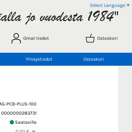
Select Language
▼
Omat tiedot
Ostoskori
Yhteystiedot
Ostoskori
AG-PCB-PLUS-100
0000000283731
Saatavilla
0,00 €