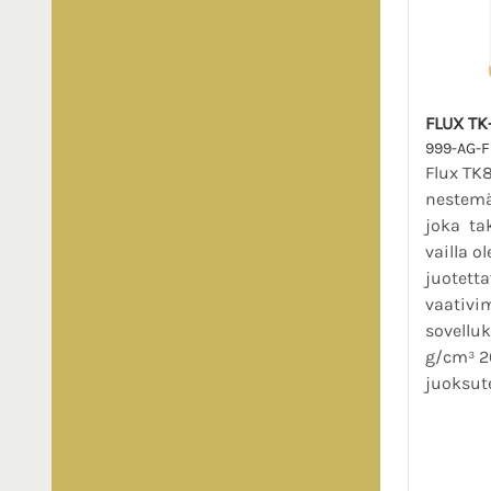
FLUX TK
999-AG-
Flux TK
nestemä
joka ta
vailla o
juotett
vaativi
sovelluk
g/cm³ 2
juoksute