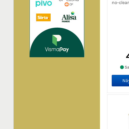
no-clea
Sa