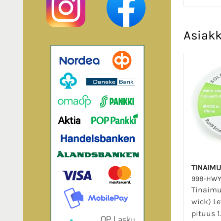
Asiakk
TINAIMU
998-HWY
Tinaimu
wick) L
pituus 