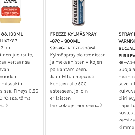
-83, 100ML
FREEZE KYLMÄSPRAY
SPRAY 
FLUXTK83
-67C - 300ML
VARNISH
83 on
999-AG-FREEZE-300ml
SUOJAL
inen juoksute,
Kylmäspray elektronisten
PIIRILE
kaa vertaansa
ja mekaanisten vikojen
999-AG-
levan
paikantamiseen.
Suojalak
avuuden
Jäähdyttää nopeasti
muihin
mmissakin
kohteen alle 50C
sovellu
sissa. Tiheys 0,86
asteeseen, jolloin
kuivuva
0 °C:ssa, tämä
erilaisten
piirilev
...
lämpölaajenemiseen...
hapettu
kosteud
kemikaa
kimmoi