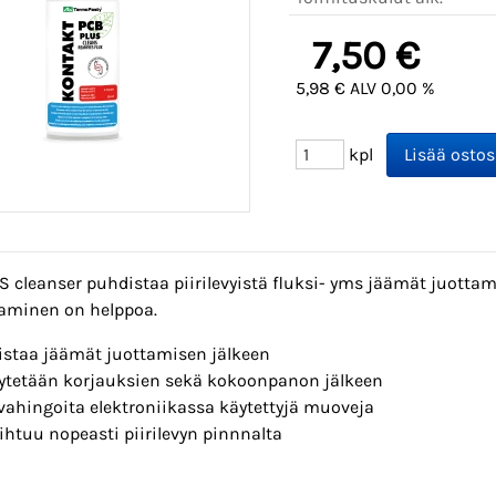
7,50 €
5,98 € ALV 0,00 %
kpl
 cleanser puhdistaa piirilevyistä fluksi- yms jäämät juottami
aminen on helppoa.
istaa jäämät juottamisen jälkeen
ytetään korjauksien sekä kokoonpanon jälkeen
 vahingoita elektroniikassa käytettyjä muoveja
ihtuu nopeasti piirilevyn pinnnalta