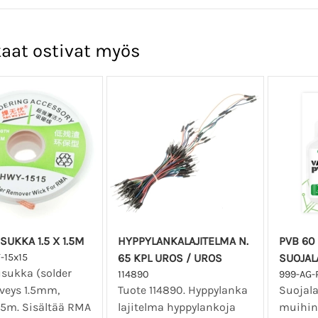
aat ostivat myös
SUKKA 1.5 X 1.5M
HYPPYLANKALAJITELMA N.
PVB 60
-15x15
65 KPL UROS / UROS
SUOJAL
sukka (solder
114890
999-AG-
eveys 1.5mm,
Tuote 114890. Hyppylanka
Suojalak
1.5m. Sisältää RMA
lajitelma hyppylankoja
muihin