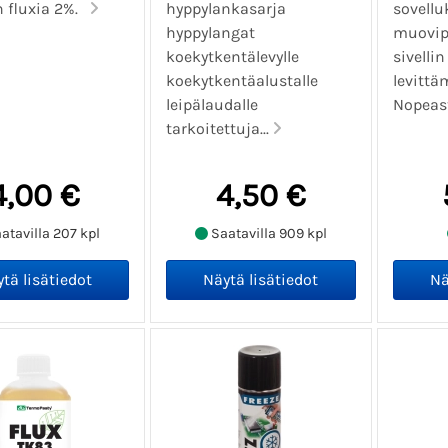
n fluxia 2%.
hyppylankasarja
sovellu
hyppylangat
muovipu
koekytkentälevylle
sivellin
koekytkentäalustalle
levittä
leipälaudalle
Nopeast
tarkoitettuja...
4,00 €
4,50 €
atavilla 207 kpl
Saatavilla 909 kpl