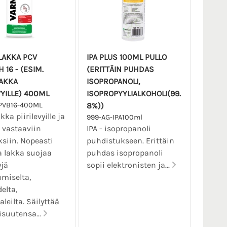
LAKKA PCV
IPA PLUS 100ML PULLO
 16 - (ESIM.
(ERITTÄIN PUHDAS
AKKA
ISOPROPANOLI,
VYILLE) 400ML
ISOPROPYYLIALKOHOLI(99.
PVB16-400ML
8%))
ka piirilevyille ja
999-AG-IPA100ml
 vastaaviin
IPA - isopropanoli
ksiin. Nopeasti
puhdistukseen. Erittäin
 lakka suojaa
puhdas isopropanoli
yjä
sopii elektronisten ja...
miselta,
elta,
leilta. Säilyttää
suutensa...