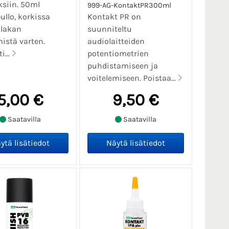
ksiin. 50ml
999-AG-KontaktPR300ml
llo, korkissa
Kontakt PR on
 lakan
suunniteltu
mistä varten.
audiolaitteiden
i...
potentiometrien
puhdistamiseen ja
voitelemiseen. Poistaa...
5,00 €
9,50 €
Saatavilla
Saatavilla