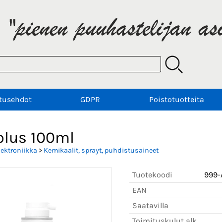
tusehdot
GDPR
Poistotuotteita
plus 100ml
lektroniikka
>
Kemikaalit, sprayt, puhdistusaineet
Tuotekoodi
999-
EAN
Saatavilla
Toimituskulut alk.