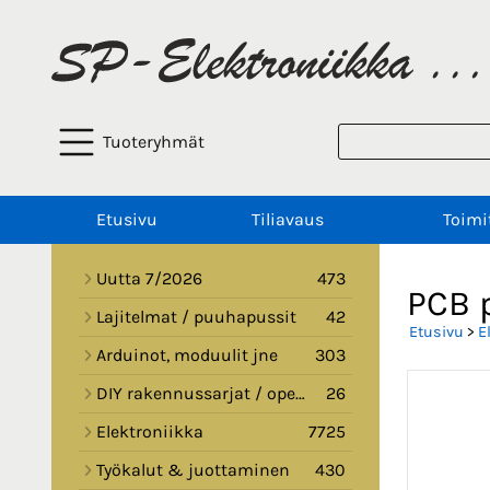
Tuoteryhmät
Etusivu
Tiliavaus
Toimi
Uutta 7/2026
473
PCB 
Lajitelmat / puuhapussit
42
Etusivu
>
E
Arduinot, moduulit jne
303
DIY rakennussarjat / opetussarjat
26
Elektroniikka
7725
Työkalut & juottaminen
430