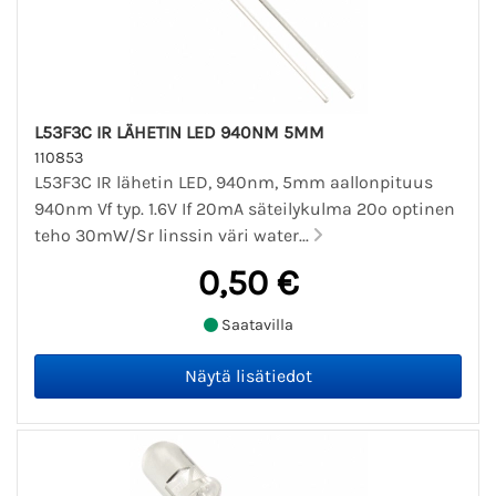
L53F3C IR LÄHETIN LED 940NM 5MM
110853
L53F3C IR lähetin LED, 940nm, 5mm aallonpituus
940nm Vf typ. 1.6V If 20mA säteilykulma 20º optinen
teho 30mW/Sr linssin väri water...
0,50 €
Saatavilla