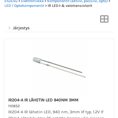
Etusivu
>
Elektroniikka
>
Komponentit (aktiivi, passiivi, opto)
>
LED / Optokomponentit
> IR LED:t & valotransistorit
Järjestys
IR204-A IR LÄHETIN LED 940NM 3MM
110852
IR204-A IR lähetin LED, 940 nm, 3mm Vf typ. 1.2V If