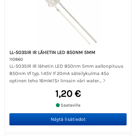
LL-503SIR IR LÄHETIN LED 850NM 5MM
110860
LL-503SIR IR lähetin LED 850nm 5mm aallonpituus
850nm Vf typ. 1.45V If 20mA säteilykulma 45º
optinen teho 16mW/Sr linssin väri water...
1,20 €
Saatavilla