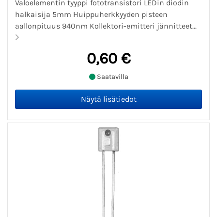
Valoelementin tyyppi fototransistori LEDin diodin
halkaisija 5mm Huippuherkkyyden pisteen
aallonpituus 940nm Kollektori-emitteri jännitteet...
0,60 €
Saatavilla