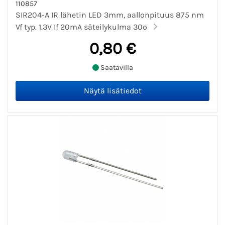
110857
SIR204-A IR lähetin LED 3mm, aallonpituus 875 nm
Vf typ. 1.3V If 20mA säteilykulma 30º
0,80 €
Saatavilla