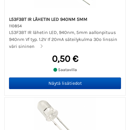
L53F3BT IR LÄHETIN LED 940NM 5MM
110854
L53F3BT IR lähetin LED, 940nm, 5mm aallonpituus
940nm Vf typ. 1.2V If 20mA säteilykulma 30º linssin
väri sininen
0,50 €
Saatavilla