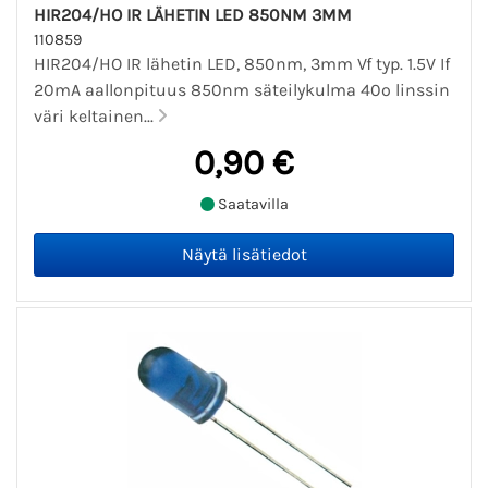
HIR204/HO IR LÄHETIN LED 850NM 3MM
110859
HIR204/HO IR lähetin LED, 850nm, 3mm Vf typ. 1.5V If
20mA aallonpituus 850nm säteilykulma 40º linssin
väri keltainen...
0,90 €
Saatavilla