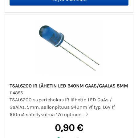
TSAL6200 IR LÄHETIN LED 940NM GAAS/GAALAS 5MM
114855
TSAL6200 supertehokas IR lähetin LED GaAs /
GaAlAs, 5mm. aallonpituus 940nm Vf typ. 1.6V If
100mA säteilykulma 17º optinen...
0,90 €