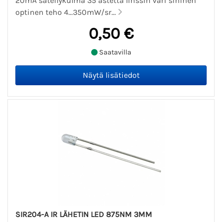
20mA säteilykulma 35 astetta linssin väri sininen
optinen teho 4...350mW/sr...
0,50 €
Saatavilla
SIR204-A IR LÄHETIN LED 875NM 3MM