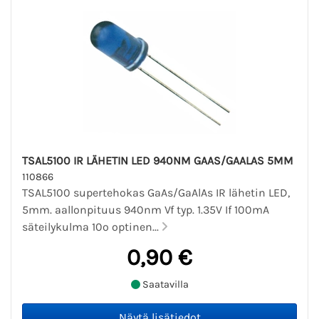
TSAL5100 IR LÄHETIN LED 940NM GAAS/GAALAS 5MM
110866
TSAL5100 supertehokas GaAs/GaAlAs IR lähetin LED,
5mm. aallonpituus 940nm Vf typ. 1.35V If 100mA
säteilykulma 10º optinen...
0,90 €
Saatavilla