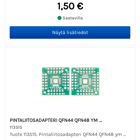
1,50 €
Saatavilla
PINTALIITOSADAPTERI QFN44 QFN48 YM ...
113515
Tuote 113515. Pintaliitosadapteri QFN44 QFN48 ym ...