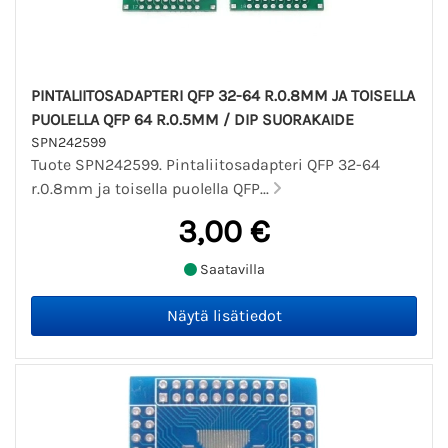
PINTALIITOSADAPTERI QFP 32-64 R.0.8MM JA TOISELLA
PUOLELLA QFP 64 R.0.5MM / DIP SUORAKAIDE
SPN242599
Tuote SPN242599. Pintaliitosadapteri QFP 32-64
r.0.8mm ja toisella puolella QFP...
3,00 €
Saatavilla