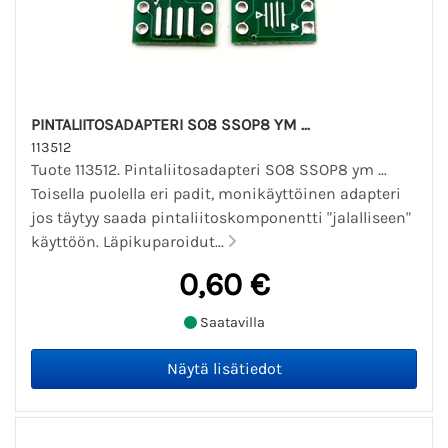
PINTALIITOSADAPTERI SO8 SSOP8 YM ...
113512
Tuote 113512. Pintaliitosadapteri SO8 SSOP8 ym ...
Toisella puolella eri padit, monikäyttöinen adapteri
jos täytyy saada pintaliitoskomponentti "jalalliseen"
käyttöön. Läpikuparoidut...
0,60 €
Saatavilla