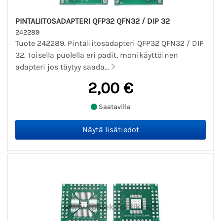
PINTALIITOSADAPTERI QFP32 QFN32 / DIP 32
242289
Tuote 242289. Pintaliitosadapteri QFP32 QFN32 / DIP
32. Toisella puolella eri padit, monikäyttöinen
adapteri jos täytyy saada...
2,00 €
Saatavilla