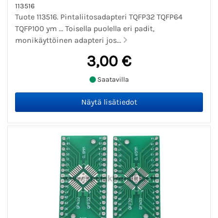
113516
Tuote 113516. Pintaliitosadapteri TQFP32 TQFP64
TQFP100 ym ... Toisella puolella eri padit,
monikäyttöinen adapteri jos...
3,00 €
Saatavilla