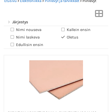
Etusivu
>
Elektroniikka
>
Piirilevyt ja tarvikkeet
> Piirilevyt
Järjestys
Nimi nouseva
Kallein ensin
Nimi laskeva
Oletus
Edullisin ensin