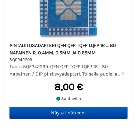
PINTALIITOSADAPTERI QFN QFP TQFP LQFP 16 ... 80
NAPAINEN R. 0.4MM, 0.5MM JA 0.65MM
SQF242299
Tuote SQF242299. QFN QFP TQFP LQFP 16 - 80
napainen / DIP piirilevyadapteri. Toisella puolella...
8,00 €
Saatavilla