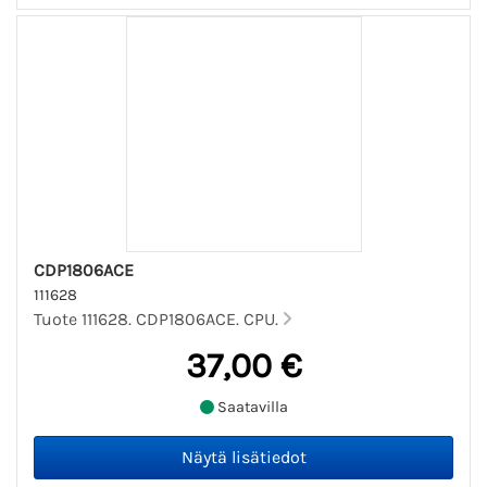
CDP1806ACE
111628
Tuote 111628. CDP1806ACE. CPU.
37,00 €
Saatavilla