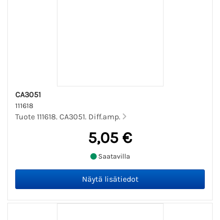
CA3051
111618
Tuote 111618. CA3051. Diff.amp.
5,05 €
Saatavilla