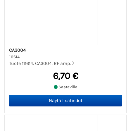
CA3004
111614
Tuote 111614. CA3004. RF amp.
6,70 €
Saatavilla