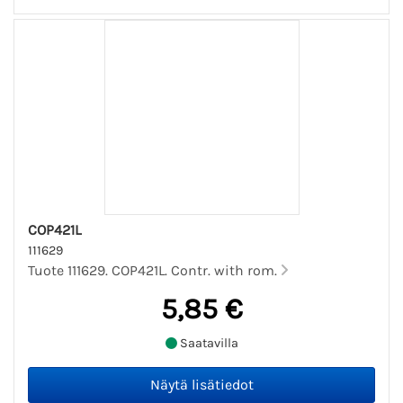
COP421L
111629
Tuote 111629. COP421L. Contr. with rom.
5,85 €
Saatavilla