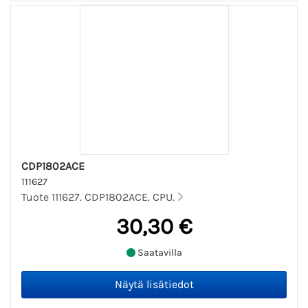
CDP1802ACE
111627
Tuote 111627. CDP1802ACE. CPU.
30,30 €
Saatavilla