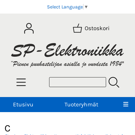
Select Language
▼
Ostoskori
Etusivu
Tuoteryhmät
C