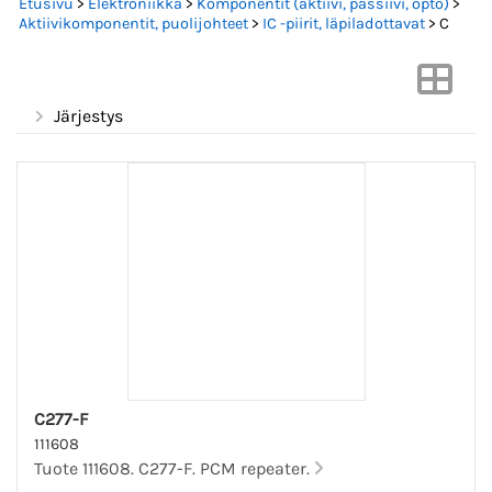
Etusivu
>
Elektroniikka
>
Komponentit (aktiivi, passiivi, opto)
>
Aktiivikomponentit, puolijohteet
>
IC -piirit, läpiladottavat
> C
Järjestys
C277-F
111608
Tuote 111608. C277-F. PCM repeater.