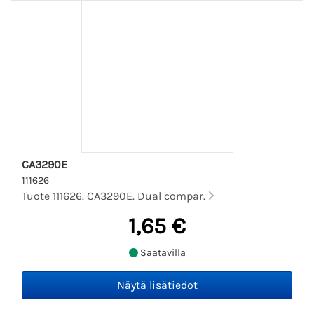
CA3290E
111626
Tuote 111626. CA3290E. Dual compar.
1,65 €
Saatavilla