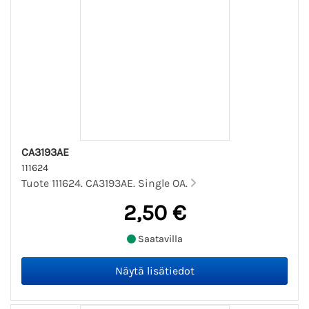
CA3193AE
111624
Tuote 111624. CA3193AE. Single OA.
2,50 €
Saatavilla