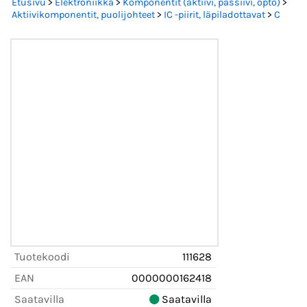
Etusivu
>
Elektroniikka
>
Komponentit (aktiivi, passiivi, opto)
>
Aktiivikomponentit, puolijohteet
>
IC -piirit, läpiladottavat
>
C
Tuotekoodi
111628
EAN
0000000162418
Saatavilla
Saatavilla