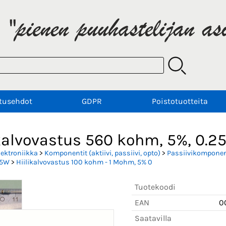
tusehdot
GDPR
Poistotuotteita
kalvovastus 560 kohm, 5%, 0.25
lektroniikka
>
Komponentit (aktiivi, passiivi, opto)
>
Passiivikomponent
.5W
>
Hiilikalvovastus 100 kohm - 1 Mohm, 5% 0
Tuotekoodi
EAN
0
Saatavilla