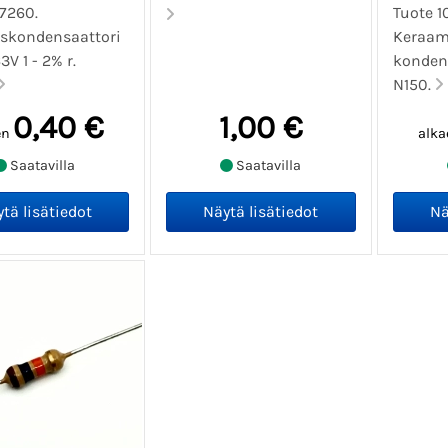
07260.
Tuote 1
skondensaattori
Keraam
3V 1 - 2% r.
kondens
N150.
0,40 €
1,00 €
en
alka
Saatavilla
Saatavilla