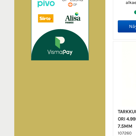
alka
TARKKU
ORI 4.99
7.5MM
107260