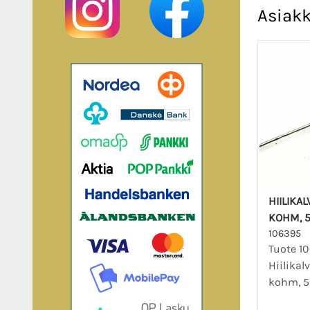
Asiakk
HIILIKA
KOHM, 5
106395
Tuote 1
Hiilikal
kohm, 5