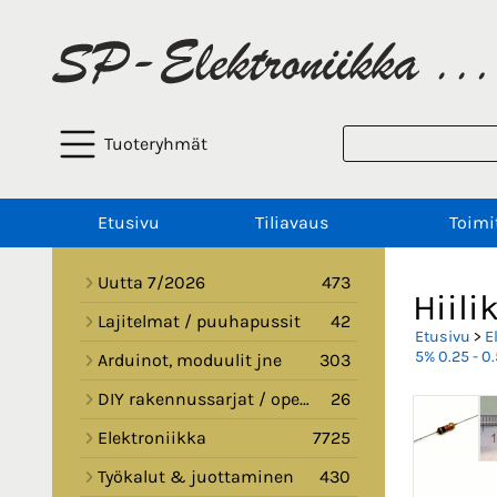
Tuoteryhmät
Etusivu
Tiliavaus
Toimi
Uutta 7/2026
473
Hiili
Lajitelmat / puuhapussit
42
Etusivu
>
E
5% 0.25 - 0
Arduinot, moduulit jne
303
DIY rakennussarjat / opetussarjat
26
Elektroniikka
7725
Työkalut & juottaminen
430