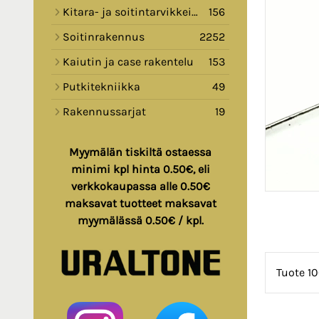
Kitara- ja soitintarvikkeita
156
Soitinrakennus
2252
Kaiutin ja case rakentelu
153
Putkitekniikka
49
Rakennussarjat
19
Myymälän tiskiltä ostaessa
minimi kpl hinta 0.50€, eli
verkkokaupassa alle 0.50€
maksavat tuotteet maksavat
myymälässä 0.50€ / kpl.
Tuote 10