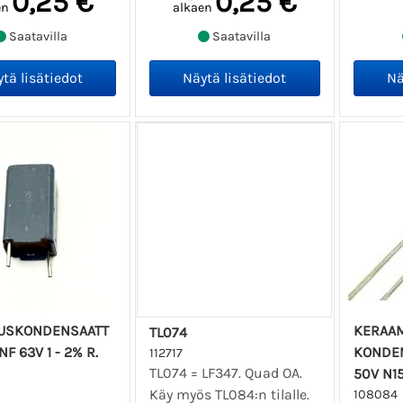
0,25 €
0,25 €
en
alkaen
Saatavilla
Saatavilla
USKONDENSAATT
KERAA
TL074
NF 63V 1 - 2% R.
KONDEN
112717
TL074 = LF347. Quad OA.
50V N1
Käy myös TL084:n tilalle.
108084