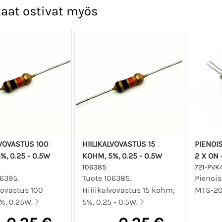
aat ostivat myös
LVOVASTUS 100
HIILIKALVOVASTUS 15
PIENOI
%, 0.25 - 0.5W
KOHM, 5%, 0.25 - 0.5W
2 X ON 
106385
721-PVK
06395.
Tuote 106385.
Pienois
vovastus 100
Hiilikalvovastus 15 kohm,
MTS-203
%, 0.25W.
5%, 0.25 - 0.5W.