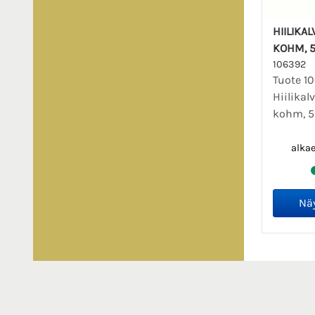
HIILIKA
KOHM, 5
106392
Tuote 1
Hiilikal
kohm, 5
alka