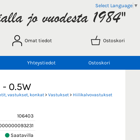
Select Language
▼
Omat tiedot
Ostoskori
Yhteystiedot
Ostoskori
 - 0.5W
it, vastukset, konkat
>
Vastukset
>
Hiilikalvovastukset
106403
000000093231
Saatavilla