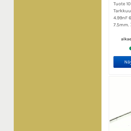
Tuote 1
Tarkkuu
4.99nF 6
7.5mm.
alka