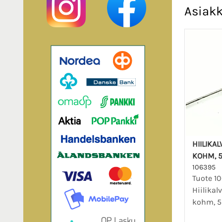
Asiakk
HIILIKA
KOHM, 5
106395
Tuote 1
Hiilikal
kohm, 5