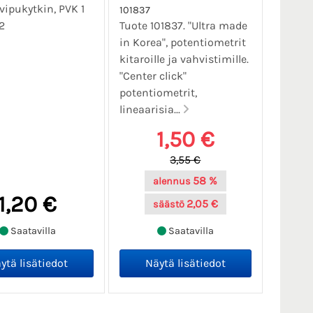
vipukytkin, PVK 1
101837
2
Tuote 101837. "Ultra made
in Korea", potentiometrit
kitaroille ja vahvistimille.
"Center click"
potentiometrit,
lineaarisia...
1,50 €
3,55 €
58 %
alennus
1,20 €
2,05 €
säästö
Saatavilla
Saatavilla