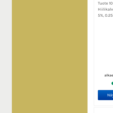
Tuote 1
Hiilikal
5%, 0.25
alka