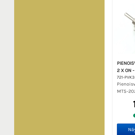
PIENOIS
2 X ON 
721-PVK
Pienois
MTS-202