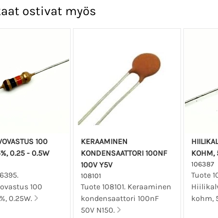
aat ostivat myös
LVOVASTUS 100
KERAAMINEN
HIILIK
%, 0.25 - 0.5W
KONDENSAATTORI 100NF
KOHM, 5
100V Y5V
106387
06395.
Tuote 1
108101
vovastus 100
Tuote 108101. Keraaminen
Hiilika
%, 0.25W.
kondensaattori 100nF
kohm, 5
50V N150.