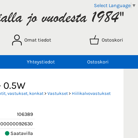
Select Language
▼
Omat tiedot
Ostoskori
Yhteystiedot
Ostoskori
- 0.5W
it, vastukset, konkat
>
Vastukset
>
Hiilikalvovastukset
106389
000000092630
Saatavilla