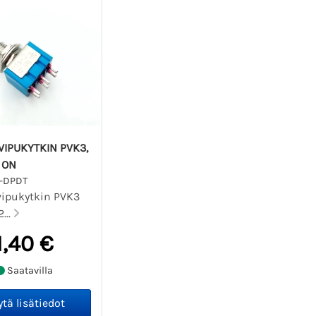
VIPUKYTKIN PVK3,
- ON
3-DPDT
vipukytkin PVK3
...
1,40 €
Saatavilla