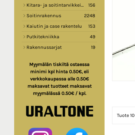
Kitara- ja soitintarvikkeita
156
Soitinrakennus
2248
Kaiutin ja case rakentelu
153
Putkitekniikka
49
Rakennussarjat
19
Myymälän tiskiltä ostaessa
minimi kpl hinta 0.50€, eli
verkkokaupassa alle 0.50€
maksavat tuotteet maksavat
myymälässä 0.50€ / kpl.
Tuote 10