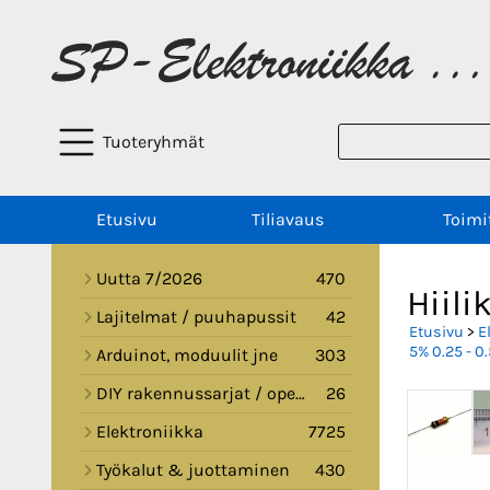
Tuoteryhmät
Etusivu
Tiliavaus
Toimi
Uutta 7/2026
470
Hiili
Lajitelmat / puuhapussit
42
Etusivu
>
E
5% 0.25 - 0
Arduinot, moduulit jne
303
DIY rakennussarjat / opetussarjat
26
Elektroniikka
7725
Työkalut & juottaminen
430