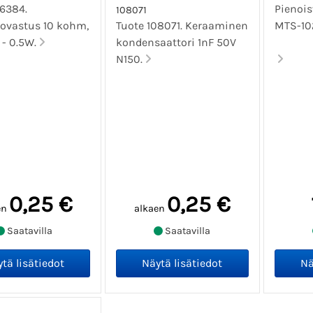
06384.
Pienois
108071
vovastus 10 kohm,
Tuote 108071. Keraaminen
MTS-10
 - 0.5W.
kondensaattori 1nF 50V
N150.
0,25 €
0,25 €
en
alkaen
Saatavilla
Saatavilla