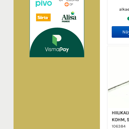
alka
HIILIKA
KOHM, 5
106384