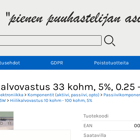
tusehdot
GDPR
Poistotuotteita
kalvovastus 33 kohm, 5%, 0.25 
lektroniikka
>
Komponentit (aktiivi, passiivi, opto)
>
Passiivikomponent
.5W
>
Hiilikalvovastus 10 kohm - 100 kohm, 5%
Tuotekoodi
EAN
0
Saatavilla