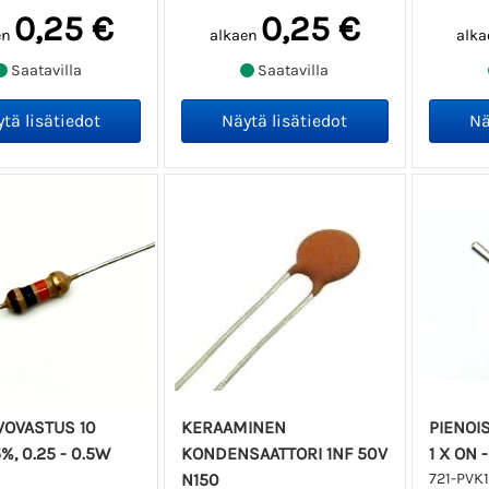
0,25 €
0,25 €
en
alkaen
alka
Saatavilla
Saatavilla
LVOVASTUS 10
KERAAMINEN
PIENOIS
%, 0.25 - 0.5W
KONDENSAATTORI 1NF 50V
1 X ON 
N150
721-PVK