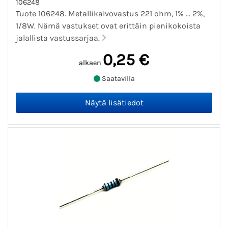
106248
Tuote 106248. Metallikalvovastus 221 ohm, 1% ... 2%,
1/8W. Nämä vastukset ovat erittäin pienikokoista
jalallista vastussarjaa.
0,25 €
alkaen
Saatavilla