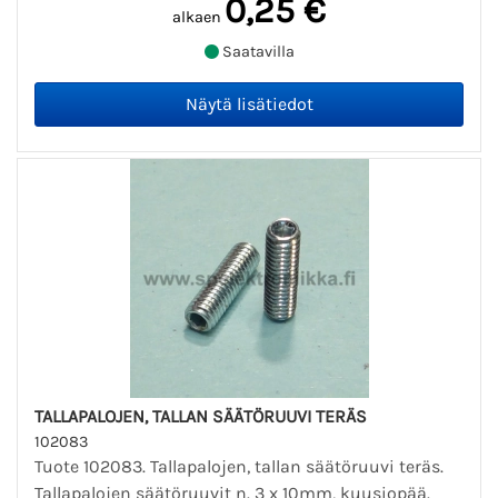
0,25 €
alkaen
Saatavilla
TALLAPALOJEN, TALLAN SÄÄTÖRUUVI TERÄS
102083
Tuote 102083. Tallapalojen, tallan säätöruuvi teräs.
Tallapalojen säätöruuvit n. 3 x 10mm, kuusiopää.