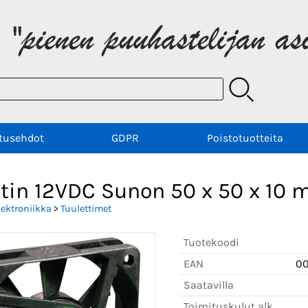
tusehdot
GDPR
Poistotuotteita
etin 12VDC Sunon 50 x 50 x 10
lektroniikka
>
Tuulettimet
Tuotekoodi
EAN
0
Saatavilla
Toimituskulut alk.