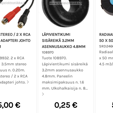
TEREO / 2 X RCA
LÄPIVIENTIKUMI
RADIAAL
ADAPTERI JOHTO
SISÄREIKÄ 3.2MM
50 X 5
M
ASENNUSAUKKO 4.8MM
SRD246
Radiaal
108970
9932. 2 x RCA
Tuote 108970.
x 50 mm
- 3.5mm stereo
Läpivientikumi sisäreikä
4.5 m3
tuus n. 0.20m.
3.2mm asennusaukko
tereo / 2 x RCA
4.8mm. Paneelin
adapteri johto.
maksimipaksuus n. 1.6
mm. Ulkohalkaisija n. 8...
5,00 €
0,25 €