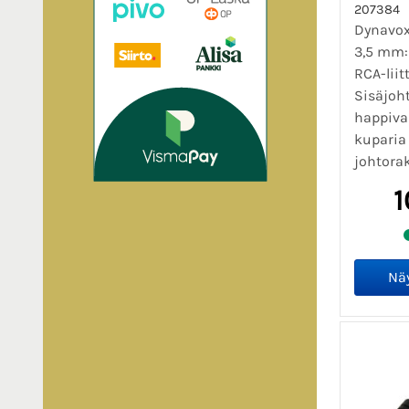
207384
Dynavox
3,5 mm:n
RCA-liit
Sisäjoh
happiva
kuparia
johtorak
1