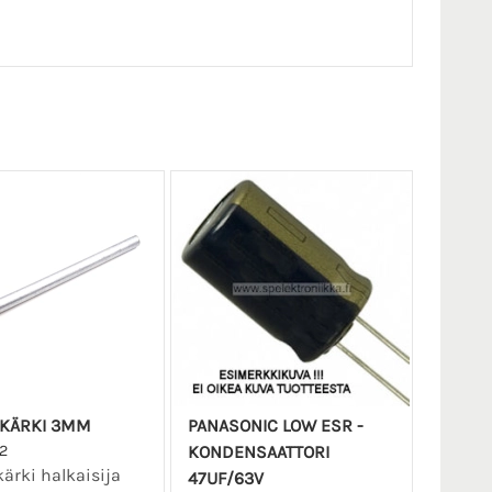
 KÄRKI 3MM
PANASONIC LOW ESR -
2
KONDENSAATTORI
kärki halkaisija
47UF/63V