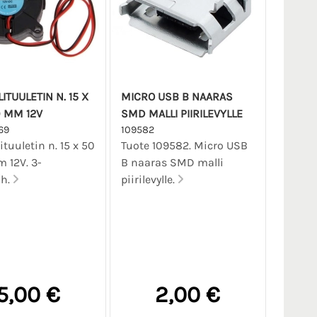
ITUULETIN N. 15 X
MICRO USB B NAARAS
0 MM 12V
SMD MALLI PIIRILEVYLLE
69
109582
ituuletin n. 15 x 50
Tuote 109582. Micro USB
 12V. 3-
B naaras SMD malli
/h.
piirilevylle.
5,00 €
2,00 €