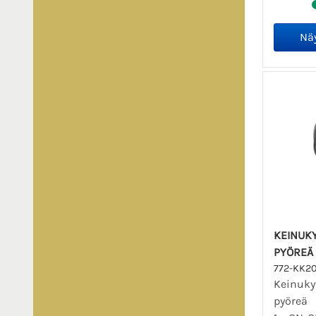
KEINUKY
PYÖREÄ
772-KK2
Keinuky
pyöreä