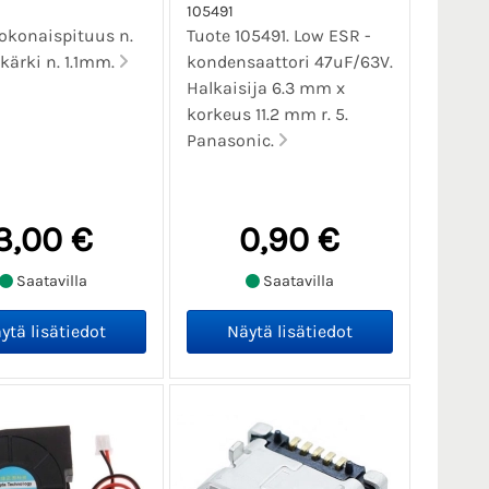
105491
okonaispituus n.
Tuote 105491. Low ESR -
ärki n. 1.1mm.
kondensaattori 47uF/63V.
Halkaisija 6.3 mm x
korkeus 11.2 mm r. 5.
Panasonic.
3,00 €
0,90 €
Saatavilla
Saatavilla