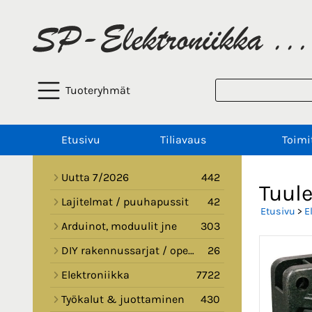
Tuoteryhmät
Etusivu
Tiliavaus
Toimi
Uutta 7/2026
442
Tuul
Lajitelmat / puuhapussit
42
Etusivu
>
E
Arduinot, moduulit jne
303
DIY rakennussarjat / opetussarjat
26
Elektroniikka
7722
Työkalut & juottaminen
430