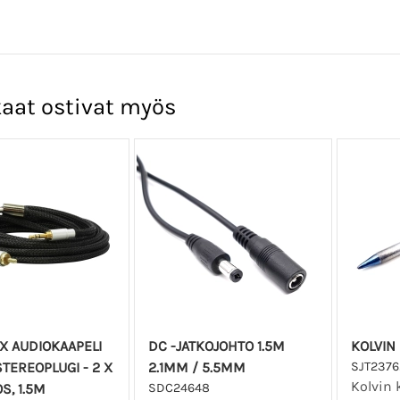
aat ostivat myös
X AUDIOKAAPELI
DC -JATKOJOHTO 1.5M
KOLVIN
TEREOPLUGI - 2 X
2.1MM / 5.5MM
SJT2376
Kolvin 
S, 1.5M
SDC24648