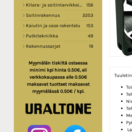
Kitara- ja soitintarvikkeita
156
Soitinrakennus
2253
Kaiutin ja case rakentelu
153
Putkitekniikka
49
Rakennussarjat
19
Myymälän tiskiltä ostaessa
minimi kpl hinta 0.50€, eli
Tuuleti
verkkokaupassa alle 0.50€
maksavat tuotteet maksavat
To
myymälässä 0.50€ / kpl.
Te
Ni
Te
Me
Py
La