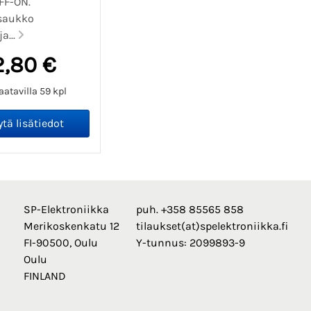
FF-ON.
saukko
a...
2,80 €
atavilla 59 kpl
SP-Elektroniikka
puh. +358 85565 858
Merikoskenkatu 12
tilaukset(at)spelektroniikka.fi
FI-90500, Oulu
Y-tunnus: 2099893-9
Oulu
FINLAND