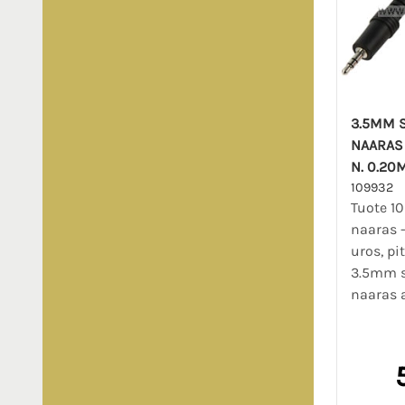
3.5MM S
NAARAS 
N. 0.20
109932
Tuote 10
naaras 
uros, pi
3.5mm s
naaras 