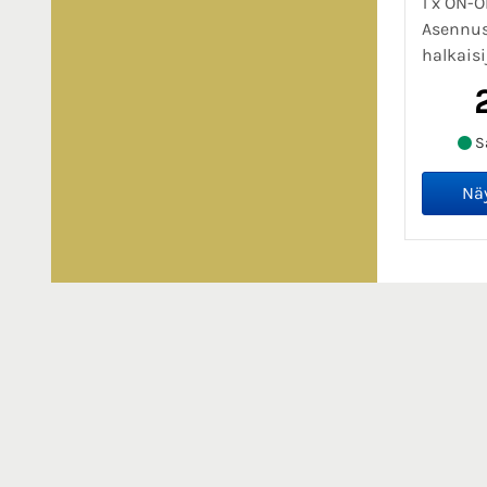
1 x ON-O
Asennu
halkaisij
Sa