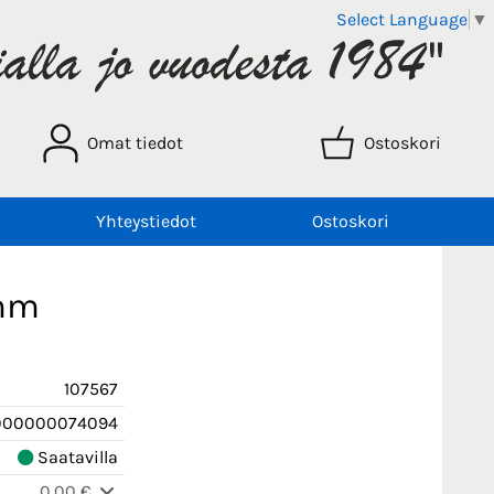
Select Language
▼
Omat tiedot
Ostoskori
Yhteystiedot
Ostoskori
 mm
107567
000000074094
Saatavilla
0,00 €