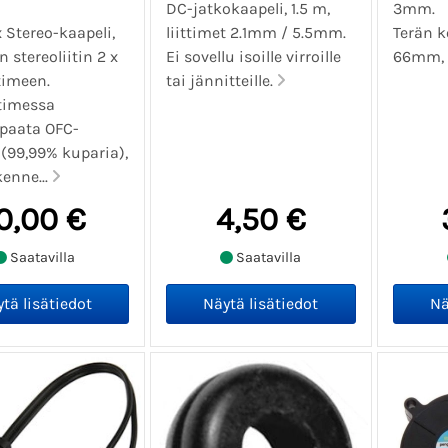
DC-jatkokaapeli, 1.5 m,
3mm.
 Stereo-kaapeli,
liittimet 2.1mm / 5.5mm.
Terän k
 stereoliitin 2 x
Ei sovellu isoille virroille
66mm, k
timeen.
tai jännitteille.
timessa
paata OFC-
 (99,99% kuparia),
enne...
0,00 €
4,50 €
Saatavilla
Saatavilla