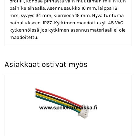
profiili, kohoaa pinnasta vain muutaman millin kun
painike alhaalla. Asennusaukko 16 mm, laippa 18
mm, syvyys 34 mm, kierreosa 16 mm. Hyvä tuntuma
painallukseen. IP67. Kytkimen maadoitus yli 48 VAC
kytkennöissä jos kytkimen asennusmateriaali ei ole
maadoitettu.
Asiakkaat ostivat myös