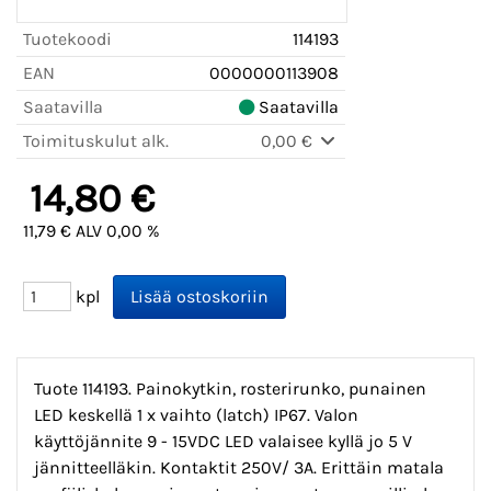
Tuotekoodi
114193
EAN
0000000113908
Saatavilla
Saatavilla
Toimituskulut alk.
0,00 €
14,80 €
11,79 € ALV 0,00 %
kpl
Tuote 114193. Painokytkin, rosterirunko, punainen
LED keskellä 1 x vaihto (latch) IP67. Valon
käyttöjännite 9 - 15VDC LED valaisee kyllä jo 5 V
jännitteelläkin. Kontaktit 250V/ 3A. Erittäin matala