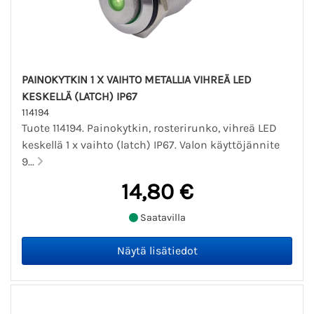
PAINOKYTKIN 1 X VAIHTO METALLIA VIHREÄ LED
KESKELLÄ (LATCH) IP67
114194
Tuote 114194. Painokytkin, rosterirunko, vihreä LED
keskellä 1 x vaihto (latch) IP67. Valon käyttöjännite
9...
14,80 €
Saatavilla