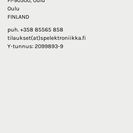
FI-90500, Oulu
Oulu
FINLAND
puh. +358 85565 858
tilaukset(at)spelektroniikka.fi
Y-tunnus: 2099893-9