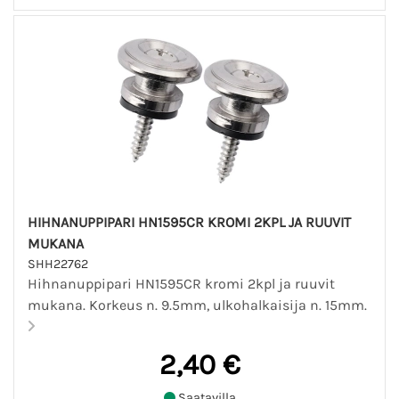
HIHNANUPPIPARI HN1595CR KROMI 2KPL JA RUUVIT
MUKANA
SHH22762
Hihnanuppipari HN1595CR kromi 2kpl ja ruuvit
mukana. Korkeus n. 9.5mm, ulkohalkaisija n. 15mm.
2,40 €
Saatavilla