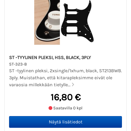
ST -TYYLINEN PLEKSI, HSS, BLACK, 3PLY
ST-323-B
ST -tyylinen pleksi, 2xsingle/1xhum, black, ST213BWB.
3ply. Muistathan, että kitarapleksimme eivät ole
varaosia millekkään tietylle...
16,80 €
Saatavilla 0 kpl