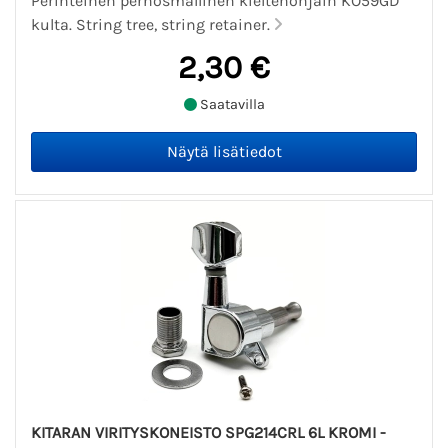
Perinteinen perhosmallinen kieltenohjain KO59GD
kulta. String tree, string retainer.
2,30 €
Saatavilla
KITARAN VIRITYSKONEISTO SPG214CRL 6L KROMI -